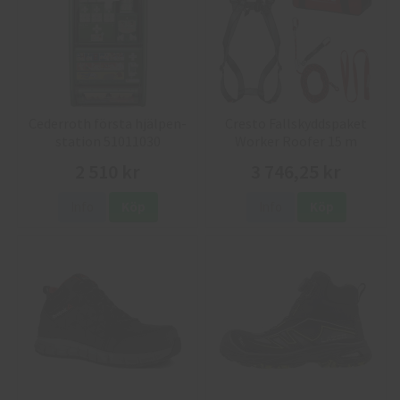
Cederroth första hjälpen-
Cresto Fallskyddspaket
station 51011030
Worker Roofer 15 m
2 510 kr
3 746,25 kr
Info
Köp
Info
Köp