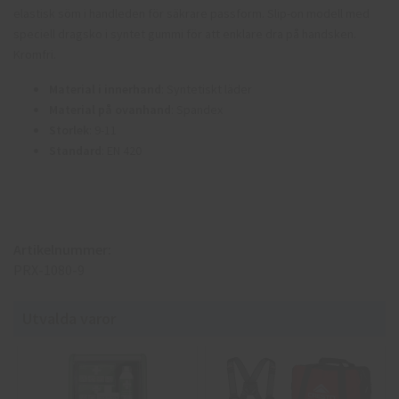
elastisk söm i handleden för säkrare passform. Slip-on modell med
speciell dragsko i syntet gummi för att enklare dra på handsken.
Kromfri.
Material i innerhand
: Syntetiskt läder
Material på ovanhand
: Spandex
Storlek
: 9-11
Standard
: EN 420
Artikelnummer:
PRX-1080-9
Utvalda varor