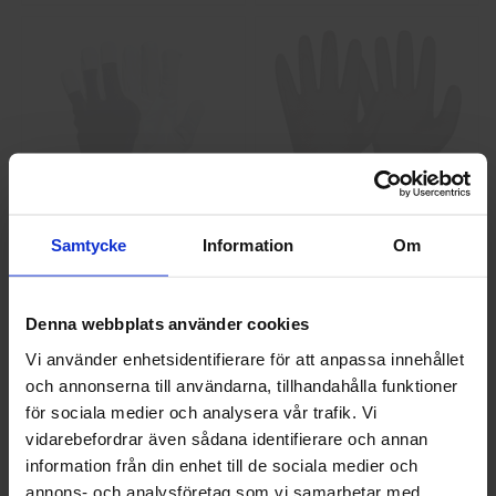
GlovesPro DEX 3 5628
Granberg 114.0756
Samtycke
Information
Om
Montagehandskar
40 kr
25 kr
Denna webbplats använder cookies
Info
Köp
Info
Köp
Vi använder enhetsidentifierare för att anpassa innehållet
och annonserna till användarna, tillhandahålla funktioner
Välkommen till skyddsboden.se
för sociala medier och analysera vår trafik. Vi
Jag handlar som
vidarebefordrar även sådana identifierare och annan
information från din enhet till de sociala medier och
annons- och analysföretag som vi samarbetar med.