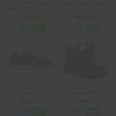
Reebok IB 1037-1S3 Excel
Sievi Skyddskängor 52313
Light Safety Skyddskängor
Lazer Roller High+S3
2 085 kr
3 497,50 kr
Info
Köp
Info
Köp
Albatros Breeze Impulse
Arbesko Skyddskängor
QL Skyddsskor
Chelsea Pro 532
1 938,75 kr
2 925 kr
Info
Köp
Info
Köp