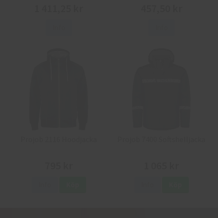
1 411,25 kr
457,50 kr
Info
Info
Projob 2116 Hoodjacka
Projob 7400 Softshelljacka
795 kr
1 065 kr
Info
Köp
Info
Köp