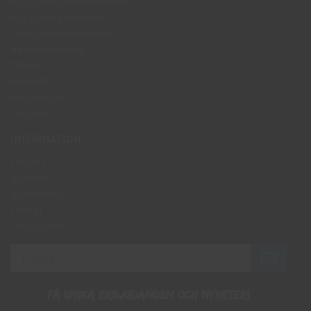
Köpguide arbetshandskar
Köpguide arbetsskor
Leveransinformation
Returhantering
Villkor
Kontakt
Avtalskund
Logga in
INFORMATION
Om oss
Nyheter
Nyhetsbrev
Länkar
Om cookies
Få unika erbjudanden och nyheter!