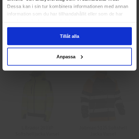
Privat
Företag
Dessa kan i sin tur kombinera informationen med annan
information som du har tillhandahållit eller som de har
samlat in när du har använt deras tjänster.
Guide 43 Montagehandskar
Granberg 113.4290
Montagehandskar
Tillåt alla
86,25 kr
38,75 kr
Info
Köp
Info
Köp
Anpassa
L.Brador 2033P
Jobman 5125 Softshell
Softshelljacka Varsel
Jacka Varsel