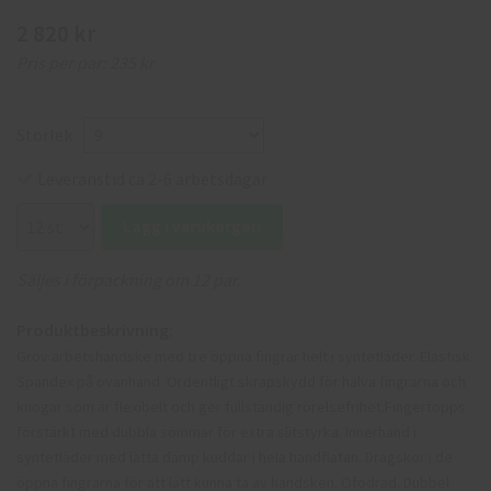
2 820 kr
Pris per par:
235 kr
Storlek
Leveranstid ca 2-6 arbetsdagar
Lägg i varukorgen
Säljes i förpackning om 12 par.
Produktbeskrivning:
Grov arbetshandske med tre öppna fingrar helt i syntetläder. Elastisk
Spandex på ovanhand. Ordentligt skrapskydd för halva fingrarna och
knogar som är flexibelt och ger fullständig rörelsefrihet.Fingertopps
förstärkt med dubbla sömmar för extra slitstyrka. Innerhand i
syntetläder med lätta dämp kuddar i hela handflatan. Dragskor i de
öppna fingrarna för att lätt kunna ta av handsken. Ofodrad. Dubbel