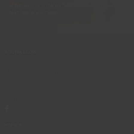
så hjälper vi er. Vi står för bred kunskap bra priser och
blixtsnabba leveranser.
KONTAKTA OSS
Tel: 0950-402416
Mån-Tor kl 09:00-11:30 & 13:00-15:30
Fre kl 09:00-11:30
info@skyddsboden.se
Organisationsnr 559069-4682
HANDLA