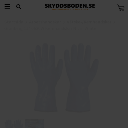
Startsida
Arbetshandskar
Vätske-/Kemhandskar
Granberg 114.0630W Kemhandskar Nitril Winter