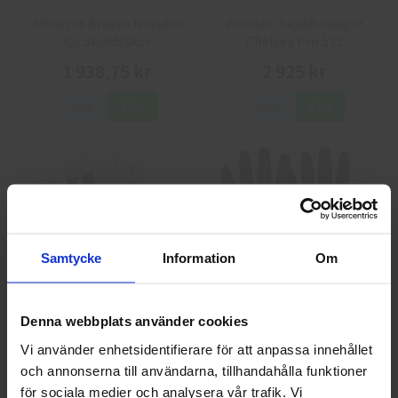
Albatros Breeze Impulse
Arbesko Skyddskängor
QL Skyddsskor
Chelsea Pro 532
1 938,75 kr
2 925 kr
Info
Köp
Info
Köp
Samtycke
Information
Om
GlovesPro DEX 3 5628
Granberg 114.0756
Denna webbplats använder cookies
Montagehandskar
Vi använder enhetsidentifierare för att anpassa innehållet
40 kr
25 kr
och annonserna till användarna, tillhandahålla funktioner
Välkommen till skyddsboden.se
för sociala medier och analysera vår trafik. Vi
Info
Köp
Info
Köp