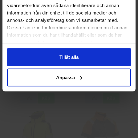
Jag handlar som
vidarebefordrar även sådana identifierare och annan
information från din enhet till de sociala medier och
annons- och analysföretag som vi samarbetar med.
Privat
Företag
Dessa kan i sin tur kombinera informationen med annan
information som du har tillhandahållit eller som de har
samlat in när du har använt deras tjänster.
Tillåt alla
Guide 43 Montagehandskar
Granberg 113.4290
Montagehandskar
Anpassa
86,25 kr
38,75 kr
Info
Köp
Info
Köp