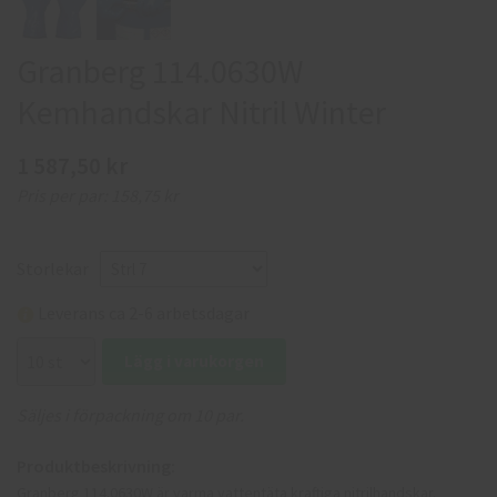
Granberg 114.0630W
Kemhandskar Nitril Winter
1 587,50 kr
Pris per par:
158,75 kr
Storlekar
Leverans ca 2-6 arbetsdagar
Lägg i varukorgen
Säljes i förpackning om 10 par.
Produktbeskrivning:
Granberg 114.0630W är varma vattentäta kraftiga nitrilhandskar.