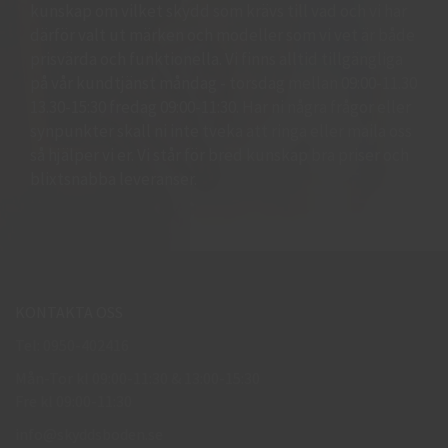
kunskap om vilket skydd som krävs till vad och vi har
därför valt ut märken och modeller som vi vet är både
prisvärda och funktionella. Vi finns alltid tillgängliga
på vår kundtjänst måndag - torsdag mellan 09:00-11.30
13.30-15:30 fredag 09:00-11:30. Har ni några frågor eller
synpunkter skall ni inte tveka att ringa eller maila oss
så hjälper vi er. Vi står för bred kunskap bra priser och
blixtsnabba leveranser.
KONTAKTA OSS
Tel: 0950-402416
Mån-Tor kl 09:00-11:30 & 13:00-15:30
Fre kl 09:00-11:30
info@skyddsboden.se