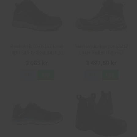
Reebok IB 1037-1S3 Excel
Sievi Skyddskängor 52313
Light Safety Skyddskängor
Lazer Roller High+S3
2 085 kr
3 497,50 kr
Info
Köp
Info
Köp