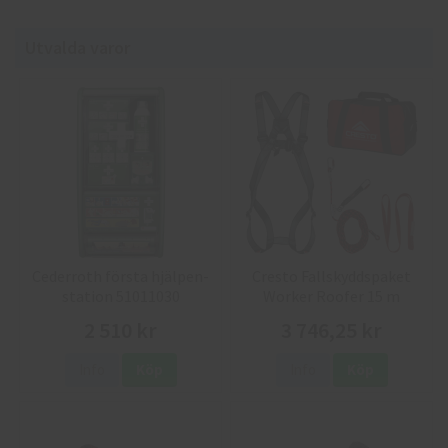
Utvalda varor
Cederroth första hjälpen-
Cresto Fallskyddspaket
station 51011030
Worker Roofer 15 m
2 510 kr
3 746,25 kr
Info
Köp
Info
Köp