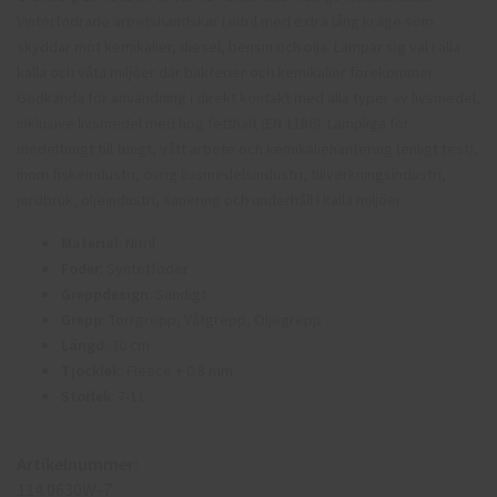
Vinterfodrade arbetshandskar i nitril med extra lång krage som
skyddar mot kemikalier, diesel, bensin och olja. Lämpar sig väl i alla
kalla och våta miljöer där bakterier och kemikalier förekommer.
Godkända för användning i direkt kontakt med alla typer av livsmedel,
inklusive livsmedel med hög fetthalt (EN 1186). Lämpliga för
medeltungt till tungt, vått arbete och kemikaliehantering (enligt test),
inom fiskeindustri, övrig livsmedelsindustri, tillverkningsindustri,
jordbruk, oljeindustri, sanering och underhåll i kalla miljöer.
Material
:
Nitril
Foder
:
Syntetfoder
Greppdesign
: Sandigt
Grepp
:
Torrgrepp, Våtgrepp, Oljegrepp
Längd
: 30 cm
Tjocklek
: Fleece + 0.8 mm
Storlek
: 7-11
Artikelnummer:
114.0630W-7