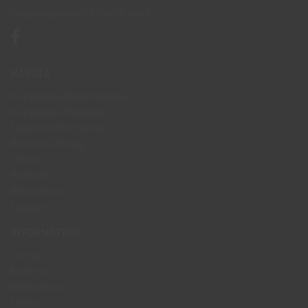
Organisationsnr 559069-4682
HANDLA
Köpguide arbetshandskar
Köpguide arbetsskor
Leveransinformation
Returhantering
Villkor
Kontakt
Avtalskund
Logga in
INFORMATION
Om oss
Nyheter
Nyhetsbrev
Länkar