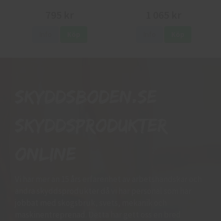
795 kr
1 065 kr
Info
Köp
Info
Köp
Skyddsboden.se
skyddsprodukter
online
Vi har mer än 15 års erfarenhet av arbetshandskar och
andra skyddsprodukter då vi har personal som har
jobbat med skogsbruk, svets, mekanik och
maskinentreprenad. Detta har gett oss en bred