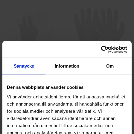
GlovesPro DEX 3 5628
Granberg 114.0756
Samtycke
Information
Om
Montagehandskar
40 kr
25 kr
Denna webbplats använder cookies
Info
Köp
Info
Köp
Vi använder enhetsidentifierare för att anpassa innehållet
och annonserna till användarna, tillhandahålla funktioner
Välkommen till skyddsboden.se
för sociala medier och analysera vår trafik. Vi
Jag handlar som
vidarebefordrar även sådana identifierare och annan
information från din enhet till de sociala medier och
annons- och analysföretag som vi samarbetar med.