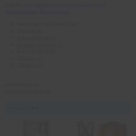
Tillbehör:
Sievi iläggssulor
,
Sievi Vinterstrumpor
,
Sievi
Sommarstrumpor
,
Sievi Halkskydd
Certifiering
: EN ISO 20345: S5 SRC
Tåhätta:
Stål
Spiktrampskydd
: Nej
Ovandel
: Polyuretan (PU)
Sula
: Två skikt PU/PU
Läst
: Normal
Storlek
: 39-47
Artikelnummer:
95-51212-313-95M-39
Utvalda varor