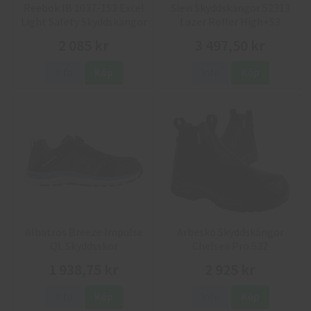
Reebok IB 1037-1S3 Excel
Sievi Skyddskängor 52313
Light Safety Skyddskängor
Lazer Roller High+S3
2 085 kr
3 497,50 kr
Info
Köp
Info
Köp
Albatros Breeze Impulse
Arbesko Skyddskängor
QL Skyddsskor
Chelsea Pro 532
1 938,75 kr
2 925 kr
Info
Köp
Info
Köp