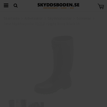
Startsida
Arbetsskor
Skyddsstövlar
Sommar
Sievi Skyddsstövlar 51212 - Light Boot Black S5