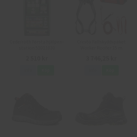
Cederroth första hjälpen-
Cresto Fallskyddspaket
station 51011030
Worker Roofer 15 m
2 510 kr
3 746,25 kr
Info
Köp
Info
Köp