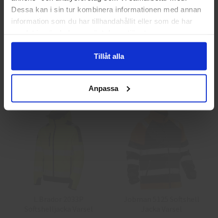
Privat
Företag
Dessa kan i sin tur kombinera informationen med annan
information som du har tillhandahållit eller som de har
samlat in när du har använt deras tjänster.
Guide 43 Montagehandskar
Granberg 113.4290
Montagehandskar
Tillåt alla
86,25 kr
38,75 kr
Info
Köp
Info
Köp
Anpassa
L.Brador 2033P
Jobman 5125 Softshell
Softshelljacka Varsel
Jacka Varsel