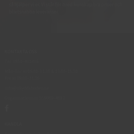
så hjälper vi er. Vi står för bred kunskap bra priser och
blixtsnabba leveranser.
KONTAKTA OSS
Tel: 0950-402416
Mån-Tor kl 09:00-11:30 & 13:00-15:30
Fre kl 09:00-11:30
info@skyddsboden.se
Organisationsnr 559069-4682
HANDLA
Köpguide arbetshandskar