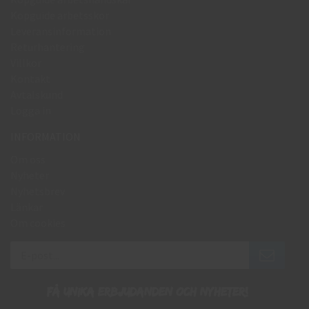
Köpguide arbetsskor
Leveransinformation
Returhantering
Villkor
Kontakt
Avtalskund
Logga in
INFORMATION
Om oss
Nyheter
Nyhetsbrev
Länkar
Om cookies
Få unika erbjudanden och nyheter!