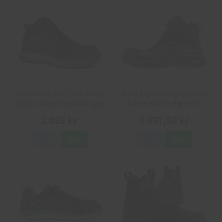
Reebok IB 1037-1S3 Excel
Sievi Skyddskängor 52313
Light Safety Skyddskängor
Lazer Roller High+S3
2 085 kr
3 497,50 kr
Info
Köp
Info
Köp