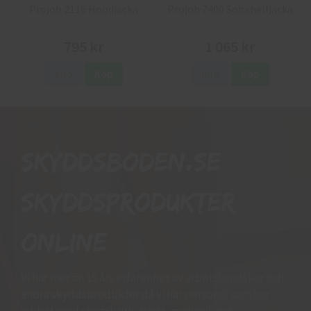
Projob 2116 Hoodjacka
Projob 7400 Softshelljacka
795 kr
1 065 kr
Info
Köp
Info
Köp
Skyddsboden.se
skyddsprodukter
online
Vi har mer än 15 års erfarenhet av arbetshandskar och
andra skyddsprodukter då vi har personal som har
jobbat med skogsbruk, svets, mekanik och