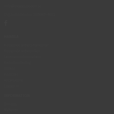
info@skyddsboden.se
Organisationsnr 559069-4682
HANDLA
Köpguide arbetshandskar
Köpguide arbetsskor
Leveransinformation
Returhantering
Villkor
Kontakt
Avtalskund
Logga in
INFORMATION
Om oss
Nyheter