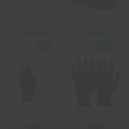
Albatros Breeze Impulse
Arbesko Skyddskängor
QL Skyddsskor
Chelsea Pro 532
1 938,75 kr
2 925 kr
Info
Köp
Info
Köp
GlovesPro DEX 3 5628
Granberg 114.0756
Montagehandskar
40 kr
25 kr