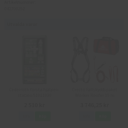
Artikelnummer:
042700252
Utvalda varor
Cederroth första hjälpen-
Cresto Fallskyddspaket
station 51011030
Worker Roofer 15 m
2 510 kr
3 746,25 kr
Info
Köp
Info
Köp