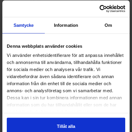
Info
Köp
Info
Köp
Samtycke
Information
Om
Denna webbplats använder cookies
Vi använder enhetsidentifierare för att anpassa innehållet
och annonserna till användarna, tillhandahålla funktioner
Välkommen till skyddsboden.se
för sociala medier och analysera vår trafik. Vi
Jag handlar som
vidarebefordrar även sådana identifierare och annan
Guide 43 Montagehandskar
Granberg 113.4290
Montagehandskar
information från din enhet till de sociala medier och
annons- och analysföretag som vi samarbetar med.
86,25 kr
38,75 kr
Privat
Företag
Dessa kan i sin tur kombinera informationen med annan
Info
Köp
Info
Köp
information som du har tillhandahållit eller som de har
samlat in när du har använt deras tjänster.
Tillåt alla