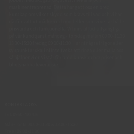
maskinentreprenad. Detta har gett oss en bred
kunskap om vilket skydd som krävs till vad och vi har
därför valt ut märken och modeller som vi vet är både
prisvärda och funktionella. Vi finns alltid tillgängliga
på vår kundtjänst måndag - torsdag mellan 09:00-11.30
13.30-15:30 fredag 09:00-11:30. Har ni några frågor eller
synpunkter skall ni inte tveka att ringa eller maila oss
så hjälper vi er. Vi står för bred kunskap bra priser och
blixtsnabba leveranser.
KONTAKTA OSS
Tel: 0950-402416
Mån-Tor kl 09:00-11:30 & 13:00-15:30
Fre kl 09:00-11:30