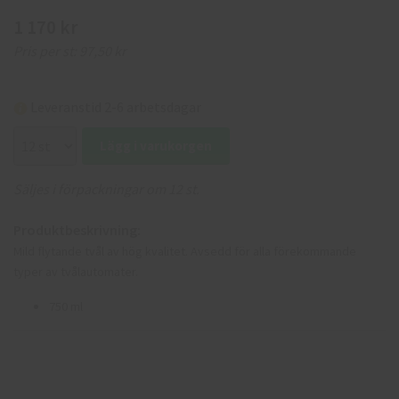
1 170 kr
Pris per st:
97,50 kr
Leveranstid 2-6 arbetsdagar
Lägg i varukorgen
Säljes i förpackningar om 12 st.
Produktbeskrivning:
Mild flytande tvål av hög kvalitet. Avsedd för alla förekommande
typer av tvålautomater.
750 ml