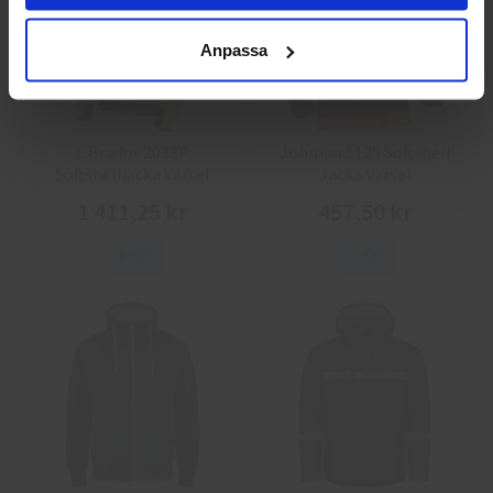
Anpassa
L.Brador 2033P
Jobman 5125 Softshell
Softshelljacka Varsel
Jacka Varsel
1 411,25 kr
457,50 kr
Info
Info