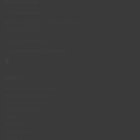
KONTAKTA OSS
Tel: 0950-402416
Mån-Tor kl 09:00-11:30 & 13:00-15:30
Fre kl 09:00-11:30
info@skyddsboden.se
Organisationsnr 559069-4682
HANDLA
Köpguide arbetshandskar
Köpguide arbetsskor
Leveransinformation
Returhantering
Villkor
Kontakt
Avtalskund
Logga in