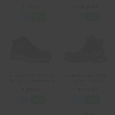
2 510 kr
3 746,25 kr
Info
Köp
Info
Köp
Reebok IB 1037-1S3 Excel
Sievi Skyddskängor 52313
Light Safety Skyddskängor
Lazer Roller High+S3
2 085 kr
3 497,50 kr
Info
Köp
Info
Köp