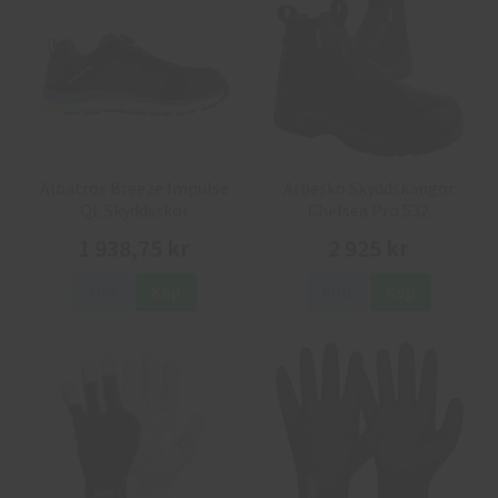
Albatros Breeze Impulse
Arbesko Skyddskängor
QL Skyddsskor
Chelsea Pro 532
1 938,75 kr
2 925 kr
Info
Köp
Info
Köp