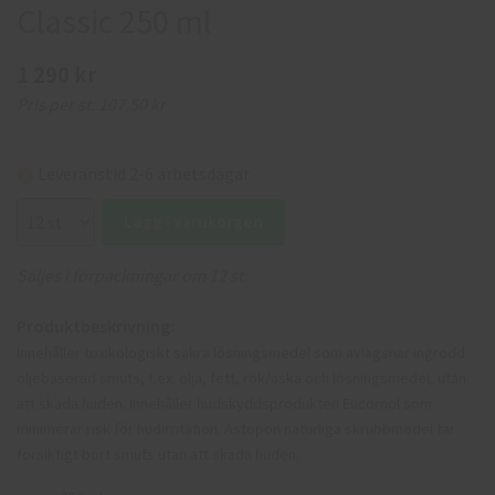
Classic 250 ml
1 290 kr
Pris per st:
107,50 kr
Leveranstid 2-6 arbetsdagar
Lägg i varukorgen
Säljes i förpackningar om 12 st.
Produktbeskrivning:
Innehåller toxikologiskt säkra lösningsmedel som avlägsnar ingrodd
oljebaserad smuts, t.ex. olja, fett, rök/aska och lösningsmedel, utan
att skada huden. Innehåller hudskyddsprodukten Eucornol som
minimerar risk för hudirritation. Astopon naturliga skrubbmedel tar
försiktigt bort smuts utan att skada huden.