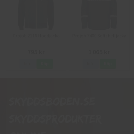
Projob 2116 Hoodjacka
Projob 7400 Softshelljacka
795 kr
1 065 kr
Info
Köp
Info
Köp
Skyddsboden.se
skyddsprodukter