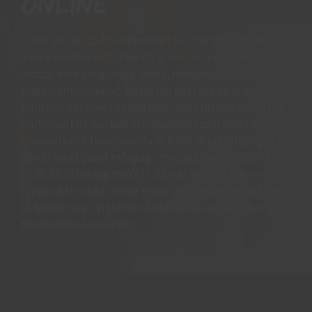
online
Vi har mer än 15 års erfarenhet av arbetshandskar och
andra skyddsprodukter då vi har personal som har
jobbat med skogsbruk, svets, mekanik och
maskinentreprenad. Detta har gett oss en bred
kunskap om vilket skydd som krävs till vad och vi har
därför valt ut märken och modeller som vi vet är både
prisvärda och funktionella. Vi finns alltid tillgängliga
på vår kundtjänst måndag - torsdag mellan 09:00-11.30
13.30-15:30 fredag 09:00-11:30. Har ni några frågor eller
synpunkter skall ni inte tveka att ringa eller maila oss
så hjälper vi er. Vi står för bred kunskap bra priser och
blixtsnabba leveranser.