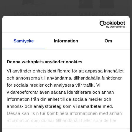
GlovesPro DEX 3 5628
Granberg 114.0756
Montagehandskar
40 kr
25 kr
Info
Köp
Info
Köp
Samtycke
Information
Om
Denna webbplats använder cookies
Vi använder enhetsidentifierare för att anpassa innehållet
och annonserna till användarna, tillhandahålla funktioner
Välkommen till skyddsboden.se
för sociala medier och analysera vår trafik. Vi
Jag handlar som
vidarebefordrar även sådana identifierare och annan
information från din enhet till de sociala medier och
annons- och analysföretag som vi samarbetar med.
Guide 43 Montagehandskar
Granberg 113.4290
Privat
Företag
Dessa kan i sin tur kombinera informationen med annan
Montagehandskar
information som du har tillhandahållit eller som de har
86,25 kr
38,75 kr
samlat in när du har använt deras tjänster.