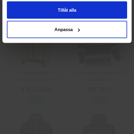
Info
Köp
Info
Köp
Tillåt alla
Anpassa
L.Brador 2033P
Jobman 5125 Softshell
Softshelljacka Varsel
Jacka Varsel
1 411,25 kr
457,50 kr
Info
Info