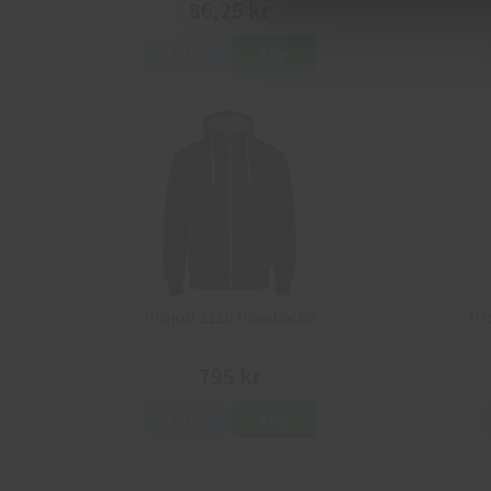
86,25 kr
Info
Köp
Projob 2116 Hoodjacka
Pr
795 kr
Info
Köp