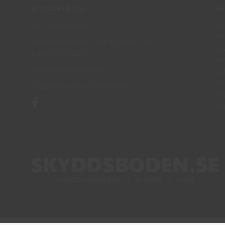
KONTAKTA OSS
HA
Tel: 0950-402416
Kö
Kö
Mån-Tor kl 09:00-11:30 & 13:00-15:30
Le
Fre kl 09:00-11:30
Re
info@skyddsboden.se
Vil
Ko
Organisationsnr 559069-4682
Av
Lo