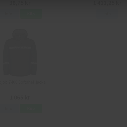
38,75 kr
1 411,25 kr
Info
Köp
Info
ojob 7400 Softshelljacka
1 065 kr
Info
Köp