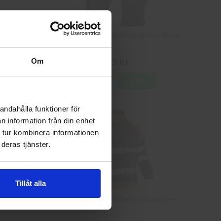
8
Granberg 114.0756 Montagehandskar
25 kr
Om
Info
Köp
andahålla funktioner för
n information från din enhet
 tur kombinera informationen
deras tjänster.
Tillåt alla
a Varsel
Jobman 5125 Softshell Jacka Varsel