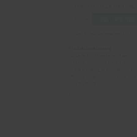
Leveranstid ca 2-6 arbetsdaga
Lägg i varukorgen
Säljes i förpackningar om 12 st.
Produktbeskrivning:
Vårdande effekt med egenskaper som g
utformat recept som återfuktar hude
en unik blandning av ingredienser so
effekten. Användningsområden: Inom i
toaletter/tvättrum.
100 ml.