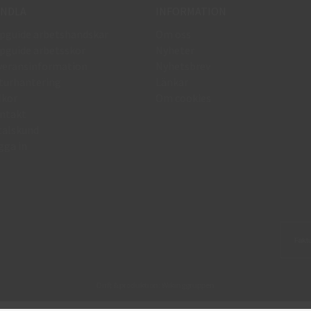
NDLA
INFORMATION
pguide arbetshandskar
Om oss
pguide arbetsskor
Nyheter
veransinformation
Nyhetsbrev
turhantering
Länkar
lkor
Om cookies
ntakt
talskund
gga in
Drift & produktion:
Wikinggruppen