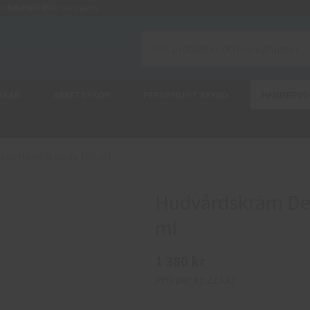
nhetsfrakt 88 kr ink moms
SKAR
ARBETSSKOR
PERSONLIGT SKYDD
HANDRENG
lan Hand & Body 100 ml
Hudvårdskräm De
ml
1 380 kr
Pris per st:
115 kr