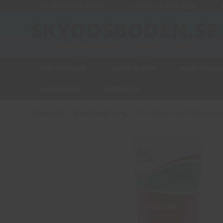
Kundtjänst 0950-40 24 16
Leverans 2-6 arbetsdagar
E
ARBETSKLÄDER
VARSELKLÄDER
ARBETSHAND
VARUMÄRKEN
KAMPANJER
Startsida
Handrengöring
Hudvårdskräm Deb Stoko