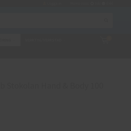
Logga in
Moms visas:
Inkl
Exkl
0
ÖRING
VERKTYG/VERKSTAD
b Stokolan Hand & Body 100