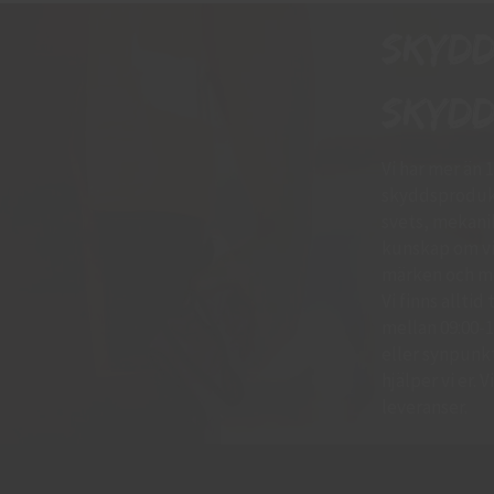
Skyd
skydd
Vi har mer än 
skyddsprodukt
svets, mekani
kunskap om vil
märken och mo
Vi finns allti
mellan 09:00-11
eller synpunkte
hjälper vi er.
leveranser.