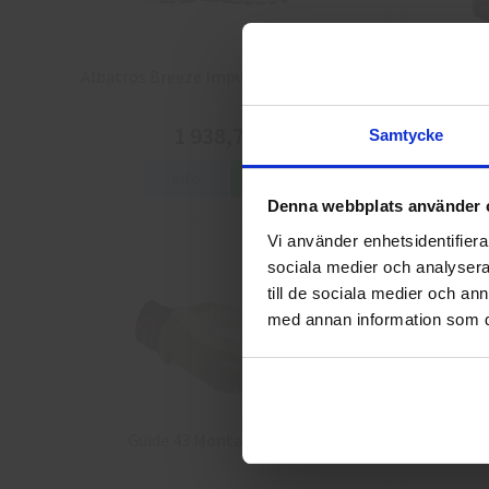
Albatros Breeze Impulse QL Skyddsskor
Arbesko 
1 938,75 kr
Samtycke
Info
Köp
Denna webbplats använder 
Vi använder enhetsidentifierar
sociala medier och analysera 
till de sociala medier och a
med annan information som du 
Guide 43 Montagehandskar
Granber