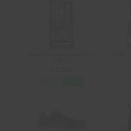
Cederroth första hjälpen-station
Cresto F
51011030
2 510 kr
Info
Köp