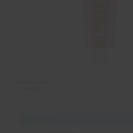
Artikelnummer:
114303262
Utvalda varor