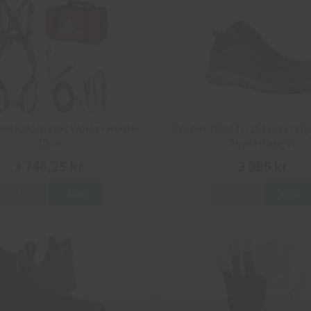
allskyddspaket Worker Roofer
Reebok IB 1037-1S3 Excel Lig
15 m
Skyddskängor
3 746,25 kr
2 085 kr
Info
Köp
Info
Köp