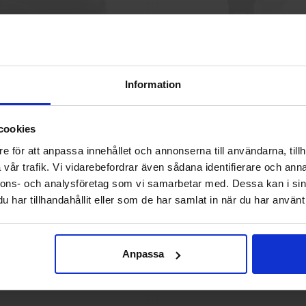
Skyddskängor Chelsea Pro 532
GlovesPro DEX 3 562
2 925 kr
40 kr
Information
Info
Köp
Info
Köp
Välkommen till skyddsboden.se
cookies
Jag handlar som
e för att anpassa innehållet och annonserna till användarna, tillh
vår trafik. Vi vidarebefordrar även sådana identifierare och anna
nnons- och analysföretag som vi samarbetar med. Dessa kan i sin
Privat
Företag
har tillhandahållit eller som de har samlat in när du har använt 
Anpassa
g 113.4290 Montagehandskar
L.Brador 2033P Softshelljack