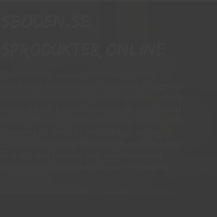
dsboden.se
sprodukter online
15 års erfarenhet av arbetshandskar och andra
er då vi har personal som har jobbat med skogsbruk,
k och maskinentreprenad. Detta har gett oss en bred
ket skydd som krävs till vad och vi har därför valt ut
deller som vi vet är både prisvärda och funktionella.
d tillgängliga på vår kundtjänst måndag - torsdag
.30 13.30-15:30 fredag 09:00-11:30. Har ni några frågor
r skall ni inte tveka att ringa eller maila oss så
 Vi står för bred kunskap bra priser och blixtsnabba