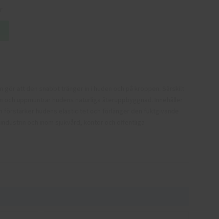
r
ör att den snabbt tränger in i huden och på kroppen. Särskilt
n och uppmuntrar hudens naturliga återuppbyggnad. Innehåller
m förstärker hudens elasticitet och förlänger den fuktgivande
ndustrin och inom sjukvård, kontor och offentliga