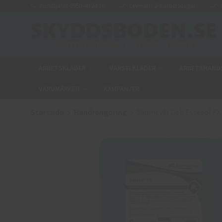
Kundtjänst 0950-40 24 16
Leverans 2-6 arbetsdagar
E
ARBETSKLÄDER
VARSELKLÄDER
ARBETSHAND
VARUMÄRKEN
KAMPANJER
Startsida
Handrengöring
Skumtvål Deb Estesol FX 2