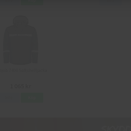
Info
Köp
Info
ojob 7400 Softshelljacka
1 065 kr
Info
Köp
Skyd