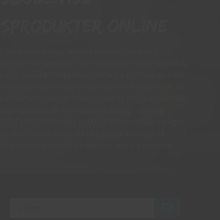
sprodukter online
15 års erfarenhet av arbetshandskar och andra
er då vi har personal som har jobbat med skogsbruk,
k och maskinentreprenad. Detta har gett oss en bred
ket skydd som krävs till vad och vi har därför valt ut
deller som vi vet är både prisvärda och funktionella.
d tillgängliga på vår kundtjänst måndag - torsdag
.30 13.30-15:30 fredag 09:00-11:30. Har ni några frågor
r skall ni inte tveka att ringa eller maila oss så
 Vi står för bred kunskap bra priser och blixtsnabba