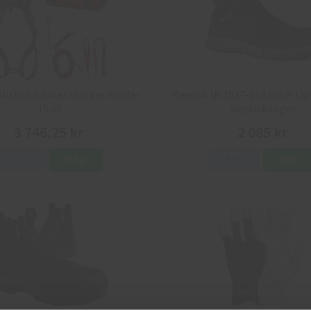
allskyddspaket Worker Roofer
Reebok IB 1037-1S3 Excel Lig
15 m
Skyddskängor
3 746,25 kr
2 085 kr
Info
Köp
Info
Köp