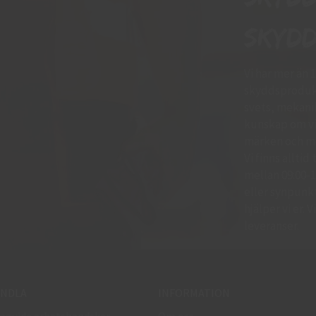
skydd
Vi har mer än 
skyddsprodukt
svets, mekani
kunskap om vil
märken och mo
Vi finns allti
mellan 09:00-11
eller synpunkte
hjälper vi er.
leveranser.
NDLA
INFORMATION