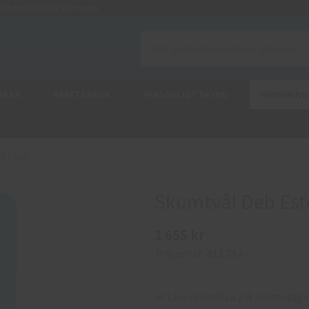
nhetsfrakt 88 kr ink moms
SKAR
ARBETSSKOR
PERSONLIGT SKYDD
HANDRENG
 liter
Skumtvål Deb Estes
1 655 kr
Pris per st:
413,75 kr
Leveranstid ca 2-6 arbetsdaga