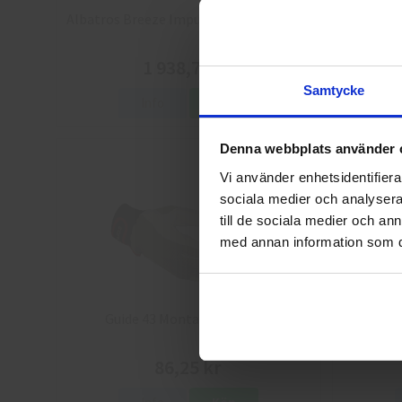
Albatros Breeze Impulse QL Skyddsskor
Arbesko 
1 938,75 kr
Samtycke
Info
Köp
Denna webbplats använder 
Vi använder enhetsidentifierar
sociala medier och analysera 
till de sociala medier och a
med annan information som du 
Guide 43 Montagehandskar
Granber
86,25 kr