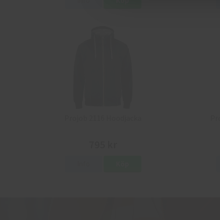
Info
Köp
Projob 2116 Hoodjacka
Pr
795 kr
Info
Köp