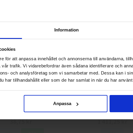
Skyddskängor Chelsea Pro 532
GlovesPro DEX 3 562
2 925 kr
40 kr
Information
Info
Köp
Info
Köp
Välkommen till skyddsboden.se
cookies
Jag handlar som
e för att anpassa innehållet och annonserna till användarna, tillh
vår trafik. Vi vidarebefordrar även sådana identifierare och anna
nnons- och analysföretag som vi samarbetar med. Dessa kan i sin
Privat
Företag
har tillhandahållit eller som de har samlat in när du har använt 
Anpassa
g 113.4290 Montagehandskar
L.Brador 2033P Softshelljack
38,75 kr
1 411,25 kr