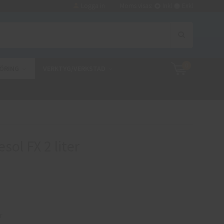
Logga in
Moms visas:
Inkl
Exkl
0
ÖRING
VERKTYG/VERKSTAD
ol FX 2 liter
r