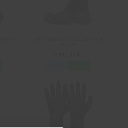
ht Safety
Sievi Skyddskängor 52313 Lazer Roller
High+S3
3 497,50 kr
Info
Köp