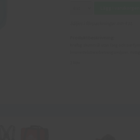
Lägg i varukorgen
Säljes i förpackningar om 4 st.
Produktbeskrivning:
Kraftig skumtvål utan färg och parfym
livsmedelsbearbetningsmiljöer. Avlägs
2 liter.