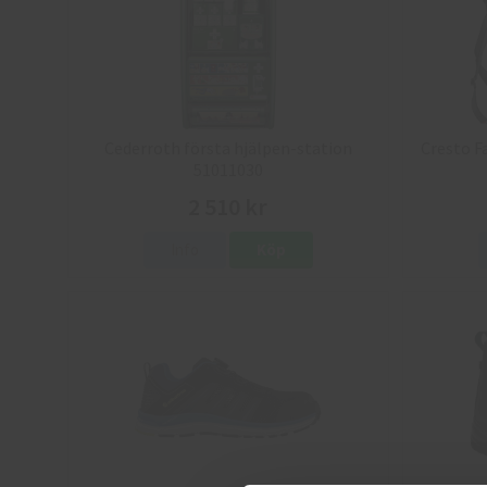
Cederroth första hjälpen-station
Cresto F
51011030
2 510 kr
Info
Köp