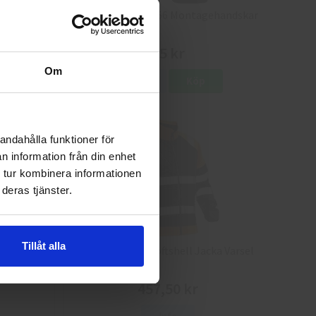
8
Granberg 114.0756 Montagehandskar
25 kr
Om
Info
Köp
andahålla funktioner för
n information från din enhet
 tur kombinera informationen
deras tjänster.
Tillåt alla
a Varsel
Jobman 5125 Softshell Jacka Varsel
457,50 kr