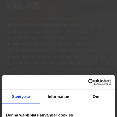
online
Vi har mer än 15 års erfarenhet av arbetshandskar och
andra skyddsprodukter då vi har personal som har
jobbat med skogsbruk, svets, mekanik och
maskinentreprenad. Detta har gett oss en bred
kunskap om vilket skydd som krävs till vad och vi har
därför valt ut märken och modeller som vi vet är både
prisvärda och funktionella. Vi finns alltid tillgängliga
på vår kundtjänst måndag - torsdag mellan 09:00-11.30
13.30-15:30 fredag 09:00-11:30. Har ni några frågor eller
synpunkter skall ni inte tveka att ringa eller maila oss
så hjälper vi er. Vi står för bred kunskap bra priser och
blixtsnabba leveranser.
Samtycke
Information
Om
Denna webbplats använder cookies