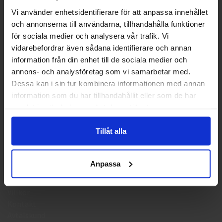
KONTAKTA OSS
Vi använder enhetsidentifierare för att anpassa innehållet
och annonserna till användarna, tillhandahålla funktioner
Välkommen till skyddsboden.se
Tel: 0950-402416
för sociala medier och analysera vår trafik. Vi
Jag handlar som
Mån-Tor kl 09:00-11:30 & 13:00-15:30
vidarebefordrar även sådana identifierare och annan
Fre kl 09:00-11:30
information från din enhet till de sociala medier och
info@skyddsboden.se
annons- och analysföretag som vi samarbetar med.
Privat
Företag
Dessa kan i sin tur kombinera informationen med annan
Organisationsnr 559069-4682
information som du har tillhandahållit eller som de har
samlat in när du har använt deras tjänster.
HANDLA
Tillåt alla
Köpguide arbetshandskar
Köpguide arbetsskor
Anpassa
Leveransinformation
Returhantering
Villkor
Kontakt
Avtalskund