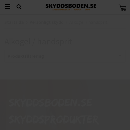
Startsida
Personligt skydd
Alkogel / handsprit
Alkogel / handsprit
Produktfiltrering
Skyddsboden.se
skyddsprodukter