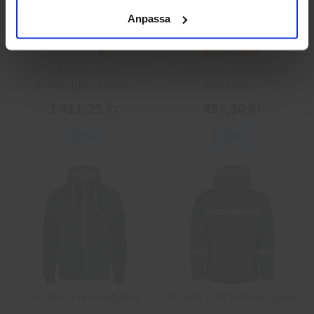
Anpassa
L.Brador 2033P
Jobman 5125 Softshell
Softshelljacka Varsel
Jacka Varsel
1 411,25 kr
457,50 kr
Info
Info
Projob 2116 Hoodjacka
Projob 7400 Softshelljacka