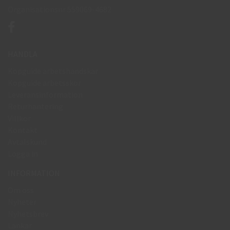
Organisationsnr 559069-4682
HANDLA
Köpguide arbetshandskar
Köpguide arbetsskor
Leveransinformation
Returhantering
Villkor
Kontakt
Avtalskund
Logga in
INFORMATION
Om oss
Nyheter
Nyhetsbrev
Länkar