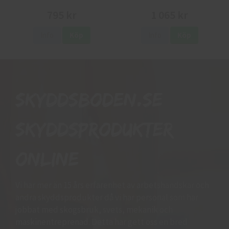
795 kr
1 065 kr
Info
Köp
Info
Köp
Skyddsboden.se
skyddsprodukter
online
Vi har mer än 15 års erfarenhet av arbetshandskar och
andra skyddsprodukter då vi har personal som har
jobbat med skogsbruk, svets, mekanik och
maskinentreprenad. Detta har gett oss en bred