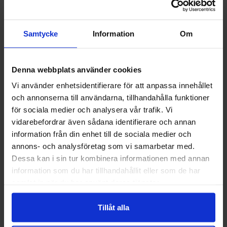
Samtycke
Information
Om
Denna webbplats använder cookies
Vi använder enhetsidentifierare för att anpassa innehållet
och annonserna till användarna, tillhandahålla funktioner
Välkommen till skyddsboden.se
för sociala medier och analysera vår trafik. Vi
Guide 43 Montagehandskar
Granberg 113.4290
Jag handlar som
vidarebefordrar även sådana identifierare och annan
Montagehandskar
information från din enhet till de sociala medier och
86,25 kr
38,75 kr
annons- och analysföretag som vi samarbetar med.
Privat
Företag
Dessa kan i sin tur kombinera informationen med annan
Info
Köp
Info
Köp
information som du har tillhandahållit eller som de har
samlat in när du har använt deras tjänster.
Tillåt alla