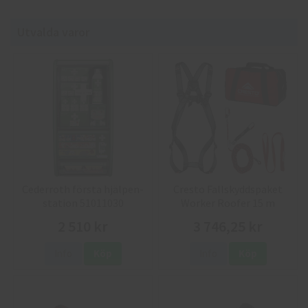
Utvalda varor
Cederroth första hjälpen-
Cresto Fallskyddspaket
station 51011030
Worker Roofer 15 m
2 510 kr
3 746,25 kr
Info
Köp
Info
Köp