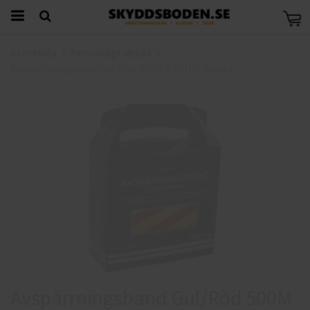
Startsida
Personligt skydd
Avspärrningsband Gul/Röd 500M x 75MM 3-pack
Avspärrningsband Gul/Röd 500M