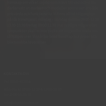
kunskap om vilket skydd som krävs till vad och vi har
därför valt ut märken och modeller som vi vet är både
prisvärda och funktionella. Vi finns alltid tillgängliga
på vår kundtjänst måndag - torsdag mellan 09:00-11.30
13.30-15:30 fredag 09:00-11:30. Har ni några frågor eller
synpunkter skall ni inte tveka att ringa eller maila oss
så hjälper vi er. Vi står för bred kunskap bra priser och
blixtsnabba leveranser.
KONTAKTA OSS
Tel: 0950-402416
Mån-Tor kl 09:00-11:30 & 13:00-15:30
Fre kl 09:00-11:30
info@skyddsboden.se