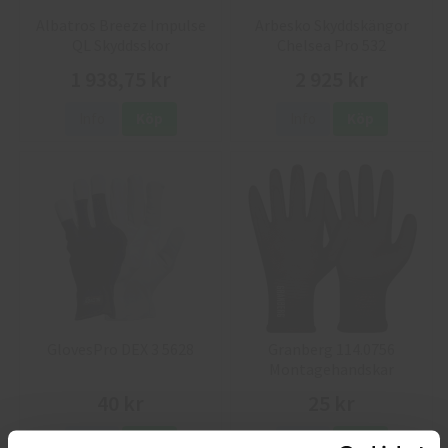
Albatros Breeze Impulse
Arbesko Skyddskängor
QL Skyddsskor
Chelsea Pro 532
1 938,75 kr
2 925 kr
Info
Köp
Info
Köp
GlovesPro DEX 3 5628
Granberg 114.0756
Montagehandskar
40 kr
25 kr
Info
Köp
Info
Köp