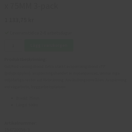
x 75MM 3-pack
1 133,75 kr
Leveranstid ca 2-6 arbetsdagar
Lägg i varukorgen
Produktbeskrivning:
Gul/Röd varningsband. Extra starkt avspärrningsband i PP
(polypropylen). avspärrningsbandet är mijöanpassad, lämnar inga
miljöfarliga rester vid förbränning. Användningsområden: Avspärrning
vid vägarbete, byggarbetsplatsen.
Bredd: 75mm
Längd: 500m
Artikelnummer:
154720056-3