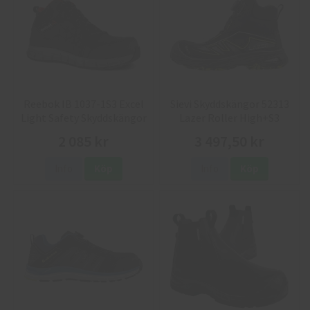
Reebok IB 1037-1S3 Excel
Sievi Skyddskängor 52313
Light Safety Skyddskängor
Lazer Roller High+S3
2 085 kr
3 497,50 kr
Info
Köp
Info
Köp