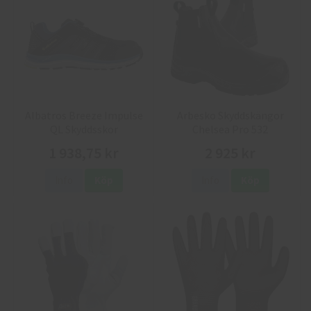
Albatros Breeze Impulse
Arbesko Skyddskängor
QL Skyddsskor
Chelsea Pro 532
1 938,75 kr
2 925 kr
Info
Köp
Info
Köp