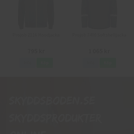
Projob 2116 Hoodjacka
Projob 7400 Softshelljacka
795 kr
1 065 kr
Info
Köp
Info
Köp
Skyddsboden.se
skyddsprodukter