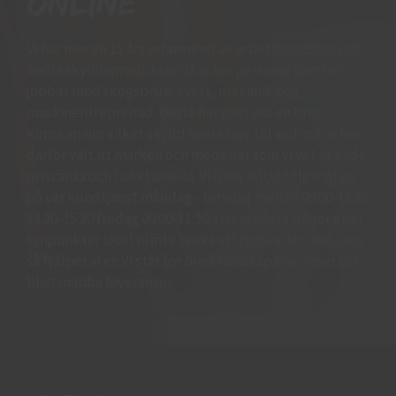
online
Vi har mer än 15 års erfarenhet av arbetshandskar och
andra skyddsprodukter då vi har personal som har
jobbat med skogsbruk, svets, mekanik och
maskinentreprenad. Detta har gett oss en bred
kunskap om vilket skydd som krävs till vad och vi har
därför valt ut märken och modeller som vi vet är både
prisvärda och funktionella. Vi finns alltid tillgängliga
på vår kundtjänst måndag - torsdag mellan 09:00-11.30
13.30-15:30 fredag 09:00-11:30. Har ni några frågor eller
synpunkter skall ni inte tveka att ringa eller maila oss
så hjälper vi er. Vi står för bred kunskap bra priser och
blixtsnabba leveranser.