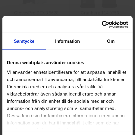
GlovesPro DEX 3 5628
Granberg 114.0756
Montagehandskar
40 kr
25 kr
Info
Köp
Info
Köp
Samtycke
Information
Om
Denna webbplats använder cookies
Vi använder enhetsidentifierare för att anpassa innehållet
och annonserna till användarna, tillhandahålla funktioner
Välkommen till skyddsboden.se
för sociala medier och analysera vår trafik. Vi
Jag handlar som
vidarebefordrar även sådana identifierare och annan
information från din enhet till de sociala medier och
annons- och analysföretag som vi samarbetar med.
Guide 43 Montagehandskar
Granberg 113.4290
Privat
Företag
Dessa kan i sin tur kombinera informationen med annan
Montagehandskar
information som du har tillhandahållit eller som de har
86,25 kr
38,75 kr
samlat in när du har använt deras tjänster.