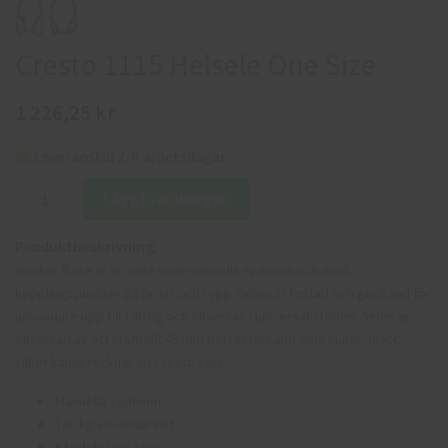
Cresto 1115 Helsele One Size
1 226,25 kr
Leveranstid 2-6 arbetsdagar
Lägg i varukorgen
Produktbeskrivning:
Worker Base är en sele med manuella spännen och med
kopplingspunkter på bröst och rygg. Selen är testad och godkänd för
användare upp till 140 kg och tillverkas i universal storlek. Selen är
tillverkad av ett kraftfullt 45 mm polyesterband som klarar 38 kN,
vilket kännetecknar en Cresto sele.
Manuella spännen.
140 kg användarvikt.
Storlek
: One Size