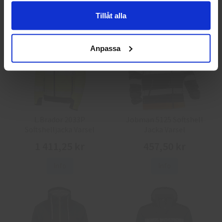
Info
Köp
Info
Köp
Tillåt alla
Anpassa
L.Brador 2033P
Jobman 5125 Softshell
Softshelljacka Varsel
Jacka Varsel
1 411,25 kr
457,50 kr
Info
Info