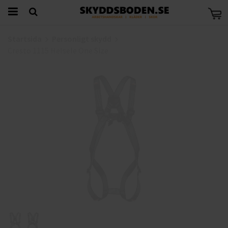
Startsida
Personligt skydd
Cresto 1115 Helsele One Size