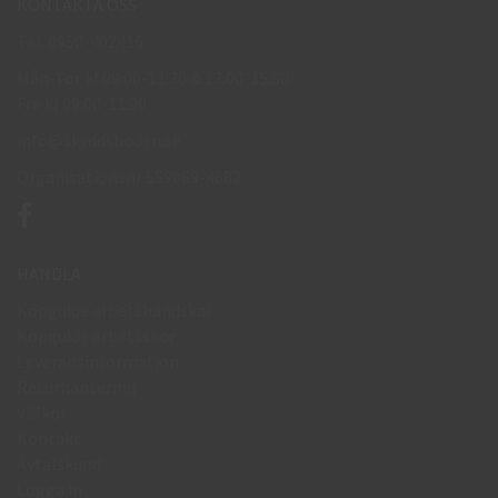
KONTAKTA OSS
Tel: 0950-402416
Mån-Tor kl 09:00-11:30 & 13:00-15:30
Fre kl 09:00-11:30
info@skyddsboden.se
Organisationsnr 559069-4682
HANDLA
Köpguide arbetshandskar
Köpguide arbetsskor
Leveransinformation
Returhantering
Villkor
Kontakt
Avtalskund
Logga in