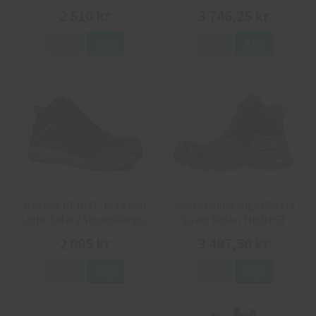
2 510 kr
3 746,25 kr
Info
Köp
Info
Köp
Reebok IB 1037-1S3 Excel
Sievi Skyddskängor 52313
Light Safety Skyddskängor
Lazer Roller High+S3
2 085 kr
3 497,50 kr
Info
Köp
Info
Köp