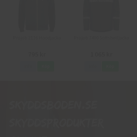
Projob 2116 Hoodjacka
Projob 7400 Softshelljacka
795 kr
1 065 kr
Info
Köp
Info
Köp
Skyddsboden.se
skyddsprodukter