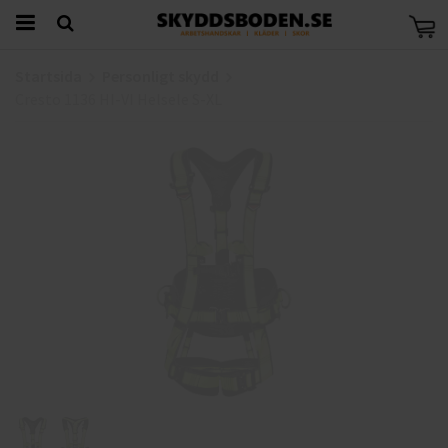
Startsida
Personligt skydd
Cresto 1136 HI-VI Helsele S-XL