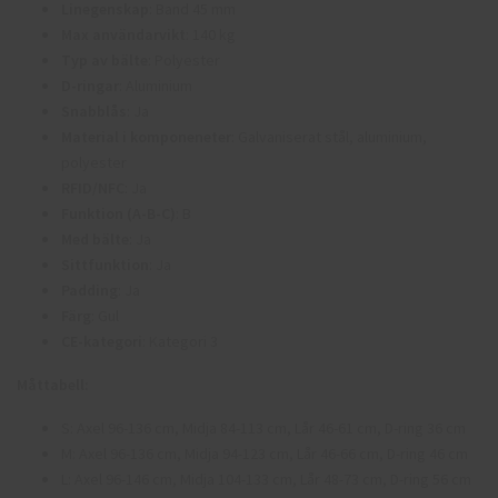
Linegenskap
: Band 45 mm
Max användarvikt
: 140 kg
Typ av bälte
: Polyester
D-ringar
: Aluminium
Snabblås
: Ja
Material i komponeneter
: Galvaniserat stål, aluminium,
polyester
RFID/NFC
: Ja
Funktion (A-B-C)
: B
Med bälte
: Ja
Sittfunktion
: Ja
Padding
: Ja
Färg
: Gul
CE-kategori
: Kategori 3
Måttabell:
S: Axel 96-136 cm, Midja 84-113 cm, Lår 46-61 cm, D-ring 36 cm
M: Axel 96-136 cm, Midja 94-123 cm, Lår 46-66 cm, D-ring 46 cm
L: Axel 96-146 cm, Midja 104-133 cm, Lår 48-73 cm, D-ring 56 cm