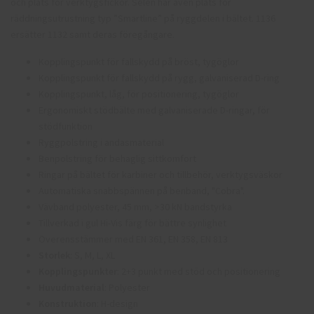
och plats för verktygsfickor. Selen har även plats för
räddningsutrustning typ ”Smartline” på ryggdelen i bältet. 1136
ersätter 1132 samt deras föregångare.
Kopplingspunkt för fallskydd på bröst, tygöglor
Kopplingspunkt för fallskydd på rygg, galvaniserad D-ring
Kopplingspunkt, låg, för positionering, tygöglor
Ergonomiskt stödbälte med galvaniserade D-ringar, för
stödfunktion
Ryggpolstring i andasmaterial
Benpolstring för behaglig sittkomfort
Ringar på bältet för karbiner och tillbehör, verktygsväskor
Automatiska snabbspännen på benband, "Cobra".
Vävband polyester, 45 mm, >30 kN bandstyrka
Tillverkad i gul Hi-Vis färg för bättre synlighet
Överensstämmer med EN 361, EN 358, EN 813
Storlek
: S, M, L, XL
Kopplingspunkter
: 2+3 punkt med stöd och positionering
Huvudmaterial
: Polyester
Konstruktion
: H-design