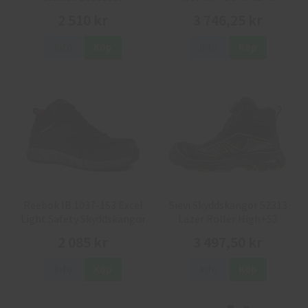
2 510 kr
3 746,25 kr
Info
Köp
Info
Köp
Reebok IB 1037-1S3 Excel
Sievi Skyddskängor 52313
Light Safety Skyddskängor
Lazer Roller High+S3
2 085 kr
3 497,50 kr
Info
Köp
Info
Köp