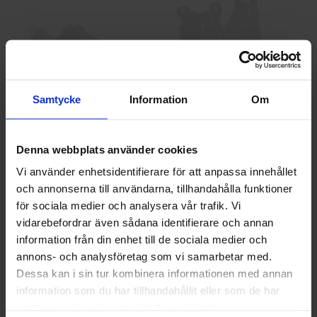
Samtycke
Information
Om
Albatros Breeze Impulse
Arbesko Skyddskängor
QL Skyddsskor
Chelsea Pro 532
Denna webbplats använder cookies
1 938,75 kr
2 925 kr
Vi använder enhetsidentifierare för att anpassa innehållet
Info
Köp
Info
Köp
och annonserna till användarna, tillhandahålla funktioner
Välkommen till skyddsboden.se
för sociala medier och analysera vår trafik. Vi
Jag handlar som
vidarebefordrar även sådana identifierare och annan
information från din enhet till de sociala medier och
annons- och analysföretag som vi samarbetar med.
Privat
Företag
Dessa kan i sin tur kombinera informationen med annan
information som du har tillhandahållit eller som de har
samlat in när du har använt deras tjänster.