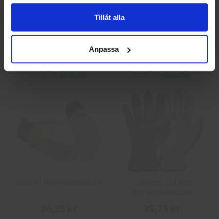
Tillåt alla
GlovesPro DEX 3 5628
Granberg 114.0756
Montagehandskar
40 kr
25 kr
Anpassa
Info
Köp
Info
Köp
Guide 43 Montagehandskar
Granberg 113.4290
Montagehandskar
86,25 kr
38,75 kr