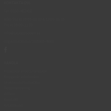
KONTAKTA OSS
Tel: 0950-402416
Mån-Tor kl 09:00-11:30 & 13:00-15:30
Fre kl 09:00-11:30
info@skyddsboden.se
Organisationsnr 559069-4682
HANDLA
Köpguide arbetshandskar
Köpguide arbetsskor
Leveransinformation
Returhantering
Villkor
Kontakt
Avtalskund
Logga in