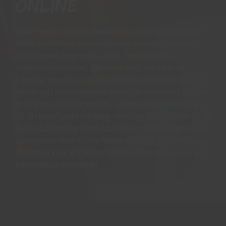
online
Vi har mer än 15 års erfarenhet av arbetshandskar och
andra skyddsprodukter då vi har personal som har
jobbat med skogsbruk, svets, mekanik och
maskinentreprenad. Detta har gett oss en bred
kunskap om vilket skydd som krävs till vad och vi har
därför valt ut märken och modeller som vi vet är både
prisvärda och funktionella. Vi finns alltid tillgängliga
på vår kundtjänst måndag - torsdag mellan 09:00-11.30
13.30-15:30 fredag 09:00-11:30. Har ni några frågor eller
synpunkter skall ni inte tveka att ringa eller maila oss
så hjälper vi er. Vi står för bred kunskap bra priser och
blixtsnabba leveranser.