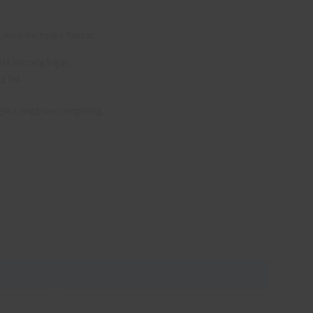
, med tre mjuka flänsar.
sta hörselgångar.
g tid.
ggöra noggrann rengöring.