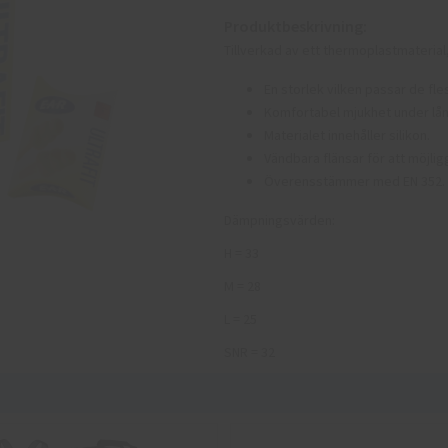
Produktbeskrivning:
Tillverkad av ett thermoplastmaterial
En storlek vilken passar de fle
Komfortabel mjukhet under lån
Materialet innehåller silikon.
Vändbara flänsar för att möjli
Överensstämmer med EN 352.
Dämpningsvärden:
H = 33
M = 28
L = 25
SNR = 32