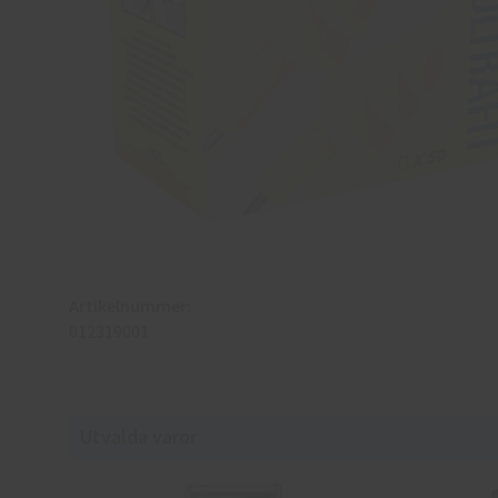
Artikelnummer:
012319001
Utvalda varor