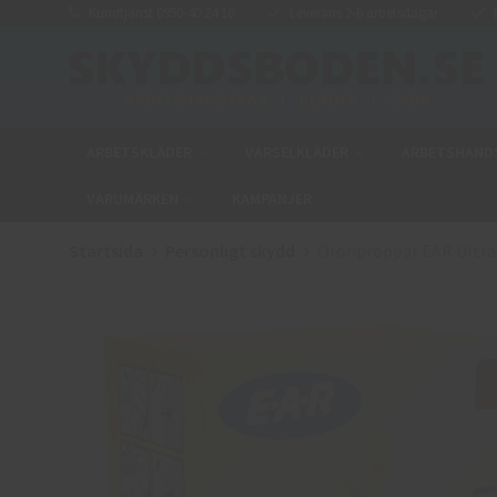
Kundtjänst 0950-40 24 16
Leverans 2-6 arbetsdagar
E
ARBETSKLÄDER
VARSELKLÄDER
ARBETSHAND
VARUMÄRKEN
KAMPANJER
Startsida
Personligt skydd
Öronproppar EAR UltraFi