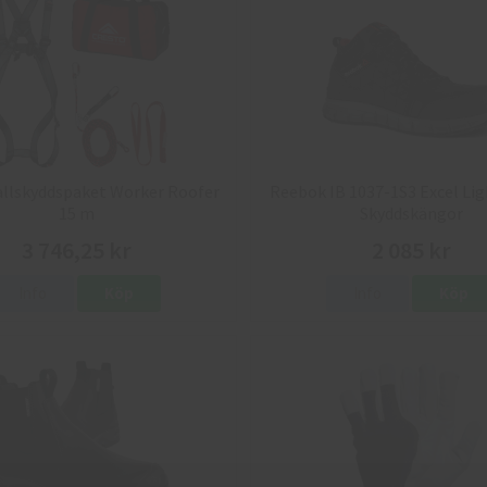
allskyddspaket Worker Roofer
Reebok IB 1037-1S3 Excel Lig
15 m
Skyddskängor
3 746,25 kr
2 085 kr
Info
Köp
Info
Köp