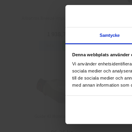
Albatros Breeze Impulse QL Skyddsskor
Arbesko 
1 938,75 kr
Samtycke
Info
Köp
Denna webbplats använder 
Vi använder enhetsidentifierar
sociala medier och analysera 
till de sociala medier och a
med annan information som du 
Guide 43 Montagehandskar
Granber