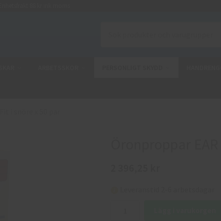
nhetsfrakt 88 kr ink moms
SKAR
ARBETSSKOR
PERSONLIGT SKYDD
HANDRENG
t i snöre x 50 par
Öronproppar EAR U
2 396,25 kr
Leveranstid 2-6 arbetsdagar
Lägg i varukorgen