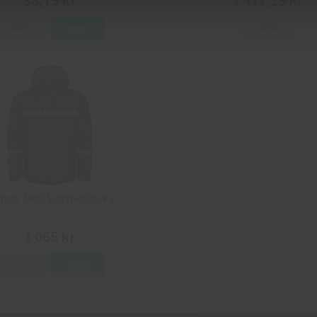
38,75 kr
1 411,25 kr
Info
Köp
Info
ojob 7400 Softshelljacka
1 065 kr
Info
Köp