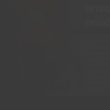
Skyd
skydd
Vi har mer än 
skyddsprodukt
svets, mekani
kunskap om vil
märken och mo
Vi finns allti
mellan 09:00-11
eller synpunkte
hjälper vi er.
leveranser.