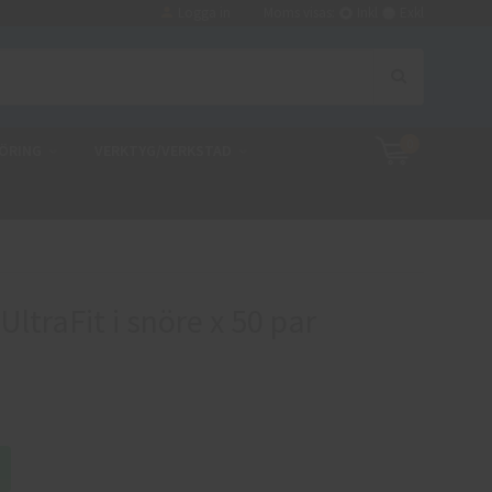
Logga in
Moms visas:
Inkl
Exkl
0
ÖRING
VERKTYG/VERKSTAD
ltraFit i snöre x 50 par