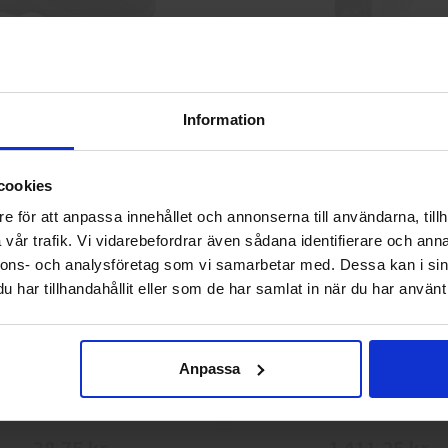
Skyddskängor Chelsea Pro 532
GlovesPro DEX 3 562
2 925 kr
40 kr
Information
Info
Köp
Info
Köp
Välkommen till skyddsboden.se
cookies
Jag handlar som
e för att anpassa innehållet och annonserna till användarna, tillh
vår trafik. Vi vidarebefordrar även sådana identifierare och anna
nnons- och analysföretag som vi samarbetar med. Dessa kan i sin
Privat
Företag
har tillhandahållit eller som de har samlat in när du har använt 
Anpassa
g 113.4290 Montagehandskar
L.Brador 2033P Softshelljack