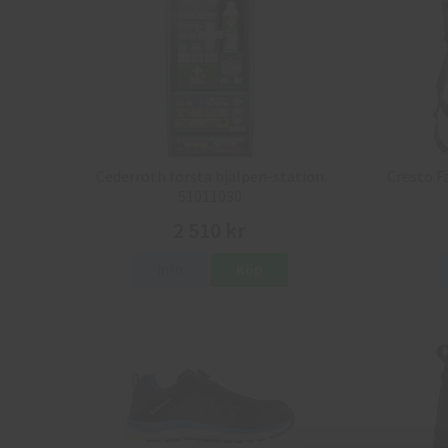
Cederroth första hjälpen-station
Cresto F
51011030
2 510 kr
Info
Köp