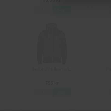
86,25 kr
Info
Köp
Projob 2116 Hoodjacka
Pr
795 kr
Info
Köp