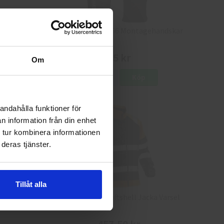
8
Granberg 114.0756 Montagehandskar
25 kr
Om
Info
Köp
andahålla funktioner för
n information från din enhet
 tur kombinera informationen
deras tjänster.
Tillåt alla
a Varsel
Jobman 5125 Softshell Jacka Varsel