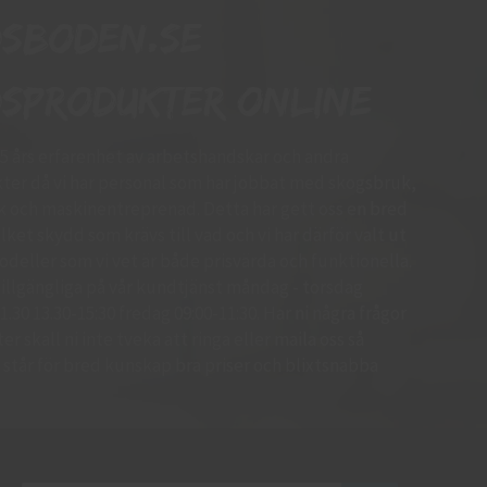
dsboden.se
sprodukter online
15 års erfarenhet av arbetshandskar och andra
er då vi har personal som har jobbat med skogsbruk,
k och maskinentreprenad. Detta har gett oss en bred
ket skydd som krävs till vad och vi har därför valt ut
deller som vi vet är både prisvärda och funktionella.
d tillgängliga på vår kundtjänst måndag - torsdag
.30 13.30-15:30 fredag 09:00-11:30. Har ni några frågor
r skall ni inte tveka att ringa eller maila oss så
 Vi står för bred kunskap bra priser och blixtsnabba