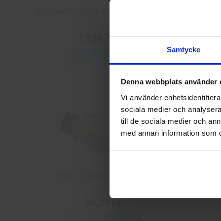
Albatros Breeze Impulse QL Skyddsskor
Arbesko 
1 938,75 kr
Samtycke
Info
Köp
Denna webbplats använder 
Vi använder enhetsidentifierar
sociala medier och analysera 
till de sociala medier och a
med annan information som du 
Guide 43 Montagehandskar
Granber
86,25 kr