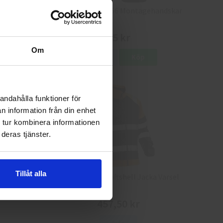
8
Granberg 114.0756 Montagehandskar
25 kr
Om
Info
Köp
andahålla funktioner för
n information från din enhet
 tur kombinera informationen
deras tjänster.
Tillåt alla
a Varsel
Jobman 5125 Softshell Jacka Varsel
457,50 kr