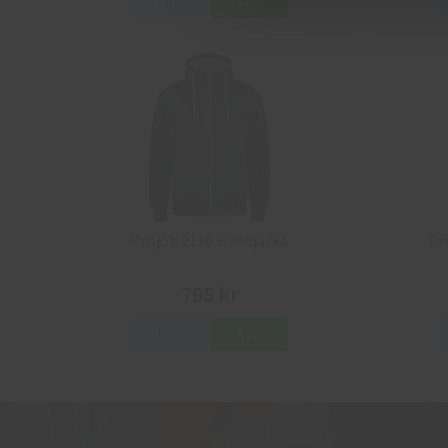
Info
Köp
Projob 2116 Hoodjacka
Pr
795 kr
Info
Köp