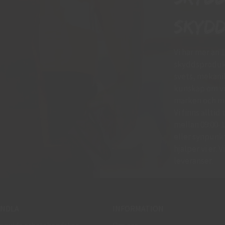
skydd
Vi har mer än 
skyddsprodukt
svets, mekani
kunskap om vil
märken och mo
Vi finns allti
mellan 09:00-11
eller synpunkte
hjälper vi er.
leveranser.
NDLA
INFORMATION