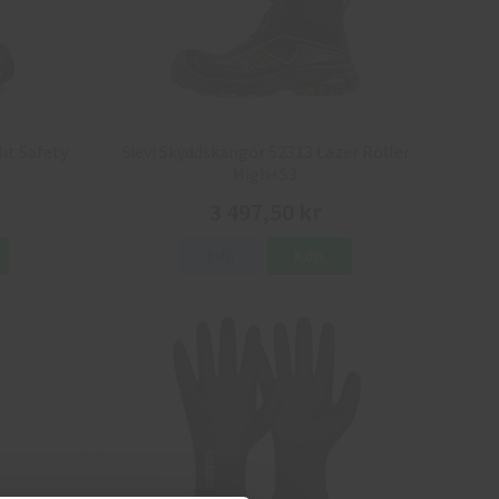
ht Safety
Sievi Skyddskängor 52313 Lazer Roller
High+S3
3 497,50 kr
Info
Köp