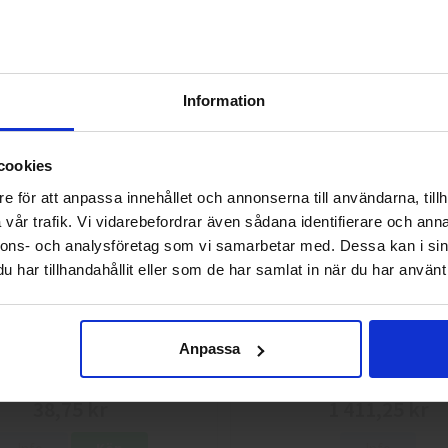
Skyddskängor Chelsea Pro 532
GlovesPro DEX 3 562
2 925 kr
40 kr
Information
Info
Köp
Info
Köp
Välkommen till skyddsboden.se
cookies
Jag handlar som
e för att anpassa innehållet och annonserna till användarna, tillh
vår trafik. Vi vidarebefordrar även sådana identifierare och anna
nnons- och analysföretag som vi samarbetar med. Dessa kan i sin
Privat
Företag
har tillhandahållit eller som de har samlat in när du har använt 
Anpassa
g 113.4290 Montagehandskar
L.Brador 2033P Softshelljack
38,75 kr
1 411,25 kr