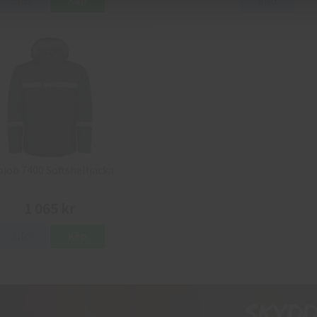
Info
Köp
Info
ojob 7400 Softshelljacka
1 065 kr
Info
Köp
Skyd