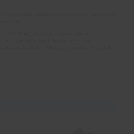
 Speedglas välvt Svetsglas G5-02 (620020) urskilja färger bättre
atural Colour.
onsin (150x76 mm) med Speedglas Curved Glass-teknik.
er svetsning med Speedglas Natural Colour-tekniken.
vetsglaset G5-02 slår om tillförlitligt även vid mycket låga TIG-