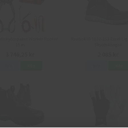
allskyddspaket Worker Roofer
Reebok IB 1037-1S3 Excel Lig
15 m
Skyddskängor
3 746,25 kr
2 085 kr
Info
Köp
Info
Köp