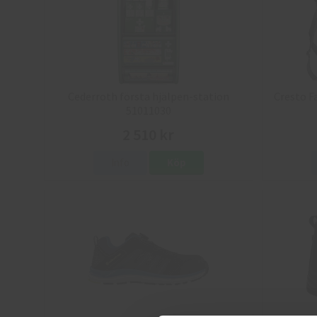
Cederroth första hjälpen-station
Cresto F
51011030
2 510 kr
Info
Köp