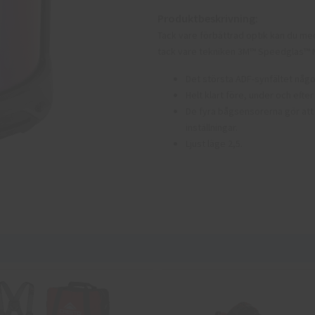
Produktbeskrivning:
Tack vare förbättrad optik kan du med
tack vare tekniken 3M™ Speedglas™ N
Det största ADF-synfältet någ
Helt klart före, under och eft
De fyra bågsensorerna gör att s
inställningar.
Ljust läge 2,5.