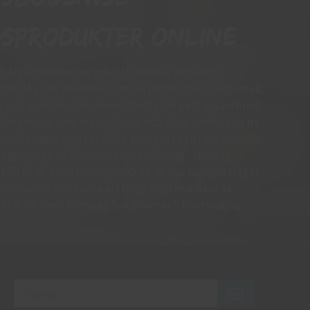
sprodukter online
15 års erfarenhet av arbetshandskar och andra
er då vi har personal som har jobbat med skogsbruk,
k och maskinentreprenad. Detta har gett oss en bred
ket skydd som krävs till vad och vi har därför valt ut
deller som vi vet är både prisvärda och funktionella.
d tillgängliga på vår kundtjänst måndag - torsdag
.30 13.30-15:30 fredag 09:00-11:30. Har ni några frågor
r skall ni inte tveka att ringa eller maila oss så
 Vi står för bred kunskap bra priser och blixtsnabba