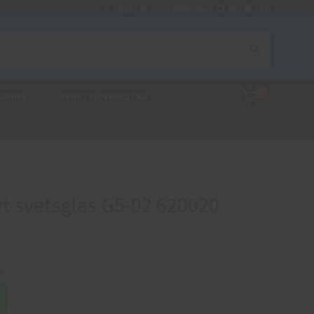
Logga in
Moms visas:
Inkl
Exkl
0
ÖRING
VERKTYG/VERKSTAD
t svetsglas G5-02 620020
r