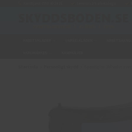
Kundtjänst 0950-40 24 16
Leverans 2-6 arbetsdagar
E
ARBETSKLÄDER
VARSELKLÄDER
ARBETSHAND
VARUMÄRKEN
KAMPANJER
Startsida
Personligt skydd
Speedglas 3M välvt sve