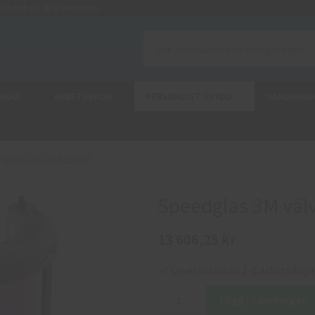
nhetsfrakt 88 kr ink moms
SKAR
ARBETSSKOR
PERSONLIGT SKYDD
HANDRENG
tsglas G5-02 620020
Speedglas 3M välv
13 606,25 kr
Leveranstid ca 2-6 arbetsdaga
Lägg i varukorgen