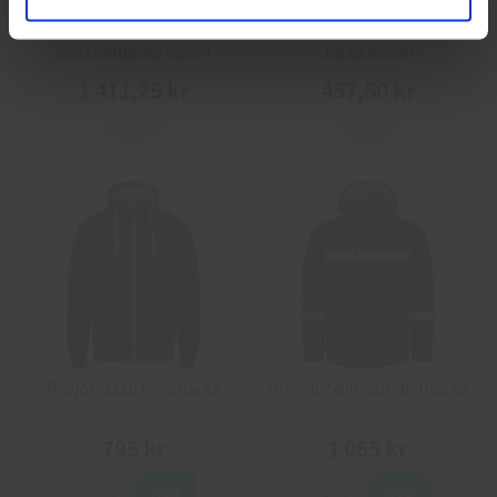
L.Brador 2033P
Jobman 5125 Softshell
Softshelljacka Varsel
Jacka Varsel
1 411,25 kr
457,50 kr
Info
Info
Projob 2116 Hoodjacka
Projob 7400 Softshelljacka
795 kr
1 065 kr
Info
Köp
Info
Köp