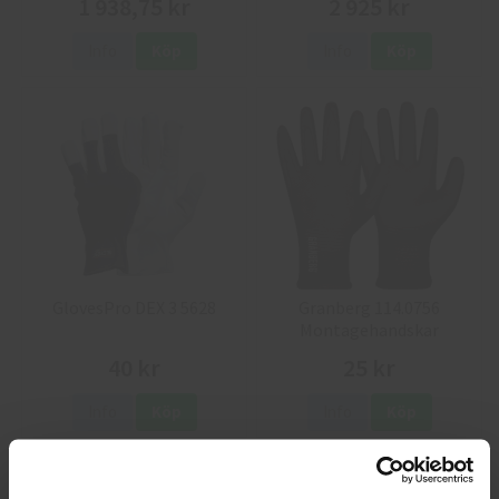
1 938,75 kr
2 925 kr
Info
Köp
Info
Köp
GlovesPro DEX 3 5628
Granberg 114.0756
Montagehandskar
40 kr
25 kr
Info
Köp
Info
Köp