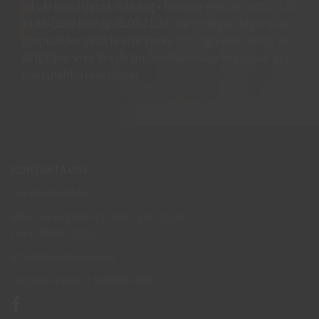
på vår kundtjänst måndag - torsdag mellan 09:00-11.30
13.30-15:30 fredag 09:00-11:30. Har ni några frågor eller
synpunkter skall ni inte tveka att ringa eller maila oss
så hjälper vi er. Vi står för bred kunskap bra priser och
blixtsnabba leveranser.
KONTAKTA OSS
Tel: 0950-402416
Mån-Tor kl 09:00-11:30 & 13:00-15:30
Fre kl 09:00-11:30
info@skyddsboden.se
Organisationsnr 559069-4682