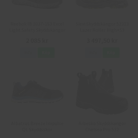
Reebok IB 1037-1S3 Excel
Sievi Skyddskängor 52313
Light Safety Skyddskängor
Lazer Roller High+S3
2 085 kr
3 497,50 kr
Info
Köp
Info
Köp
Albatros Breeze Impulse
Arbesko Skyddskängor
QL Skyddsskor
Chelsea Pro 532