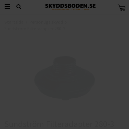
Startsida
Personligt skydd
Sundström Filteradapter 280-3
Sundström Filteradapter 280-3