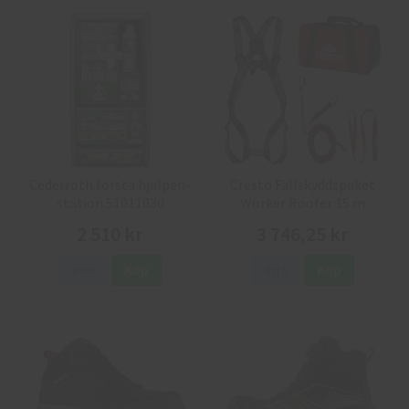
Cederroth första hjälpen-
Cresto Fallskyddspaket
station 51011030
Worker Roofer 15 m
2 510 kr
3 746,25 kr
Info
Köp
Info
Köp