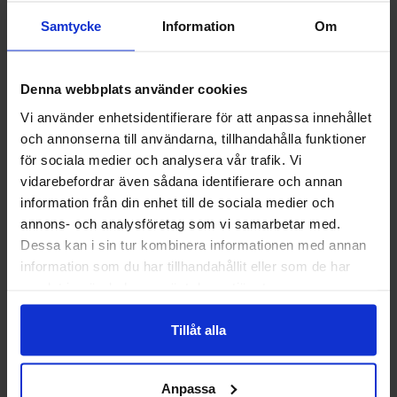
Samtycke
Information
Om
Denna webbplats använder cookies
Vi använder enhetsidentifierare för att anpassa innehållet
Guide 43 Montagehandskar
Granberg 113.4290
och annonserna till användarna, tillhandahålla funktioner
Välkommen till skyddsboden.se
Montagehandskar
för sociala medier och analysera vår trafik. Vi
Jag handlar som
86,25 kr
38,75 kr
vidarebefordrar även sådana identifierare och annan
information från din enhet till de sociala medier och
Info
Köp
Info
Köp
annons- och analysföretag som vi samarbetar med.
Privat
Företag
Dessa kan i sin tur kombinera informationen med annan
information som du har tillhandahållit eller som de har
samlat in när du har använt deras tjänster.
Tillåt alla
Anpassa