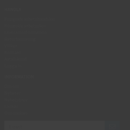
HANDLA
Köpguide arbetshandskar
Köpguide arbetsskor
Leveransinformation
Returhantering
Villkor
Kontakt
Avtalskund
Logga in
INFORMATION
Om oss
Nyheter
Nyhetsbrev
Länkar
Om cookies