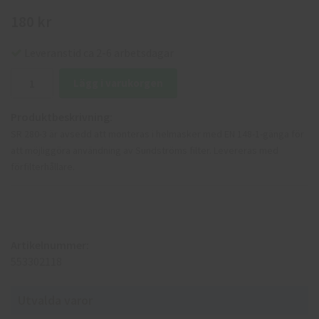
180 kr
Leveranstid ca 2-6 arbetsdagar
Lägg i varukorgen
Produktbeskrivning:
SR 280-3 är avsedd att monteras i helmasker med EN 148-1-gänga för
att möjliggöra användning av Sundströms filter. Levereras med
förfilterhållare.
Artikelnummer:
553302118
Utvalda varor