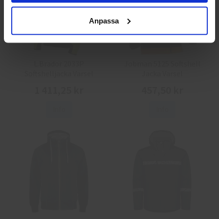
Anpassa
L.Brador 2033P
Jobman 5125 Softshell
Softshelljacka Varsel
Jacka Varsel
1 411,25 kr
457,50 kr
Info
Info