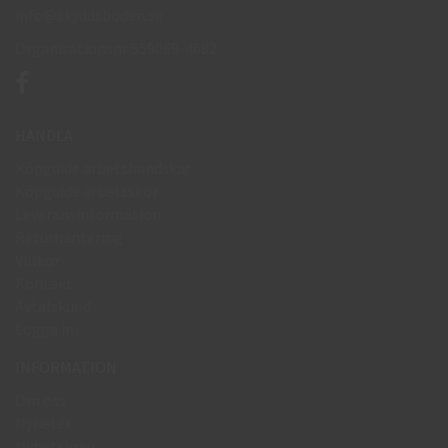
info@skyddsboden.se
Organisationsnr 559069-4682
HANDLA
Köpguide arbetshandskar
Köpguide arbetsskor
Leveransinformation
Returhantering
Villkor
Kontakt
Avtalskund
Logga in
INFORMATION
Om oss
Nyheter
Nyhetsbrev