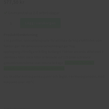
577,50 kr
Leveranstid ca 2-6 arbetsdagar
Lägg i varukorgen
Produktbeskrivning:
2 st gasfilter, specialdesignade för att klara de höga luftflöden som
fläkten ger. Väl dimensionerad kolmängd ger hög
upptagningsförmåga och lång livslängd. Fläkten används alltid med 2
identiska filter. Varje filter är testade vid 125 l/min och klarar
genombrottstiderna utan minsta läckage.
Gasfiltren skall alltid
användas i kombination med partikelfilter.
A2, skyddar mot organiska gaser och ångor, t ex lösningsmedel, med
kokpunkt över +65°C.
Artikelnummer: