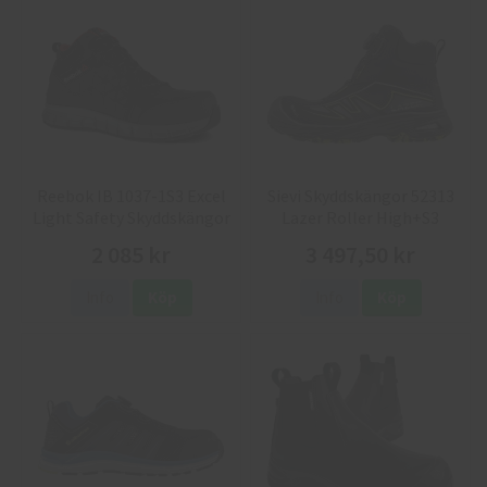
Reebok IB 1037-1S3 Excel
Sievi Skyddskängor 52313
Light Safety Skyddskängor
Lazer Roller High+S3
2 085 kr
3 497,50 kr
Info
Köp
Info
Köp