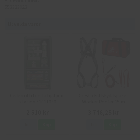
553323023
Utvalda varor
Cederroth första hjälpen-
Cresto Fallskyddspaket
station 51011030
Worker Roofer 15 m
2 510 kr
3 746,25 kr
Info
Köp
Info
Köp