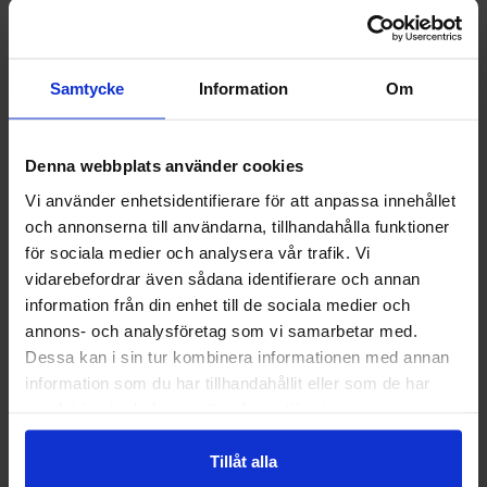
Info
Köp
Info
Köp
Samtycke
Information
Om
Denna webbplats använder cookies
Vi använder enhetsidentifierare för att anpassa innehållet
och annonserna till användarna, tillhandahålla funktioner
Välkommen till skyddsboden.se
för sociala medier och analysera vår trafik. Vi
Jag handlar som
Guide 43 Montagehandskar
Granberg 113.4290
vidarebefordrar även sådana identifierare och annan
Montagehandskar
information från din enhet till de sociala medier och
86,25 kr
38,75 kr
annons- och analysföretag som vi samarbetar med.
Privat
Företag
Dessa kan i sin tur kombinera informationen med annan
Info
Köp
Info
Köp
information som du har tillhandahållit eller som de har
samlat in när du har använt deras tjänster.
Tillåt alla