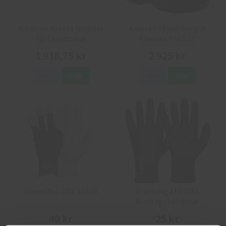
Albatros Breeze Impulse
Arbesko Skyddskängor
QL Skyddsskor
Chelsea Pro 532
1 938,75 kr
2 925 kr
Info
Köp
Info
Köp
GlovesPro DEX 3 5628
Granberg 114.0756
Montagehandskar
40 kr
25 kr