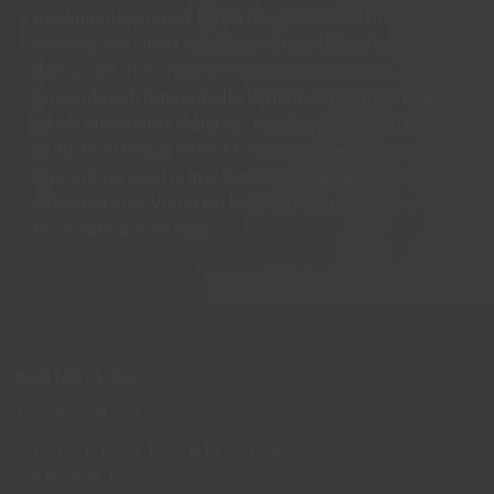
maskinentreprenad. Detta har gett oss en bred
kunskap om vilket skydd som krävs till vad och vi har
därför valt ut märken och modeller som vi vet är både
prisvärda och funktionella. Vi finns alltid tillgängliga
på vår kundtjänst måndag - torsdag mellan 09:00-11.30
13.30-15:30 fredag 09:00-11:30. Har ni några frågor eller
synpunkter skall ni inte tveka att ringa eller maila oss
så hjälper vi er. Vi står för bred kunskap bra priser och
blixtsnabba leveranser.
KONTAKTA OSS
Tel: 0950-402416
Mån-Tor kl 09:00-11:30 & 13:00-15:30
Fre kl 09:00-11:30