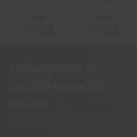
Projob 2116 Hoodjacka
Projob 7400 Softshelljacka
795 kr
1 065 kr
Info
Köp
Info
Köp
Skyddsboden.se
skyddsprodukter
online
Vi har mer än 15 års erfarenhet av arbetshandskar och
andra skyddsprodukter då vi har personal som har
jobbat med skogsbruk, svets, mekanik och