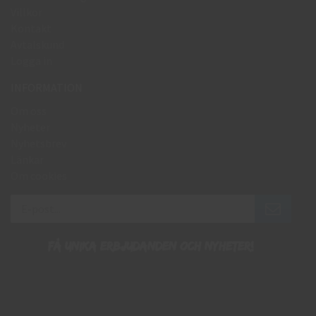
Villkor
Kontakt
Avtalskund
Logga in
INFORMATION
Om oss
Nyheter
Nyhetsbrev
Länkar
Om cookies
Få unika erbjudanden och nyheter!