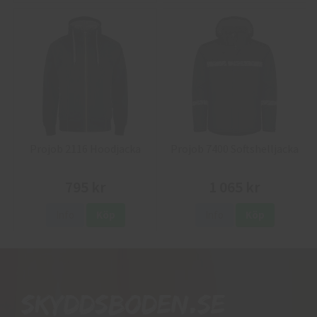
Projob 2116 Hoodjacka
Projob 7400 Softshelljacka
795 kr
1 065 kr
Info
Köp
Info
Köp
Skyddsboden.se