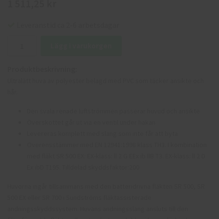
1 511,25 kr
Leveranstid ca 2-6 arbetsdagar
Lägg i varukorgen
Produktbeskrivning:
Ultralätt huva av polyester belagd med PVC som täcker ansikte och
hår.
Den svala renade luftströmmen passerar huvud och ansikte
Överskottet går ut via en ventil under hakan
Levereras komplett med slang som inte får att byta
Överensstämmer med EN 12941:1998 klass TH3. I kombination
med fläkt SR 500 EX: EX-klass: ll 2 G EEx ib llB T3. EX-klass: ll 2 D
Ex ibD T195. Tilldelad skyddsfaktor:200
Huvorna ingår tillsammans med den batteridrivna fläkten SR 500, SR
500 EX eller SR 700 i Sundströms fläktassisterade
andningsskyddssystem. Huvans andningsslang ansluts till den