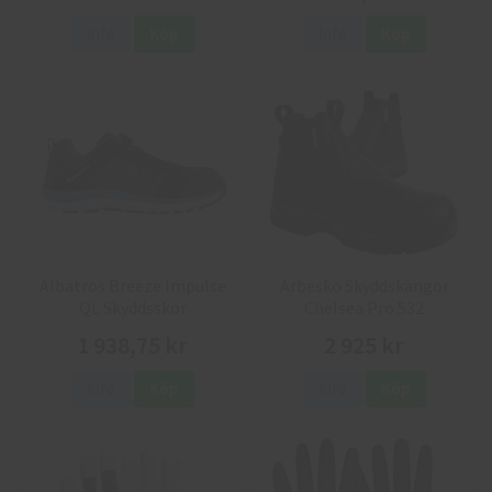
Info
Köp
Info
Köp
Albatros Breeze Impulse
Arbesko Skyddskängor
QL Skyddsskor
Chelsea Pro 532
1 938,75 kr
2 925 kr
Info
Köp
Info
Köp