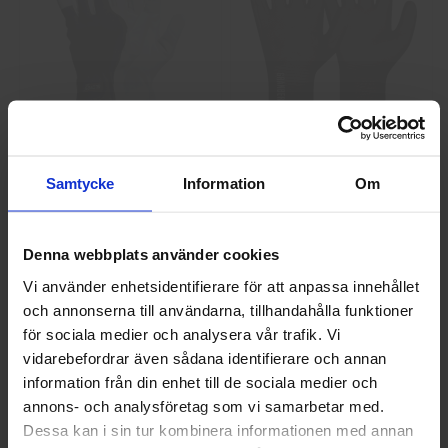
GlovesPro DEX 3 5628
Granberg 114.0756
Montagehandskar
Samtycke
Information
Om
40 kr
25 kr
Info
Köp
Info
Köp
Denna webbplats använder cookies
Vi använder enhetsidentifierare för att anpassa innehållet
och annonserna till användarna, tillhandahålla funktioner
Välkommen till skyddsboden.se
för sociala medier och analysera vår trafik. Vi
Jag handlar som
vidarebefordrar även sådana identifierare och annan
information från din enhet till de sociala medier och
annons- och analysföretag som vi samarbetar med.
Privat
Företag
Dessa kan i sin tur kombinera informationen med annan