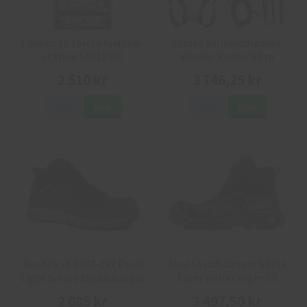
Cederroth första hjälpen-
Cresto Fallskyddspaket
station 51011030
Worker Roofer 15 m
2 510 kr
3 746,25 kr
Info
Köp
Info
Köp
Reebok IB 1037-1S3 Excel
Sievi Skyddskängor 52313
Light Safety Skyddskängor
Lazer Roller High+S3
2 085 kr
3 497,50 kr