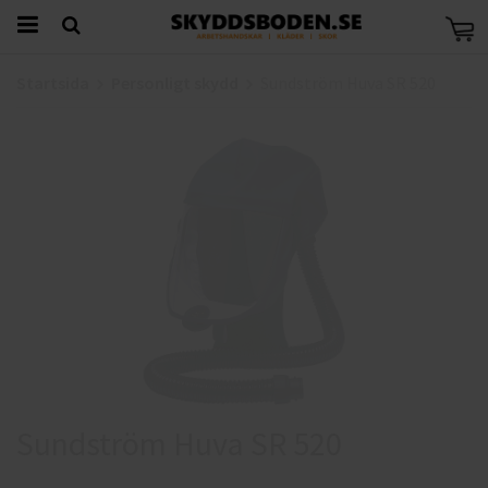
Startsida
Personligt skydd
Sundström Huva SR 520
Sundström Huva SR 520