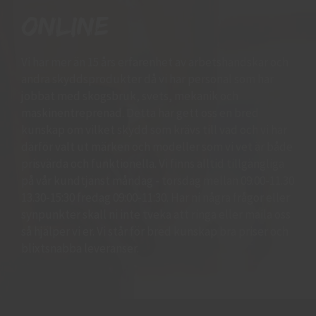
online
Vi har mer än 15 års erfarenhet av arbetshandskar och
andra skyddsprodukter då vi har personal som har
jobbat med skogsbruk, svets, mekanik och
maskinentreprenad. Detta har gett oss en bred
kunskap om vilket skydd som krävs till vad och vi har
därför valt ut märken och modeller som vi vet är både
prisvärda och funktionella. Vi finns alltid tillgängliga
på vår kundtjänst måndag - torsdag mellan 09:00-11.30
13.30-15:30 fredag 09:00-11:30. Har ni några frågor eller
synpunkter skall ni inte tveka att ringa eller maila oss
så hjälper vi er. Vi står för bred kunskap bra priser och
blixtsnabba leveranser.