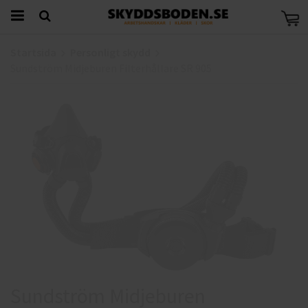
Startsida
Personligt skydd
Sundström Midjeburen Filterhållare SR 905
Sundström Midjeburen