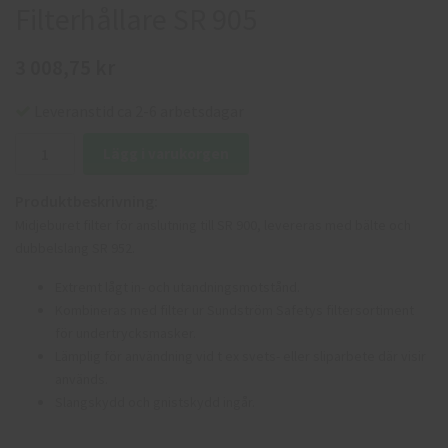
Filterhållare SR 905
3 008,75 kr
Leveranstid ca 2-6 arbetsdagar
Lägg i varukorgen
Produktbeskrivning:
Midjeburet filter för anslutning till SR 900, levereras med bälte och
dubbelslang SR 952.
Extremt lågt in- och utandningsmotstånd.
Kombineras med filter ur Sundström Safetys filtersortiment
för undertrycksmasker.
Lämplig för användning vid t ex svets- eller sliparbete där visir
används.
Slangskydd och gnistskydd ingår.