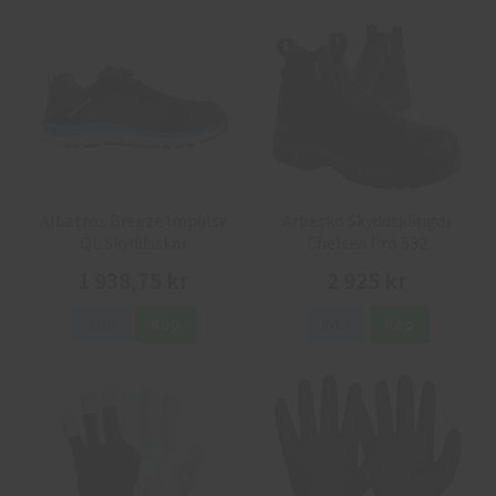
Albatros Breeze Impulse
Arbesko Skyddskängor
QL Skyddsskor
Chelsea Pro 532
1 938,75 kr
2 925 kr
Info
Köp
Info
Köp