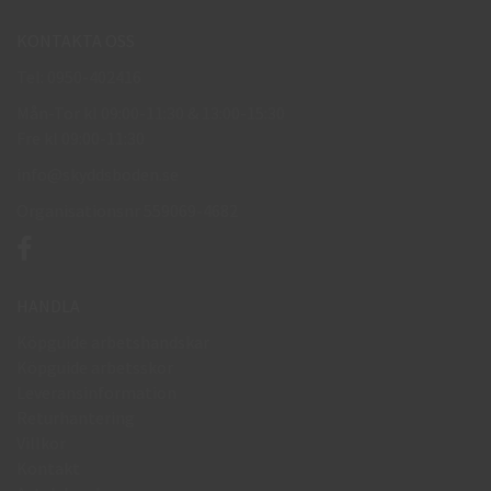
KONTAKTA OSS
Tel: 0950-402416
Mån-Tor kl 09:00-11:30 & 13:00-15:30
Fre kl 09:00-11:30
info@skyddsboden.se
Organisationsnr 559069-4682
HANDLA
Köpguide arbetshandskar
Köpguide arbetsskor
Leveransinformation
Returhantering
Villkor
Kontakt