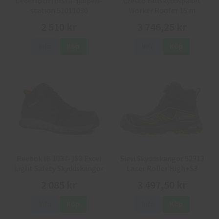
Cederroth första hjälpen-
Cresto Fallskyddspaket
station 51011030
Worker Roofer 15 m
2 510 kr
3 746,25 kr
Info
Köp
Info
Köp
Reebok IB 1037-1S3 Excel
Sievi Skyddskängor 52313
Light Safety Skyddskängor
Lazer Roller High+S3
2 085 kr
3 497,50 kr
Info
Köp
Info
Köp