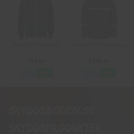
Projob 2116 Hoodjacka
Projob 7400 Softshelljacka
795 kr
1 065 kr
Info
Köp
Info
Köp
Skyddsboden.se
skyddsprodukter