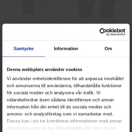
GlovesPro DEX 3 5628
Granberg 114.0756
Montagehandskar
40 kr
25 kr
Samtycke
Information
Om
Info
Köp
Info
Köp
Denna webbplats använder cookies
Vi använder enhetsidentifierare för att anpassa innehållet
och annonserna till användarna, tillhandahålla funktioner
Välkommen till skyddsboden.se
för sociala medier och analysera vår trafik. Vi
Jag handlar som
vidarebefordrar även sådana identifierare och annan
information från din enhet till de sociala medier och
annons- och analysföretag som vi samarbetar med.
Guide 43 Montagehandskar
Granberg 113.4290
Privat
Företag
Dessa kan i sin tur kombinera informationen med annan
Montagehandskar
information som du har tillhandahållit eller som de har