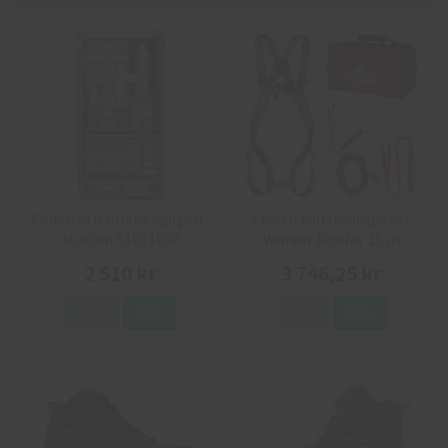
Cederroth första hjälpen-
Cresto Fallskyddspaket
station 51011030
Worker Roofer 15 m
2 510 kr
3 746,25 kr
Info
Köp
Info
Köp