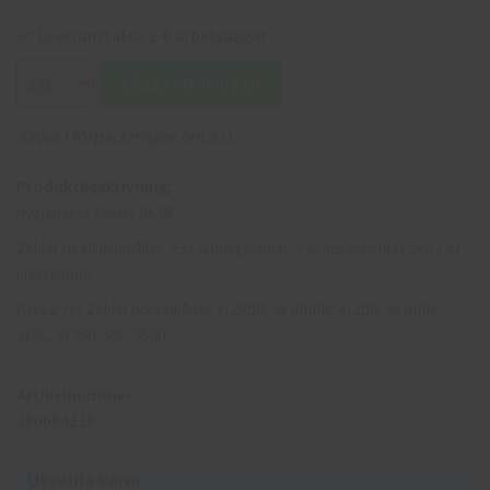
Leveranstid ca 2-6 arbetsdagar
Lägg i varukorgen
Säljes i förpackningar om 3 st.
Produktbeskrivning:
Hygiensats Zekler HK3B
Zekler HK3B innehåller: 2 st tätningsringar, 2 st absorbenter och 1 st
hjässkudde.
Passar för Zekler hörselkåpor 412RDB, 412RDBH, 412DB, 412DBH,
412S, 412SH, 550, 550H.
Artikelnummer:
380684118
Utvalda varor