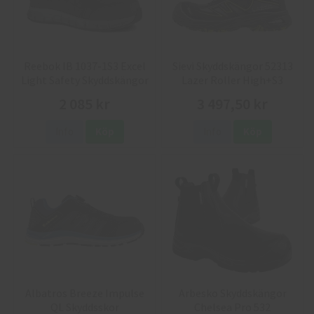
Reebok IB 1037-1S3 Excel
Sievi Skyddskängor 52313
Light Safety Skyddskängor
Lazer Roller High+S3
2 085 kr
3 497,50 kr
Info
Köp
Info
Köp
Albatros Breeze Impulse
Arbesko Skyddskängor
QL Skyddsskor
Chelsea Pro 532