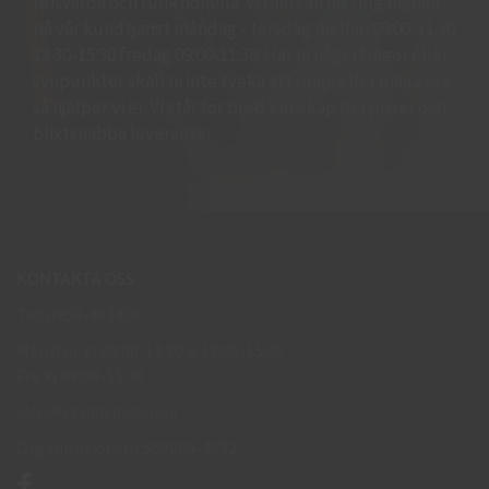
prisvärda och funktionella. Vi finns alltid tillgängliga
på vår kundtjänst måndag - torsdag mellan 09:00-11.30
13.30-15:30 fredag 09:00-11:30. Har ni några frågor eller
synpunkter skall ni inte tveka att ringa eller maila oss
så hjälper vi er. Vi står för bred kunskap bra priser och
blixtsnabba leveranser.
KONTAKTA OSS
Tel: 0950-402416
Mån-Tor kl 09:00-11:30 & 13:00-15:30
Fre kl 09:00-11:30
info@skyddsboden.se
Organisationsnr 559069-4682