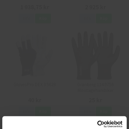
1 938,75 kr
2 925 kr
Info
Köp
Info
Köp
GlovesPro DEX 3 5628
Granberg 114.0756
Montagehandskar
40 kr
25 kr
Info
Köp
Info
Köp