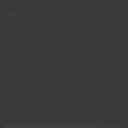
HANDLA
Köpguide arbetshandskar
Köpguide arbetsskor
Leveransinformation
Returhantering
Villkor
Kontakt
Avtalskund
Logga in
INFORMATION
Om oss
Nyheter
Nyhetsbrev
Länkar
Om cookies