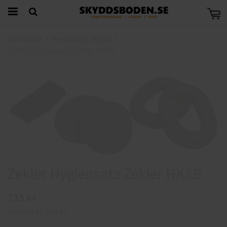
Startsida
Personligt skydd
Zekler Hygiensats Zekler HK3B
Zekler Hygiensats Zekler HK3B
735 kr
Pris per st:
245 kr