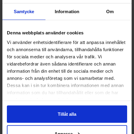
Samtycke
Information
Om
Denna webbplats använder cookies
Vi använder enhetsidentifierare för att anpassa innehållet
och annonserna till användarna, tillhandahålla funktioner
Välkommen till skyddsboden.se
Guide 43 Montagehandskar
Granberg 113.4290
Montagehandskar
för sociala medier och analysera vår trafik. Vi
Jag handlar som
vidarebefordrar även sådana identifierare och annan
86,25 kr
38,75 kr
information från din enhet till de sociala medier och
annons- och analysföretag som vi samarbetar med.
Info
Köp
Info
Köp
Privat
Företag
Dessa kan i sin tur kombinera informationen med annan
information som du har tillhandahållit eller som de har
samlat in när du har använt deras tjänster.
Tillåt alla
Anpassa