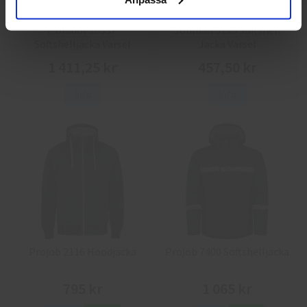
L.Brador 2033P
Jobman 5125 Softshell
Softshelljacka Varsel
Jacka Varsel
1 411,25 kr
457,50 kr
Info
Info
Projob 2116 Hoodjacka
Projob 7400 Softshelljacka
795 kr
1 065 kr