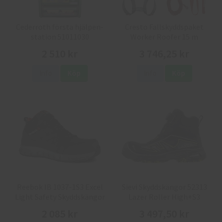
Cederroth första hjälpen-
Cresto Fallskyddspaket
station 51011030
Worker Roofer 15 m
2 510 kr
3 746,25 kr
Info
Köp
Info
Köp
Reebok IB 1037-1S3 Excel
Sievi Skyddskängor 52313
Light Safety Skyddskängor
Lazer Roller High+S3
2 085 kr
3 497,50 kr