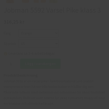
Jobman 5592 Varsel Pike klass 3
316,25 kr
Färg
Storlek
Leverans ca 2-6 arbetsdagar
Lägg i varukorgen
Produktbeskrivning:
Jobman 5592 är en varsel pike i funktionsmaterial som snabbt
transporterar bort fukten från huden huden och håller dig torr.
Påvärmda reflexer med mellanrum vid sidsömmen för ökad flexibilitet
och komfort. Reflexer över axlarna för ökad synbarhet. Knappslå med
tre knappar och ribbstickad krage.