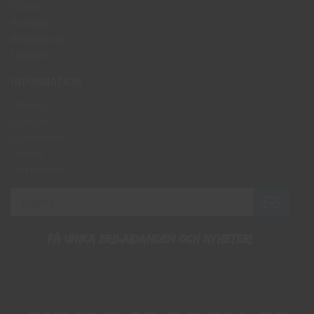
Villkor
Kontakt
Avtalskund
Logga in
INFORMATION
Om oss
Nyheter
Nyhetsbrev
Länkar
Om cookies
Få unika erbjudanden och nyheter!