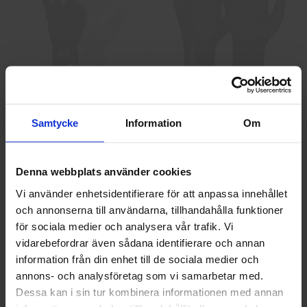
GlovesPro DEX 3 5628
Granberg 114.0756
Montagehandskar
40 kr
25 kr
Samtycke
Information
Om
Info
Köp
Info
Köp
Denna webbplats använder cookies
Vi använder enhetsidentifierare för att anpassa innehållet
och annonserna till användarna, tillhandahålla funktioner
Välkommen till skyddsboden.se
för sociala medier och analysera vår trafik. Vi
Jag handlar som
vidarebefordrar även sådana identifierare och annan
information från din enhet till de sociala medier och
annons- och analysföretag som vi samarbetar med.
Privat
Företag
Dessa kan i sin tur kombinera informationen med annan