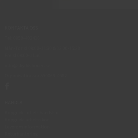
KONTAKTA OSS
Tel: 0950-402416
Mån-Tor kl 09:00-11:30 & 13:00-15:30
Fre kl 09:00-11:30
info@skyddsboden.se
Organisationsnr 559069-4682
HANDLA
Köpguide arbetshandskar
Köpguide arbetsskor
Leveransinformation
Returhantering