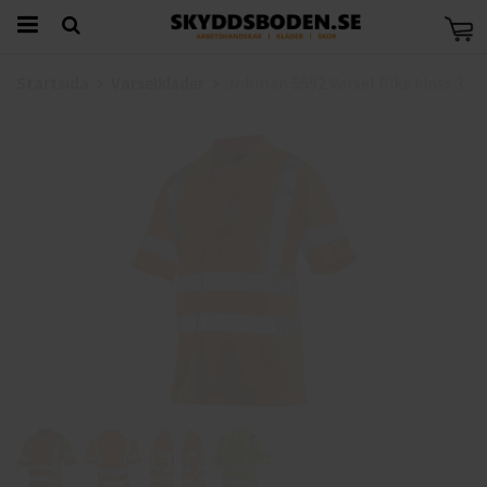
Startsida
Varselkläder
Jobman 5592 Varsel Pike klass 3