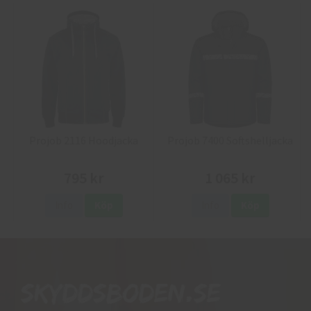
Projob 2116 Hoodjacka
Projob 7400 Softshelljacka
795 kr
1 065 kr
Info
Köp
Info
Köp
Skyddsboden.se