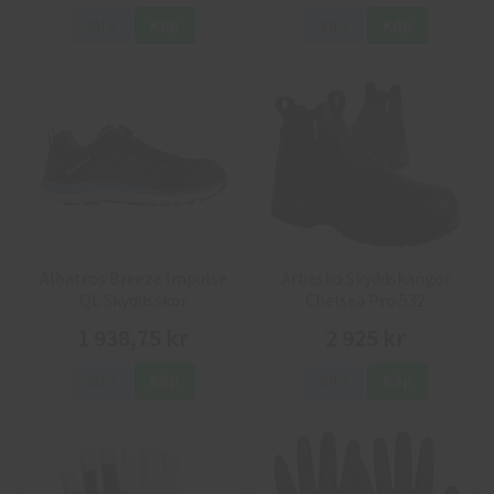
Info
Köp
Info
Köp
Albatros Breeze Impulse
Arbesko Skyddskängor
QL Skyddsskor
Chelsea Pro 532
1 938,75 kr
2 925 kr
Info
Köp
Info
Köp