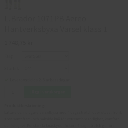
L.Brador 1071PB Aereo
Hantverksbyxa Varsel klass 1
1 748,75 kr
Färg
Storlek
Leveranstid ca 2-6 arbetsdagar
Lägg i varukorgen
Produktbeskrivning:
Lättare och luftigare varselbyxa med 4-vägsstretch över stuss, front,
gren samt fram- och baksida knä för extremt bra rörlighet, komfort
och luftighet. Förstärkta knäskyddsfickor i 4-vägsstretch ger bra