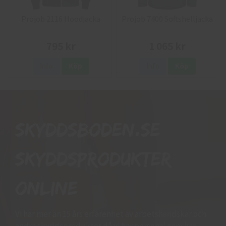
Projob 2116 Hoodjacka
Projob 7400 Softshelljacka
795 kr
1 065 kr
Info
Köp
Info
Köp
Skyddsboden.se
skyddsprodukter
online
Vi har mer än 15 års erfarenhet av arbetshandskar och
andra skyddsprodukter då vi har personal som har