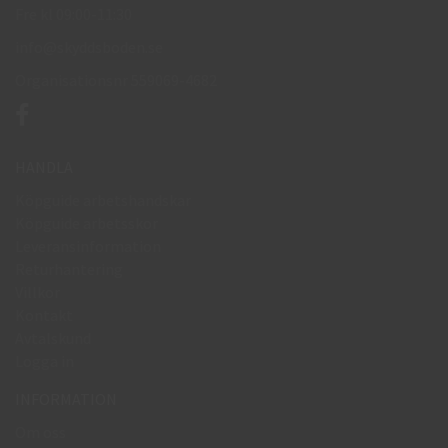
Fre kl 09:00-11:30
info@skyddsboden.se
Organisationsnr 559069-4682
HANDLA
Köpguide arbetshandskar
Köpguide arbetsskor
Leveransinformation
Returhantering
Villkor
Kontakt
Avtalskund
Logga in
INFORMATION
Om oss