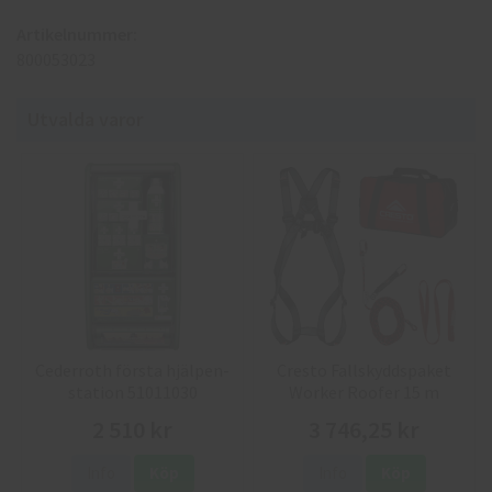
Artikelnummer:
800053023
Utvalda varor
Cederroth första hjälpen-
Cresto Fallskyddspaket
station 51011030
Worker Roofer 15 m
2 510 kr
3 746,25 kr
Info
Köp
Info
Köp