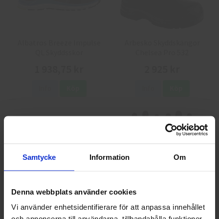
Albatros Breeze Impulse
Arbesko Skyddskängor
QL Skyddsskor
Chelsea Pro 532
1 938,75 kr
2 925 kr
Info
Köp
Info
Köp
Samtycke
Information
Om
Denna webbplats använder cookies
GlovesPro DEX 3 5628
Granberg 114.0756
Vi använder enhetsidentifierare för att anpassa innehållet
Montagehandskar
och annonserna till användarna, tillhandahålla funktioner