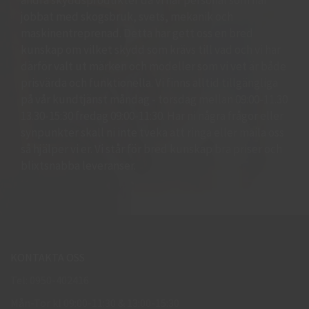
jobbat med skogsbruk, svets, mekanik och
maskinentreprenad. Detta har gett oss en bred
kunskap om vilket skydd som krävs till vad och vi har
därför valt ut märken och modeller som vi vet är både
prisvärda och funktionella. Vi finns alltid tillgängliga
på vår kundtjänst måndag - torsdag mellan 09:00-11.30
13.30-15:30 fredag 09:00-11:30. Har ni några frågor eller
synpunkter skall ni inte tveka att ringa eller maila oss
så hjälper vi er. Vi står för bred kunskap bra priser och
blixtsnabba leveranser.
KONTAKTA OSS
Tel: 0950-402416
Mån-Tor kl 09:00-11:30 & 13:00-15:30