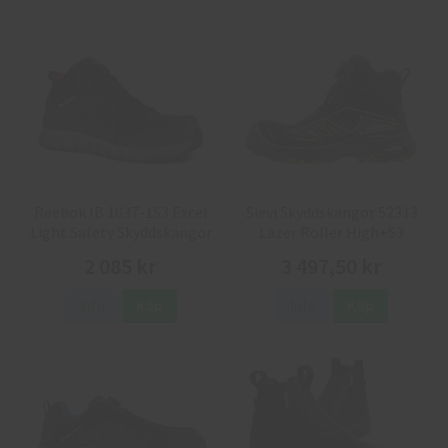
Reebok IB 1037-1S3 Excel
Sievi Skyddskängor 52313
Light Safety Skyddskängor
Lazer Roller High+S3
2 085 kr
3 497,50 kr
Info
Köp
Info
Köp