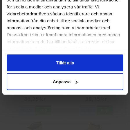
Välkommen till skyddsboden.se
40 kr
25 kr
för sociala medier och analysera vår trafik. Vi
Jag handlar som
vidarebefordrar även sådana identifierare och annan
Info
Köp
Info
Köp
information från din enhet till de sociala medier och
annons- och analysföretag som vi samarbetar med.
Privat
Företag
Dessa kan i sin tur kombinera informationen med annan
information som du har tillhandahållit eller som de har
samlat in när du har använt deras tjänster.
Tillåt alla
Anpassa
Guide 43 Montagehandskar
Granberg 113.4290
Montagehandskar
86,25 kr
38,75 kr
Info
Köp
Info
Köp