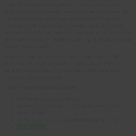
rörlighet och slitstyrka. Förböjda knän för bättre passform och
flexibilitet. Förstärkta hängfickor med större volym. Extra telefonficka
med dragkedja under höger hängficka. Stolpfickor bak med infälld
svart reflex. Infälld benficka samt tumstocksficka. Benfickan med
telefonficka försedd med magnetlås håller telefonen skyddad och på
plats. Knivhälla i resår för förenklad användning. Ventilerande material
på sida knä samt innanlår.
Fickor:
Två hängfickor och två framfickor. D-ring i höger fronthälla.
Stolpfickor bak. Knäskyddsficka i två höjder. Tumstocksficka.
Benficka med dragkedja och utvändig telefonficka försedd med
magnetlås. Extra bred hälla bak.
Tillbehör:
K
näskydd
,
Bälten & Hängslen
Certifiering
: EN ISO 20471, klass 1
Material:
63% Polyester, 34% Bomull, 3% Elastan. 275g/m2
Färg:
Gul/Svart
Storlek
: C44-C60, D84-D120 (Nedläggningsbar med 5 cm)
Storleksguide