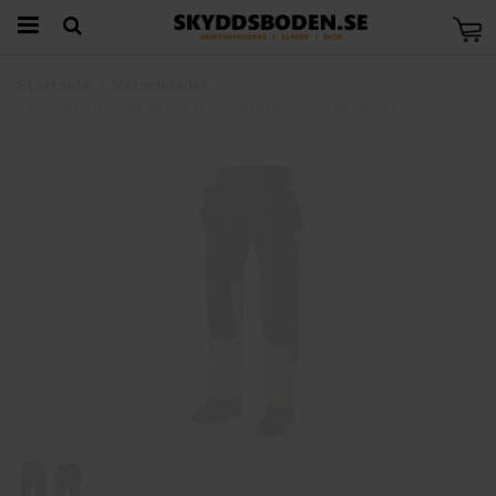
Startsida
Varselkläder
L.Brador 1071PB Aereo Hantverksbyxa Varsel klass 1