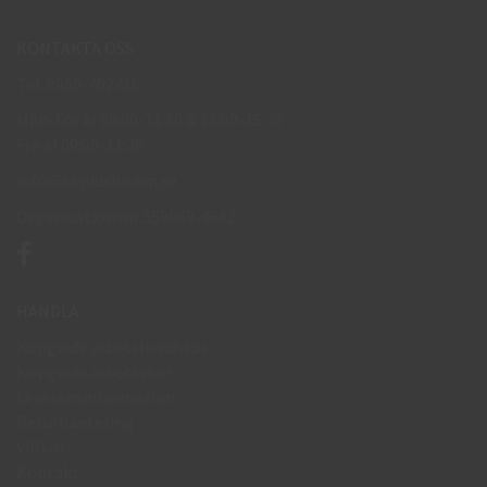
KONTAKTA OSS
Tel: 0950-402416
Mån-Tor kl 09:00-11:30 & 13:00-15:30
Fre kl 09:00-11:30
info@skyddsboden.se
Organisationsnr 559069-4682
HANDLA
Köpguide arbetshandskar
Köpguide arbetsskor
Leveransinformation
Returhantering
Villkor
Kontakt