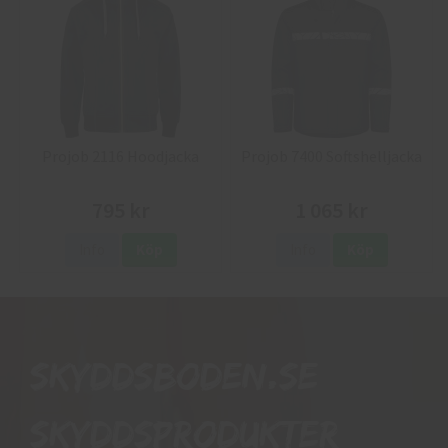
Projob 2116 Hoodjacka
Projob 7400 Softshelljacka
795 kr
1 065 kr
Info
Köp
Info
Köp
Skyddsboden.se
skyddsprodukter