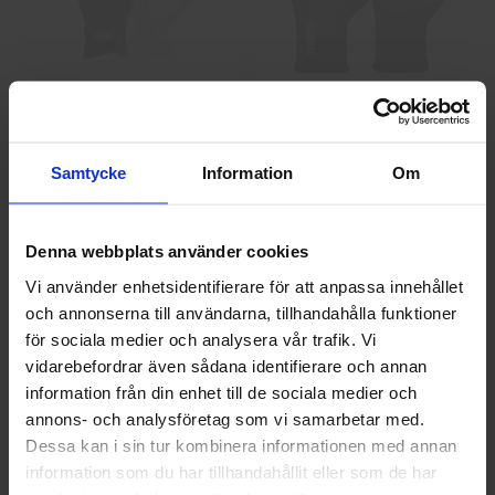
GlovesPro DEX 3 5628
Granberg 114.0756
Montagehandskar
40 kr
25 kr
Samtycke
Information
Om
Info
Köp
Info
Köp
Denna webbplats använder cookies
Vi använder enhetsidentifierare för att anpassa innehållet
och annonserna till användarna, tillhandahålla funktioner
Välkommen till skyddsboden.se
för sociala medier och analysera vår trafik. Vi
Jag handlar som
vidarebefordrar även sådana identifierare och annan
information från din enhet till de sociala medier och
annons- och analysföretag som vi samarbetar med.
Privat
Företag
Dessa kan i sin tur kombinera informationen med annan
Guide 43 Montagehandskar
Granberg 113.4290
Montagehandskar
information som du har tillhandahållit eller som de har