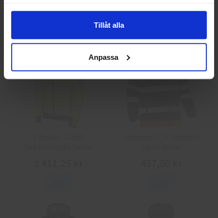
samlat in när du har använt deras tjänster.
86,25 kr
38,75 kr
Info
Köp
Info
Köp
Tillåt alla
Anpassa
L.Brador 2033P
Jobman 5125 Softshell
Softshelljacka Varsel
Jacka Varsel
1 411,25 kr
457,50 kr
Info
Info