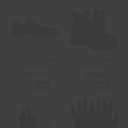
Albatros Breeze Impulse
Arbesko Skyddskängor
QL Skyddsskor
Chelsea Pro 532
1 938,75 kr
2 925 kr
Info
Köp
Info
Köp