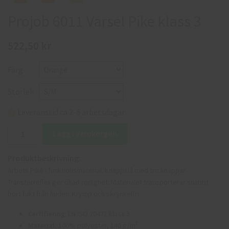
Projob 6011 Varsel Pike klass 3
522,50 kr
Färg
Storlek
Leveranstid ca 2-6 arbetsdagar
Lägg i varukorgen
Produktbeskrivning:
Arbets Piké i funktionsmaterial. Knappslå med tre knappar.
Transferreﬂex ger ökad rörlighet. Materialet transporterar snabbt
bort fukt från huden. Krymp och skrynkelfri.
Certifiering
: EN ISO 20471 klass 3
2
Material:
100% polyester, 140 g/m