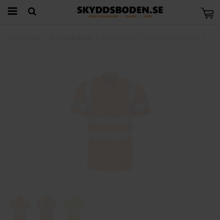
Startsida
Varselkläder
Projob 6011 Varsel Pike klass 3