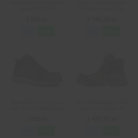
Cederroth första hjälpen-
Cresto Fallskyddspaket
station 51011030
Worker Roofer 15 m
2 510 kr
3 746,25 kr
Info
Köp
Info
Köp
Reebok IB 1037-1S3 Excel
Sievi Skyddskängor 52313
Light Safety Skyddskängor
Lazer Roller High+S3
2 085 kr
3 497,50 kr
Info
Köp
Info
Köp