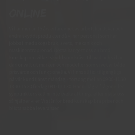
online
Vi har mer än 15 års erfarenhet av arbetshandskar och
andra skyddsprodukter då vi har personal som har
jobbat med skogsbruk, svets, mekanik och
maskinentreprenad. Detta har gett oss en bred
kunskap om vilket skydd som krävs till vad och vi har
därför valt ut märken och modeller som vi vet är både
prisvärda och funktionella. Vi finns alltid tillgängliga
på vår kundtjänst måndag - torsdag mellan 09:00-11.30
13.30-15:30 fredag 09:00-11:30. Har ni några frågor eller
synpunkter skall ni inte tveka att ringa eller maila oss
så hjälper vi er. Vi står för bred kunskap bra priser och
blixtsnabba leveranser.