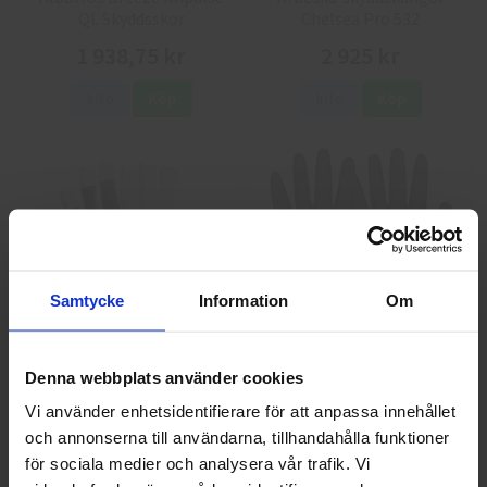
QL Skyddsskor
Chelsea Pro 532
1 938,75 kr
2 925 kr
Info
Köp
Info
Köp
Samtycke
Information
Om
GlovesPro DEX 3 5628
Granberg 114.0756
Montagehandskar
Denna webbplats använder cookies
40 kr
25 kr
Vi använder enhetsidentifierare för att anpassa innehållet
och annonserna till användarna, tillhandahålla funktioner
Välkommen till skyddsboden.se
Info
Köp
Info
Köp
för sociala medier och analysera vår trafik. Vi
Jag handlar som