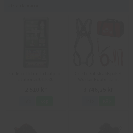
Utvalda varor
Cederroth första hjälpen-
Cresto Fallskyddspaket
station 51011030
Worker Roofer 15 m
2 510 kr
3 746,25 kr
Info
Köp
Info
Köp