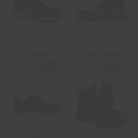
Reebok IB 1037-1S3 Excel
Sievi Skyddskängor 52313
Light Safety Skyddskängor
Lazer Roller High+S3
2 085 kr
3 497,50 kr
Info
Köp
Info
Köp
Albatros Breeze Impulse
Arbesko Skyddskängor