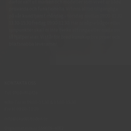
därför valt ut märken och modeller som vi vet är både
prisvärda och funktionella. Vi finns alltid tillgängliga
på vår kundtjänst måndag - torsdag mellan 09:00-11.30
13.30-15:30 fredag 09:00-11:30. Har ni några frågor eller
synpunkter skall ni inte tveka att ringa eller maila oss
så hjälper vi er. Vi står för bred kunskap bra priser och
blixtsnabba leveranser.
KONTAKTA OSS
Tel: 0950-402416
Mån-Tor kl 09:00-11:30 & 13:00-15:30
Fre kl 09:00-11:30
info@skyddsboden.se
Organisationsnr 559069-4682