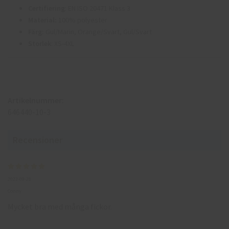
Certifiering
: EN ISO 20471 Klass 3
Material:
100% polyester
Färg:
Gul/Marin, Orange/Svart, Gul/Svart
Storlek
: XS-4XL
Artikelnummer:
646440-10-3
Recensioner
2023-09-28
Conny
Mycket bra med många fickor.