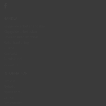
HANDLA
Köpguide arbetshandskar
Köpguide arbetsskor
Leveransinformation
Returhantering
Villkor
Kontakt
Avtalskund
Logga in
INFORMATION
Om oss
Nyheter
Nyhetsbrev
Länkar
Om cookies