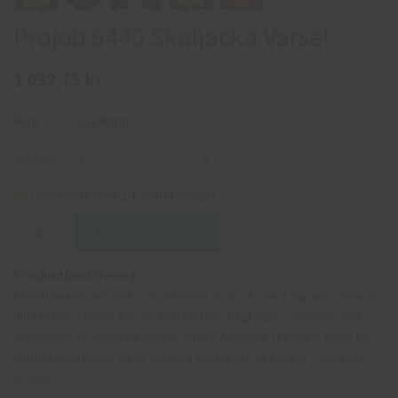
Projob 6440 Skaljacka Varsel
1 033,75 kr
Färg
Storlek
Leveranstid ca 2-6 arbetsdagar
Lägg i varukorgen
Produktbeskrivning:
Projob 6440 är en vind- och vattentät skaljacka med tejpade sömmar,
dubbla bröstfickor, två med vattentäta dragkedjor. Sidﬁckor med
dragkedjor. En D-ring på vänster bröst. Avtagbar reglerbar huva. Tre
rymliga innerﬁckor, varav två med dragkedja. Reglerbar i midja och
ärmslut.