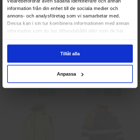
vidarebefordrar även sådana identifierare och annan
information från din enhet till de sociala medier och
annons- och analysföretag som vi samarbetar med.
Privat
Företag
Dessa kan i sin tur kombinera informationen med annan
information som du har tillhandahållit eller som de har
samlat in när du har använt deras tjänster.
Tillåt alla
Guide 43 Montagehandskar
Granberg 113.4290
Montagehandskar
Anpassa
86,25 kr
38,75 kr
Info
Köp
Info
Köp