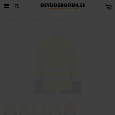
Startsida
Varselkläder
Projob 6440 Skaljacka Varsel