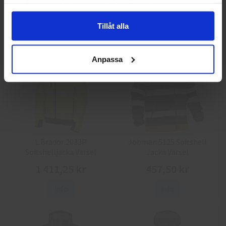
samlat in när du har använt deras tjänster.
86,25 kr
38,75 kr
Info
Köp
Info
Köp
Tillåt alla
Anpassa
L.Brador 2033P
Jobman 5125 Softshell
Softshelljacka Varsel
Jacka Varsel
1 411,25 kr
457,50 kr
Info
Info