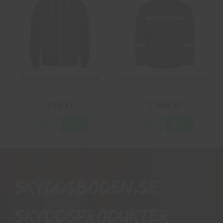
Projob 2116 Hoodjacka
Projob 7400 Softshelljacka
795 kr
1 065 kr
Info
Köp
Info
Köp
Skyddsboden.se
skyddsprodukter