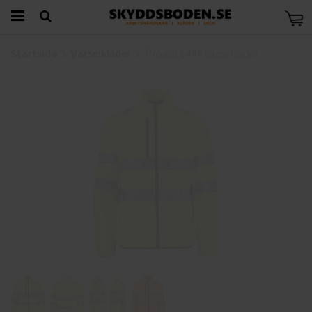
Startsida
Varselkläder
Projob 6444 Varseljacka