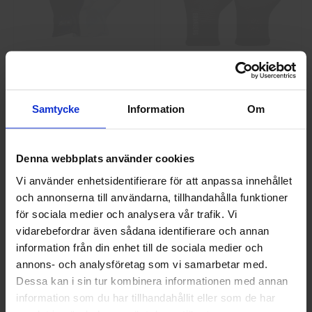
GlovesPro DEX 3 5628
Granberg 114.0756
Montagehandskar
40 kr
25 kr
Samtycke
Information
Om
Info
Köp
Info
Köp
Denna webbplats använder cookies
Vi använder enhetsidentifierare för att anpassa innehållet
och annonserna till användarna, tillhandahålla funktioner
Välkommen till skyddsboden.se
för sociala medier och analysera vår trafik. Vi
Jag handlar som
vidarebefordrar även sådana identifierare och annan
information från din enhet till de sociala medier och
annons- och analysföretag som vi samarbetar med.
Privat
Företag
Dessa kan i sin tur kombinera informationen med annan
Guide 43 Montagehandskar
Granberg 113.4290
Montagehandskar
information som du har tillhandahållit eller som de har