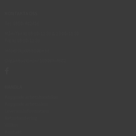
KONTAKTA OSS
Tel: 0950-402416
Mån-Tor kl 09:00-11:30 & 13:00-15:30
Fre kl 09:00-11:30
info@skyddsboden.se
Organisationsnr 559069-4682
HANDLA
Köpguide arbetshandskar
Köpguide arbetsskor
Leveransinformation
Returhantering
Villkor
Kontakt