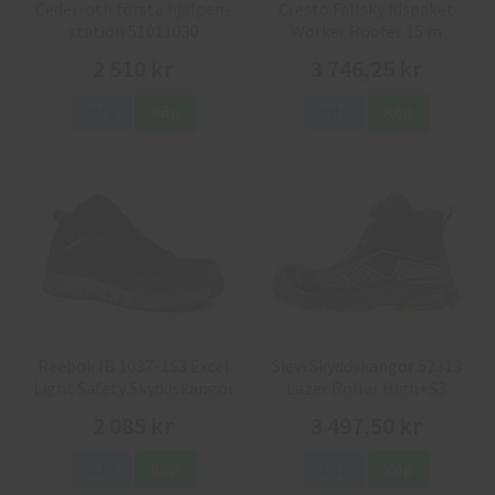
Cederroth första hjälpen-
Cresto Fallskyddspaket
station 51011030
Worker Roofer 15 m
2 510 kr
3 746,25 kr
Info
Köp
Info
Köp
Reebok IB 1037-1S3 Excel
Sievi Skyddskängor 52313
Light Safety Skyddskängor
Lazer Roller High+S3
2 085 kr
3 497,50 kr
Info
Köp
Info
Köp