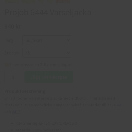
Projob 6444 Varseljacka
940 kr
Färg
Storlek
Leveranstid ca 2-6 arbetsdagar
Lägg i varukorgen
Produktbeskrivning:
En lätt fodrad varsel arbetsjacka med sidfickor. Innerficka med
dragkedja, även mobilficka. Fungerar också som foder till jacka
4411
och
6417
.
Certifiering
: EN ISO 20471 KLASS 3
Material:
100% polyester