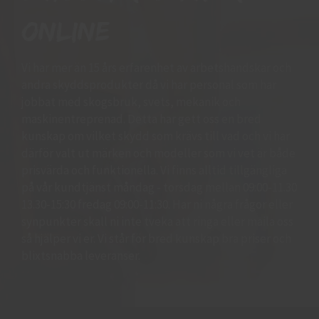
online
Vi har mer än 15 års erfarenhet av arbetshandskar och
andra skyddsprodukter då vi har personal som har
jobbat med skogsbruk, svets, mekanik och
maskinentreprenad. Detta har gett oss en bred
kunskap om vilket skydd som krävs till vad och vi har
därför valt ut märken och modeller som vi vet är både
prisvärda och funktionella. Vi finns alltid tillgängliga
på vår kundtjänst måndag - torsdag mellan 09:00-11.30
13.30-15:30 fredag 09:00-11:30. Har ni några frågor eller
synpunkter skall ni inte tveka att ringa eller maila oss
så hjälper vi er. Vi står för bred kunskap bra priser och
blixtsnabba leveranser.