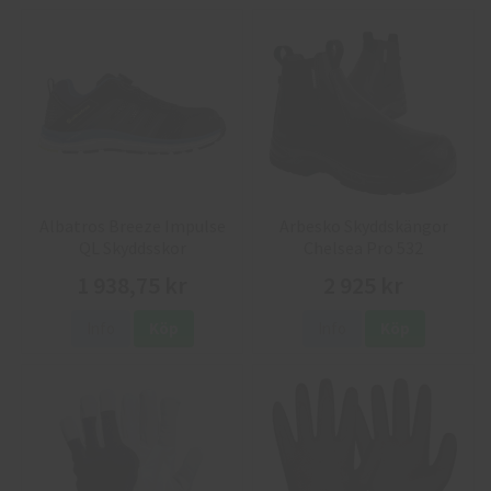
Albatros Breeze Impulse
Arbesko Skyddskängor
QL Skyddsskor
Chelsea Pro 532
1 938,75 kr
2 925 kr
Info
Köp
Info
Köp