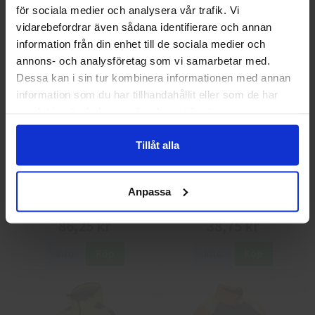
för sociala medier och analysera vår trafik. Vi
Jag handlar som
Info
Köp
Info
Köp
vidarebefordrar även sådana identifierare och annan
information från din enhet till de sociala medier och
annons- och analysföretag som vi samarbetar med.
Privat
Företag
Dessa kan i sin tur kombinera informationen med annan
information som du har tillhandahållit eller som de har
samlat in när du har använt deras tjänster.
Tillåt alla
Guide 43 Montagehandskar
Granberg 113.4290
Anpassa
Montagehandskar
86,25 kr
38,75 kr
Info
Köp
Info
Köp