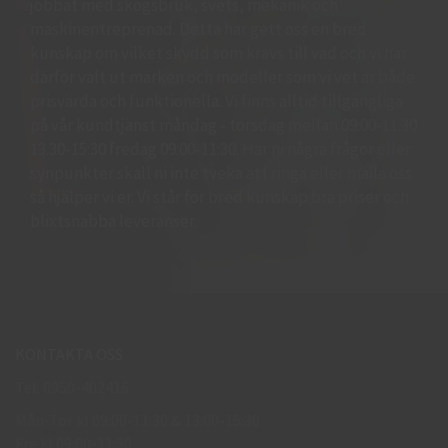
jobbat med skogsbruk, svets, mekanik och
maskinentreprenad. Detta har gett oss en bred
kunskap om vilket skydd som krävs till vad och vi har
därför valt ut märken och modeller som vi vet är både
prisvärda och funktionella. Vi finns alltid tillgängliga
på vår kundtjänst måndag - torsdag mellan 09:00-11.30
13.30-15:30 fredag 09:00-11:30. Har ni några frågor eller
synpunkter skall ni inte tveka att ringa eller maila oss
så hjälper vi er. Vi står för bred kunskap bra priser och
blixtsnabba leveranser.
KONTAKTA OSS
Tel: 0950-402416
Mån-Tor kl 09:00-11:30 & 13:00-15:30
Fre kl 09:00-11:30