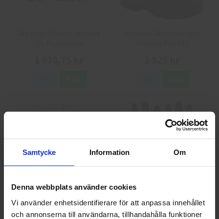
Albatros Breeze Impulse
Arbesko Skyddskängor
QL Skyddsskor
Chelsea Pro 532
1 938,75 kr
2 925 kr
Info
Köp
Info
Köp
Samtycke
Information
Om
Denna webbplats använder cookies
GlovesPro DEX 3 5628
Granberg 114.0756
Montagehandskar
Vi använder enhetsidentifierare för att anpassa innehållet
och annonserna till användarna, tillhandahålla funktioner
Välkommen till skyddsboden.se
40 kr
25 kr