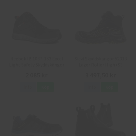
Reebok IB 1037-1S3 Excel
Sievi Skyddskängor 52313
Light Safety Skyddskängor
Lazer Roller High+S3
2 085 kr
3 497,50 kr
Info
Köp
Info
Köp