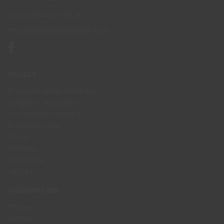
info@skyddsboden.se
Organisationsnr 559069-4682
HANDLA
Köpguide arbetshandskar
Köpguide arbetsskor
Leveransinformation
Returhantering
Villkor
Kontakt
Avtalskund
Logga in
INFORMATION
Om oss
Nyheter