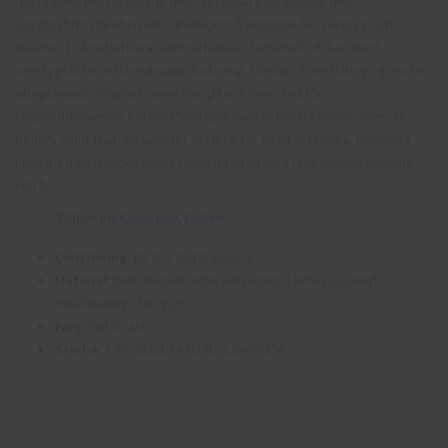
bästa komfort. Utrustade med avtagbara hängﬁckor med
Cordura®förstärkt insida, . Benﬁckor framtagna för verktyg och
telefon. Två reglerbara hammarhankar. Tumstocksﬁckan med
verktygsﬁcka och knivknapp. En D-ring. Cordura®stretchtyg i gren för
obegränsad rörlighet, även bak på och över knä för
knäskyddsﬁxering.Cordura®detaljer med reﬂex på bakre delen av
benen, samt fram på vänster ﬁcklock för ökad slitstyrka. Förböjda
knän med knäskyddsﬁckor i Kevlar reglerbara i två höjder, öppning
inifrån.
Tillbehör:
Knäskydd
,
Bälten
Certifiering
: EN ISO 20471 klass 1
Material:
60% bomull, 40% polyester. 100% polyamid
förstärkning, 360 g/m2
Färg:
Gul/Svart
Storlek
: C42-C62, D84-D120, C146-C156