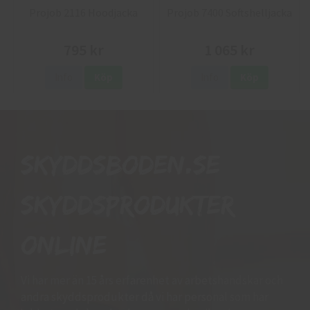
Projob 2116 Hoodjacka
Projob 7400 Softshelljacka
795 kr
1 065 kr
Info
Köp
Info
Köp
Skyddsboden.se
skyddsprodukter
online
Vi har mer än 15 års erfarenhet av arbetshandskar och
andra skyddsprodukter då vi har personal som har