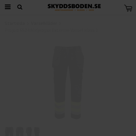
Startsida
Varselkläder
Projob 6524 Midjebyxa Extreme Varsel klass 1