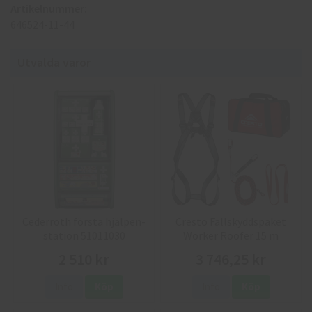
Artikelnummer:
646524-11-44
Utvalda varor
Cederroth första hjälpen-
Cresto Fallskyddspaket
station 51011030
Worker Roofer 15 m
2 510 kr
3 746,25 kr
Info
Köp
Info
Köp