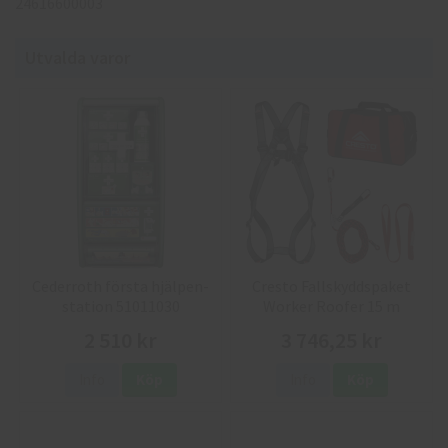
24616600003
Utvalda varor
Cederroth första hjälpen-
Cresto Fallskyddspaket
station 51011030
Worker Roofer 15 m
2 510 kr
3 746,25 kr
Info
Köp
Info
Köp