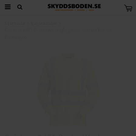
Startsida
Varselkläder
Snickers 2461 ProtecWork Långärmad varsel T-shirt
Flamskydd