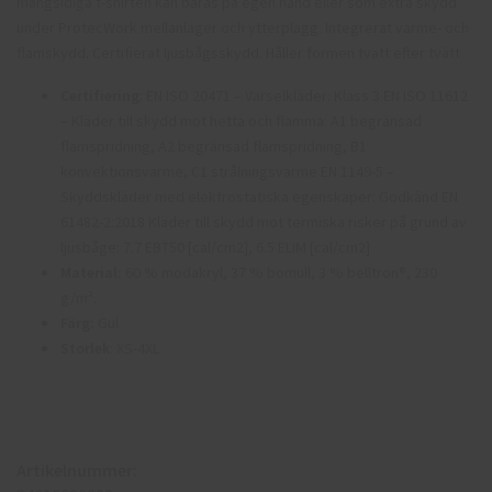
mångsidiga t-shirten kan bäras på egen hand eller som extra skydd
under ProtecWork mellanlager och ytterplagg. Integrerat värme- och
flamskydd. Certifierat ljusbågsskydd. Håller formen tvätt efter tvätt
Certifiering
: EN ISO 20471 – Varselkläder: Klass 3 EN ISO 11612
– Kläder till skydd mot hetta och flamma: A1 begränsad
flamspridning, A2 begränsad flamspridning, B1
konvektionsvärme, C1 strålningsvärme EN 1149-5 –
Skyddskläder med elektrostatiska egenskaper: Godkänd EN
61482-2:2018 Kläder till skydd mot termiska risker på grund av
ljusbåge: 7.7 EBT50 [cal/cm2], 6.5 ELIM [cal/cm2]
Material:
60 % modakryl, 37 % bomull, 3 % belltron®, 230
g/m².
Färg:
Gul
Storlek
: XS-4XL
Artikelnummer: