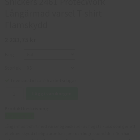
Snickers 2461 ProtecWork
Långärmad varsel T-shirt
Flamskydd
2 233,75 kr
Färg
Storlek
Leveranstid ca 2-6 arbetsdagar
Lägg i varukorgen
Produktbeskrivning:
Storleksguide
Långärmad t-shirt med varselegenskaper av högsta klass som ger ett
effektivt skydd i farliga arbetsmiljöer och högriskområden. Den här