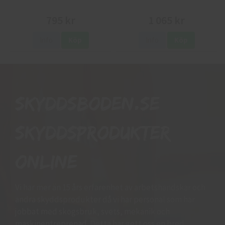
795 kr
1 065 kr
Info
Köp
Info
Köp
Skyddsboden.se
skyddsprodukter
online
Vi har mer än 15 års erfarenhet av arbetshandskar och
andra skyddsprodukter då vi har personal som har
jobbat med skogsbruk, svets, mekanik och
maskinentreprenad. Detta har gett oss en bred