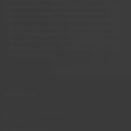
kunskap om vilket skydd som krävs till vad och vi har
därför valt ut märken och modeller som vi vet är både
prisvärda och funktionella. Vi finns alltid tillgängliga
på vår kundtjänst måndag - torsdag mellan 09:00-11.30
13.30-15:30 fredag 09:00-11:30. Har ni några frågor eller
synpunkter skall ni inte tveka att ringa eller maila oss
så hjälper vi er. Vi står för bred kunskap bra priser och
blixtsnabba leveranser.
KONTAKTA OSS
Tel: 0950-402416
Mån-Tor kl 09:00-11:30 & 13:00-15:30
Fre kl 09:00-11:30
info@skyddsboden.se