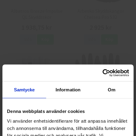
Albatros Breeze Impulse
Arbesko Skyddskängor
QL Skyddsskor
Chelsea Pro 532
1 938,75 kr
2 925 kr
Info
Köp
Info
Köp
Samtycke
Information
Om
GlovesPro DEX 3 5628
Granberg 114.0756
Denna webbplats använder cookies
Montagehandskar
Vi använder enhetsidentifierare för att anpassa innehållet
40 kr
25 kr
och annonserna till användarna, tillhandahålla funktioner
Välkommen till skyddsboden.se
för sociala medier och analysera vår trafik. Vi