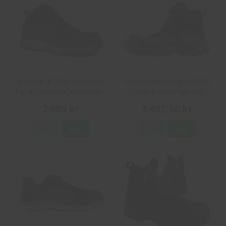
Reebok IB 1037-1S3 Excel
Sievi Skyddskängor 52313
Light Safety Skyddskängor
Lazer Roller High+S3
2 085 kr
3 497,50 kr
Info
Köp
Info
Köp