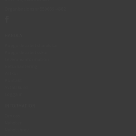
Organisationsnr 559069-4682
HANDLA
Köpguide arbetshandskar
Köpguide arbetsskor
Leveransinformation
Returhantering
Villkor
Kontakt
Avtalskund
Logga in
INFORMATION
Om oss
Nyheter
Nyhetsbrev