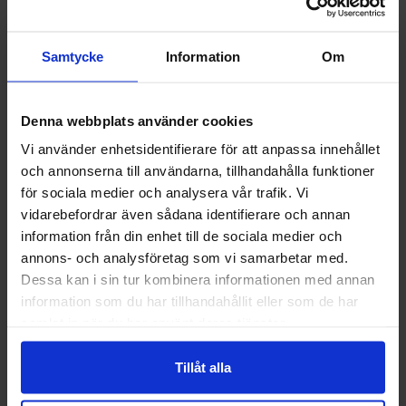
Albatros Breeze Impulse
Arbesko Skyddskängor
QL Skyddsskor
Chelsea Pro 532
Samtycke
Information
Om
1 938,75 kr
2 925 kr
Info
Köp
Info
Köp
Denna webbplats använder cookies
Vi använder enhetsidentifierare för att anpassa innehållet
och annonserna till användarna, tillhandahålla funktioner
Välkommen till skyddsboden.se
för sociala medier och analysera vår trafik. Vi
Jag handlar som
vidarebefordrar även sådana identifierare och annan
information från din enhet till de sociala medier och
annons- och analysföretag som vi samarbetar med.
Privat
Företag
Dessa kan i sin tur kombinera informationen med annan
information som du har tillhandahållit eller som de har
GlovesPro DEX 3 5628
Granberg 114.0756
samlat in när du har använt deras tjänster.
Montagehandskar
40 kr
25 kr
Tillåt alla
Info
Köp
Info
Köp