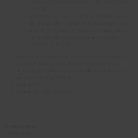
EN 13034 – Skyddskläder för kemikalier i vätskeform:
TYP PB (6)
IEC 61482-1-2 – Kläder till skydd mot termiska risker på
grund av ljusbåge – Testmetod: boxtest: Klass 1 (4KA)
IEC 61482-1-1 – Kläder till skydd mot termiska risker på
grund av ljusbåge, testmetod Open arc: 12 ATPV
[cal/cm2] , 81 HAF [%]
Material:
49 % modakryl FR, 42 % bomull, 5 % aramid, 3 %
polyamid, 1 % antistatisk, 300 g/m² Förstärkning: 39 %
modakryl, 28 % CORDURA®, 17 % bomull, 15 % aramid, 1 %
antistatiskt material, 270 g/m²
Färg:
Marin/Gul
Storlek
: 44-64, 88-128, 144-164
Artikelnummer:
63639566044