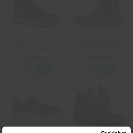
Reebok IB 1037-1S3 Excel
Sievi Skyddskängor 52313
Light Safety Skyddskängor
Lazer Roller High+S3
2 085 kr
3 497,50 kr
Info
Köp
Info
Köp