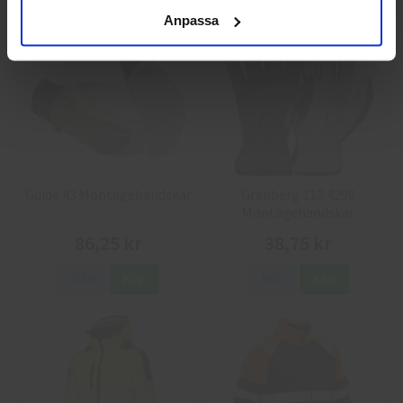
Anpassa
Guide 43 Montagehandskar
Granberg 113.4290
Montagehandskar
86,25 kr
38,75 kr
Info
Köp
Info
Köp