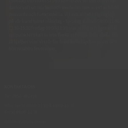
kunskap om vilket skydd som krävs till vad och vi har
därför valt ut märken och modeller som vi vet är både
prisvärda och funktionella. Vi finns alltid tillgängliga
på vår kundtjänst måndag - torsdag mellan 09:00-11.30
13.30-15:30 fredag 09:00-11:30. Har ni några frågor eller
synpunkter skall ni inte tveka att ringa eller maila oss
så hjälper vi er. Vi står för bred kunskap bra priser och
blixtsnabba leveranser.
KONTAKTA OSS
Tel: 0950-402416
Mån-Tor kl 09:00-11:30 & 13:00-15:30
Fre kl 09:00-11:30
info@skyddsboden.se