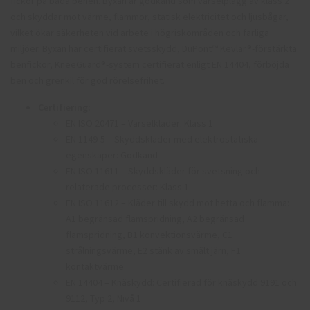
fickor på båda benen. Byxan är godkänd som varselplagg av klass 2
och skyddar mot värme, flammor, statisk elektricitet och ljusbågar,
vilket ökar säkerheten vid arbete i högriskområden och farliga
miljöer. Byxan har certifierat svetsskydd, DuPont™ Kevlar®-förstärkta
benfickor, KneeGuard®-system certifierat enligt EN 14404, förböjda
ben och grenkil för god rörelsefrihet.
Certifiering:
EN ISO 20471 – Varselkläder: Klass 1
EN 1149-5 – Skyddskläder med elektrostatiska
egenskaper: Godkänd
EN ISO 11611 – Skyddskläder för svetsning och
relaterade processer: Klass 1
EN ISO 11612 – Kläder till skydd mot hetta och flamma:
A1 begränsad flamspridning, A2 begränsad
flamspridning, B1 konvektionsvärme, C1
strålningsvärme, E2 stänk av smält järn, F1
kontaktvärme
EN 14404 – Knäskydd: Certifierad för knäskydd 9191 och
9112, Typ 2, Nivå 1