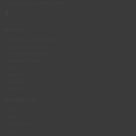
Organisationsnr 559069-4682
HANDLA
Köpguide arbetshandskar
Köpguide arbetsskor
Leveransinformation
Returhantering
Villkor
Kontakt
Avtalskund
Logga in
INFORMATION
Om oss
Nyheter
Nyhetsbrev
Länkar