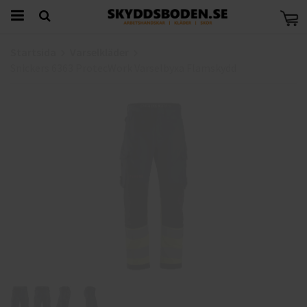
Startsida
Varselkläder
Snickers 6363 ProtecWork Varselbyxa Flamskydd