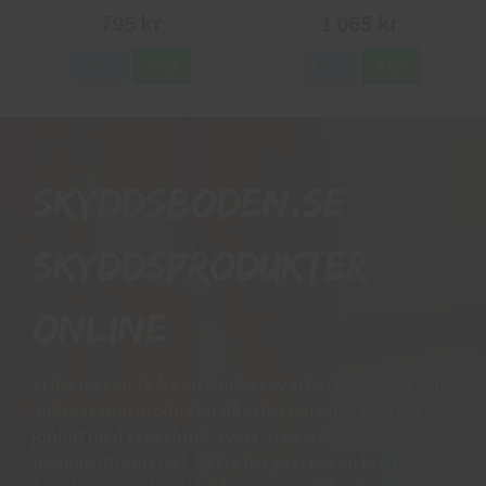
795 kr
1 065 kr
Info
Köp
Info
Köp
Skyddsboden.se
skyddsprodukter
online
Vi har mer än 15 års erfarenhet av arbetshandskar och
andra skyddsprodukter då vi har personal som har
jobbat med skogsbruk, svets, mekanik och
maskinentreprenad. Detta har gett oss en bred