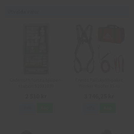
Utvalda varor
Cederroth första hjälpen-
Cresto Fallskyddspaket
station 51011030
Worker Roofer 15 m
2 510 kr
3 746,25 kr
Info
Köp
Info
Köp