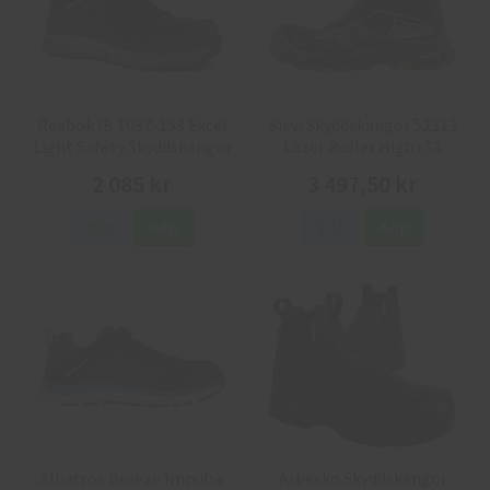
Reebok IB 1037-1S3 Excel
Sievi Skyddskängor 52313
Light Safety Skyddskängor
Lazer Roller High+S3
2 085 kr
3 497,50 kr
Info
Köp
Info
Köp
Albatros Breeze Impulse
Arbesko Skyddskängor