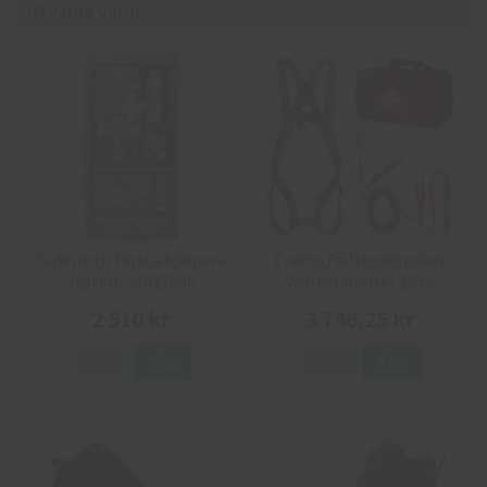
Utvalda varor
Cederroth första hjälpen-
Cresto Fallskyddspaket
station 51011030
Worker Roofer 15 m
2 510 kr
3 746,25 kr
Info
Köp
Info
Köp