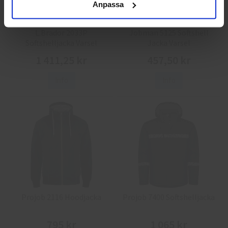
Anpassa
L.Brador 2033P
Jobman 5125 Softshell
Softshelljacka Varsel
Jacka Varsel
1 411,25 kr
457,50 kr
Info
Info
Projob 2116 Hoodjacka
Projob 7400 Softshelljacka
795 kr
1 065 kr