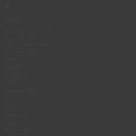
HANDLA
Köpguide arbetshandskar
Köpguide arbetsskor
Leveransinformation
Returhantering
Villkor
Kontakt
Avtalskund
Logga in
INFORMATION
Om oss
Nyheter
Nyhetsbrev
Länkar
Om cookies