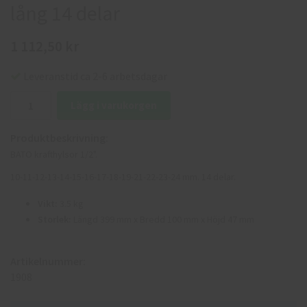
lång 14 delar
1 112,50 kr
Leveranstid ca 2-6 arbetsdagar
Lägg i varukorgen
Produktbeskrivning:
BATO krafthylsor 1/2".
10-11-12-13-14-15-16-17-18-19-21-22-23-24 mm. 14 delar.
Vikt:
3.5 kg
Storlek:
Längd 399 mm x Bredd 100 mm x Höjd 47 mm
Artikelnummer:
1908