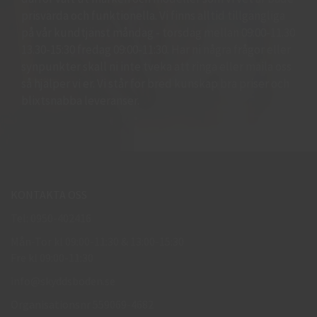
prisvärda och funktionella. Vi finns alltid tillgängliga
på vår kundtjänst måndag - torsdag mellan 09:00-11.30
13.30-15:30 fredag 09:00-11:30. Har ni några frågor eller
synpunkter skall ni inte tveka att ringa eller maila oss
så hjälper vi er. Vi står för bred kunskap bra priser och
blixtsnabba leveranser.
KONTAKTA OSS
Tel: 0950-402416
Mån-Tor kl 09:00-11:30 & 13:00-15:30
Fre kl 09:00-11:30
info@skyddsboden.se
Organisationsnr 559069-4682