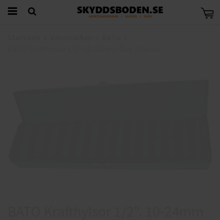
Startsida
Varumärken
BaTo
BATO Krafthylsor 1/2". 10-24mm lång 14 delar
BATO Krafthylsor 1/2". 10-24mm