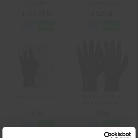
QL Skyddsskor
Chelsea Pro 532
1 938,75 kr
2 925 kr
Info
Köp
Info
Köp
GlovesPro DEX 3 5628
Granberg 114.0756
Montagehandskar
40 kr
25 kr
Info
Köp
Info
Köp