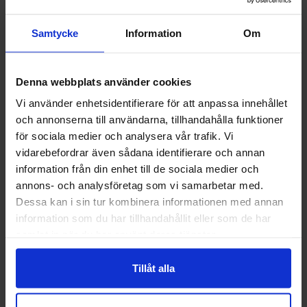
Samtycke
Information
Om
Denna webbplats använder cookies
Vi använder enhetsidentifierare för att anpassa innehållet
och annonserna till användarna, tillhandahålla funktioner
Välkommen till skyddsboden.se
Guide 43 Montagehandskar
Granberg 113.4290
för sociala medier och analysera vår trafik. Vi
Montagehandskar
Jag handlar som
vidarebefordrar även sådana identifierare och annan
86,25 kr
38,75 kr
information från din enhet till de sociala medier och
annons- och analysföretag som vi samarbetar med.
Info
Köp
Info
Köp
Privat
Företag
Dessa kan i sin tur kombinera informationen med annan
information som du har tillhandahållit eller som de har
samlat in när du har använt deras tjänster.
Tillåt alla