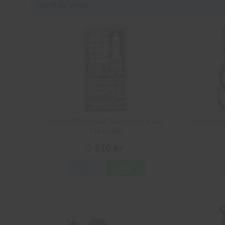
Utvalda varor
Cederroth första hjälpen-station
Cresto F
51011030
2 510 kr
Info
Köp