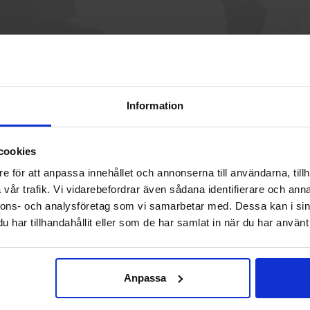
Skyddskängor Chelsea Pro 532
GlovesPro DEX 3 562
Information
2 925 kr
40 kr
Välkommen till skyddsboden.se
Info
Köp
Info
Köp
cookies
Jag handlar som
e för att anpassa innehållet och annonserna till användarna, tillh
vår trafik. Vi vidarebefordrar även sådana identifierare och anna
nnons- och analysföretag som vi samarbetar med. Dessa kan i sin
Privat
Företag
har tillhandahållit eller som de har samlat in när du har använt 
Anpassa