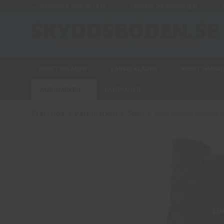
Kundtjänst 0950-40 24 16
Leverans 2-6 arbetsdagar
E
ARBETSKLÄDER
VARSELKLÄDER
ARBETSHAND
VARUMÄRKEN
KAMPANJER
Startsida
Varumärken
Sievi
Sievi Skyddskängor 