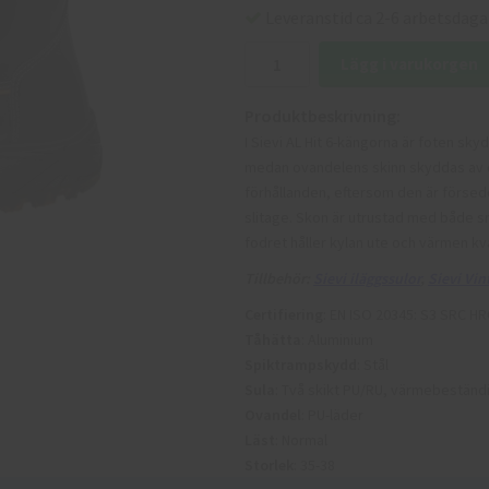
Leveranstid ca 2-6 arbetsdaga
Lägg i varukorgen
Produktbeskrivning:
I Sievi AL Hit 6-kängorna är foten sk
medan ovandelens skinn skyddas av e
förhållanden, eftersom den är försed
slitage. Skon är utrustad med både s
fodret håller kylan ute och värmen kvar
Tillbehör:
Sievi iläggssulor
,
Sievi Vi
Certifiering
: EN ISO 20345: S3 SRC HR
Tåhätta
: Aluminium
Spiktrampskydd
: Stål
Sula
: Två skikt PU/RU, värmebeständ
Ovandel
: PU-läder
Läst
: Normal
Storlek
: 35-38