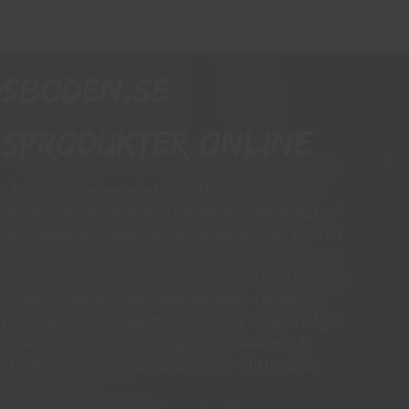
dsboden.se
sprodukter online
15 års erfarenhet av arbetshandskar och andra
er då vi har personal som har jobbat med skogsbruk,
k och maskinentreprenad. Detta har gett oss en bred
ket skydd som krävs till vad och vi har därför valt ut
deller som vi vet är både prisvärda och funktionella.
d tillgängliga på vår kundtjänst måndag - torsdag
.30 13.30-15:30 fredag 09:00-11:30. Har ni några frågor
r skall ni inte tveka att ringa eller maila oss så
 Vi står för bred kunskap bra priser och blixtsnabba