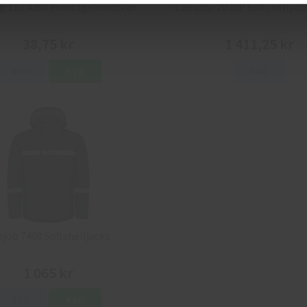
g 113.4290 Montagehandskar
L.Brador 2033P Softshelljack
38,75 kr
1 411,25 kr
Info
Köp
Info
ojob 7400 Softshelljacka
1 065 kr
Info
Köp