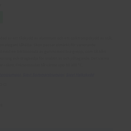
r
yddad av ett tåskydd av aluminium och ett spiktrampskydd av stål,
n elegant tåhätta. Skon passar utmärkt för varierande
d med en friktionssula av gummi med bra grepp, som tål hårt
nörning och dragkedja för snabbt av och påtagande. Det varma
 i skon. Friktionssulan tål värme upp till 300 °C.
nterstrumpor
,
Sievi Sommarstrumpor
,
Sievi Halkskydd
O CI
ig