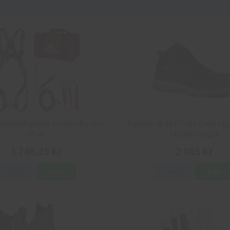
allskyddspaket Worker Roofer
Reebok IB 1037-1S3 Excel Lig
15 m
Skyddskängor
3 746,25 kr
2 085 kr
Info
Köp
Info
Köp