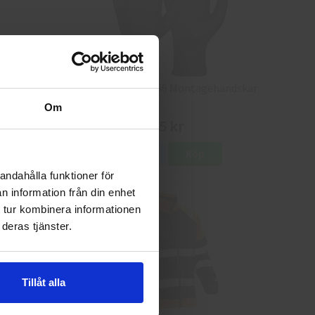
8
Granberg 114.0756 Montagehandskar
Om
25 kr
Info
Köp
andahålla funktioner för
n information från din enhet
 tur kombinera informationen
deras tjänster.
Tillåt alla