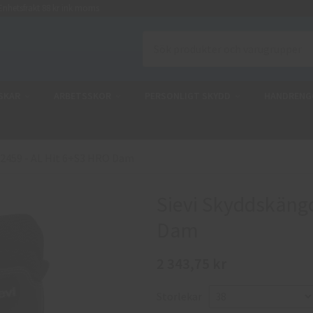
nhetsfrakt 88 kr ink moms
SKAR
ARBETSSKOR
PERSONLIGT SKYDD
HANDRENG
52459 - AL Hit 6+S3 HRO Dam
Sievi Skyddskängo
Dam
2 343,75 kr
Storlekar