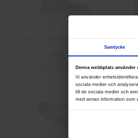
Albatros Breeze Impulse QL Skyddsskor
Arbesko 
Samtycke
1 938,75 kr
Info
Köp
Denna webbplats använder 
Vi använder enhetsidentifierar
sociala medier och analysera 
till de sociala medier och a
med annan information som du 