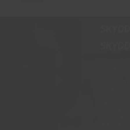
Skyd
skydd
Vi har mer än 
skyddsprodukt
svets, mekani
kunskap om vil
märken och mo
Vi finns allti
mellan 09:00-11
eller synpunkte
hjälper vi er.
leveranser.