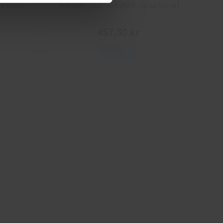
a Varsel
Jobman 5125 Softshell Jacka Varsel
457,50 kr
Info