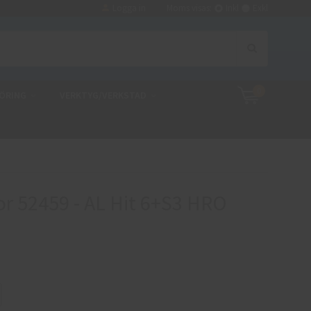
Logga in
Moms visas:
Inkl
Exkl
0
ÖRING
VERKTYG/VERKSTAD
r 52459 - AL Hit 6+S3 HRO