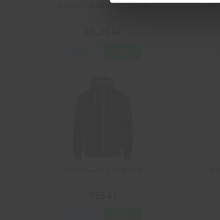
Guide 43 Montagehandskar
Granber
86,25 kr
Info
Köp
Projob 2116 Hoodjacka
Pr
795 kr
Info
Köp