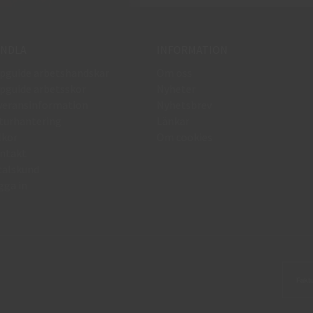
NDLA
INFORMATION
pguide arbetshandskar
Om oss
pguide arbetsskor
Nyheter
veransinformation
Nyhetsbrev
turhantering
Länkar
lkor
Om cookies
ntakt
talskund
gga in