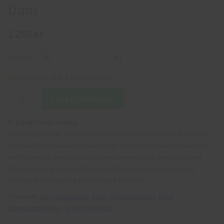
Dam
1 260 kr
Storlek
Leverans ca 2-6 arbetsdagar
Lägg i varukorgen
Produktbeskrivning:
Sievi Targa Dam är en lätt skyddssandal med tåskydd av aluminium
och kardborreknäppning. Ovandel av slitsarkt PU-belagt skinn med
ventilationshål. Den elastiska sulan dämpar stötar som riktas mot
fötter och rygg, vilket hjälper dig att orka bättre. Den formade,
hellånga lösa filtsulan ger ytterligare komfort.
Tillbehör:
Sievi iläggssulor
,
Sievi Vinterstrumpor
,
Sievi
Sommarstrumpor
,
Sievi Halkskydd