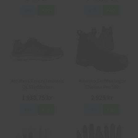
Info
Köp
Info
Köp
Albatros Breeze Impulse
Arbesko Skyddskängor
QL Skyddsskor
Chelsea Pro 532
1 938,75 kr
2 925 kr
Info
Köp
Info
Köp