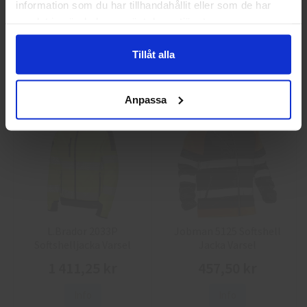
information som du har tillhandahållit eller som de har
Guide 43 Montagehandskar
Granberg 113.4290
samlat in när du har använt deras tjänster.
Montagehandskar
86,25 kr
38,75 kr
Tillåt alla
Info
Köp
Info
Köp
Anpassa
L.Brador 2033P
Jobman 5125 Softshell
Softshelljacka Varsel
Jacka Varsel
1 411,25 kr
457,50 kr
Info
Info