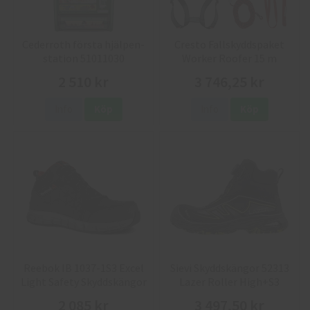
Cederroth första hjälpen-
Cresto Fallskyddspaket
station 51011030
Worker Roofer 15 m
2 510 kr
3 746,25 kr
Info
Köp
Info
Köp
Reebok IB 1037-1S3 Excel
Sievi Skyddskängor 52313
Light Safety Skyddskängor
Lazer Roller High+S3
2 085 kr
3 497,50 kr