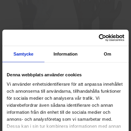
GlovesPro DEX 3 5628
Granberg 114.0756
Montagehandskar
Samtycke
Information
Om
40 kr
25 kr
Info
Köp
Info
Köp
Denna webbplats använder cookies
Vi använder enhetsidentifierare för att anpassa innehållet
och annonserna till användarna, tillhandahålla funktioner
Välkommen till skyddsboden.se
för sociala medier och analysera vår trafik. Vi
Jag handlar som
vidarebefordrar även sådana identifierare och annan
information från din enhet till de sociala medier och
annons- och analysföretag som vi samarbetar med.
Privat
Företag
Dessa kan i sin tur kombinera informationen med annan