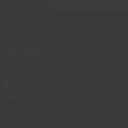
KONTAKTA OSS
Tel: 0950-402416
Mån-Tor kl 09:00-11:30 & 13:00-15:30
Fre kl 09:00-11:30
info@skyddsboden.se
Organisationsnr 559069-4682
HANDLA
Köpguide arbetshandskar
Köpguide arbetsskor
Leveransinformation
Returhantering