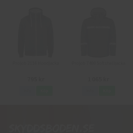
Projob 2116 Hoodjacka
Projob 7400 Softshelljacka
795 kr
1 065 kr
Info
Köp
Info
Köp
Skyddsboden.se