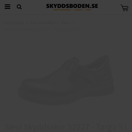
Startsida
Varumärken
Sievi
Sievi Skyddsskor 52227 - Targa S1 Dam
Sievi Skyddsskor 52227 - Targa S1