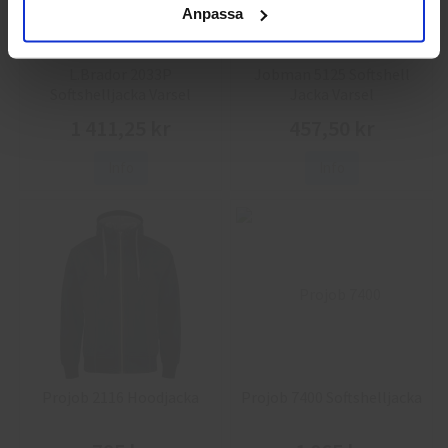
Anpassa
L.Brador 2033P
Jobman 5125 Softshell
Softshelljacka Varsel
Jacka Varsel
1 411,25 kr
457,50 kr
Info
Info
Projob 2116 Hoodjacka
Projob 7400 Softshelljacka