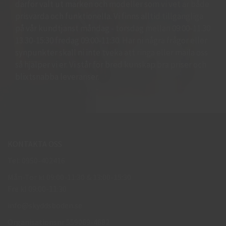
därför valt ut märken och modeller som vi vet är både
prisvärda och funktionella. Vi finns alltid tillgängliga
på vår kundtjänst måndag - torsdag mellan 09:00-11.30
13.30-15:30 fredag 09:00-11:30. Har ni några frågor eller
synpunkter skall ni inte tveka att ringa eller maila oss
så hjälper vi er. Vi står för bred kunskap bra priser och
blixtsnabba leveranser.
KONTAKTA OSS
Tel: 0950-402416
Mån-Tor kl 09:00-11:30 & 13:00-15:30
Fre kl 09:00-11:30
info@skyddsboden.se
Organisationsnr 559069-4682