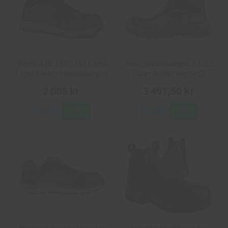
Reebok IB 1037-1S3 Excel
Sievi Skyddskängor 52313
Light Safety Skyddskängor
Lazer Roller High+S3
2 085 kr
3 497,50 kr
Info
Köp
Info
Köp
Albatros Breeze Impulse
Arbesko Skyddskängor