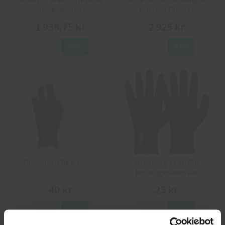
QL Skyddsskor
Chelsea Pro 532
1 938,75 kr
2 925 kr
Info
Köp
Info
Köp
GlovesPro DEX 3 5628
Granberg 114.0756
Montagehandskar
40 kr
25 kr
Info
Köp
Info
Köp