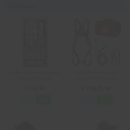
Utvalda varor
Cederroth första hjälpen-
Cresto Fallskyddspaket
station 51011030
Worker Roofer 15 m
2 510 kr
3 746,25 kr
Info
Köp
Info
Köp