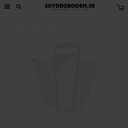
Startsida
Verktyg/Verkstad
BATO Blocknyckelsats 8-19mm. 12 delar
BATO Blocknyckelsats 8-19mm.