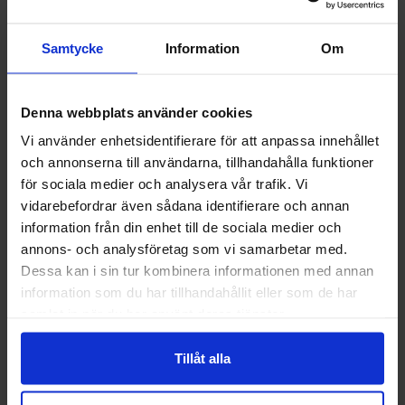
Samtycke
Information
Om
Denna webbplats använder cookies
Vi använder enhetsidentifierare för att anpassa innehållet
och annonserna till användarna, tillhandahålla funktioner
Välkommen till skyddsboden.se
Guide 43 Montagehandskar
Granberg 113.4290
för sociala medier och analysera vår trafik. Vi
Jag handlar som
Montagehandskar
vidarebefordrar även sådana identifierare och annan
86,25 kr
38,75 kr
information från din enhet till de sociala medier och
annons- och analysföretag som vi samarbetar med.
Privat
Företag
Info
Köp
Info
Köp
Dessa kan i sin tur kombinera informationen med annan
information som du har tillhandahållit eller som de har
samlat in när du har använt deras tjänster.
Tillåt alla