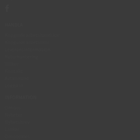
HANDLA
Köpguide arbetshandskar
Köpguide arbetsskor
Leveransinformation
Returhantering
Villkor
Kontakt
Avtalskund
Logga in
INFORMATION
Om oss
Nyheter
Nyhetsbrev
Länkar
Om cookies