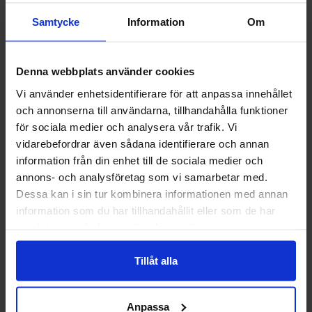
Samtycke
Information
Om
Denna webbplats använder cookies
Vi använder enhetsidentifierare för att anpassa innehållet
Guide 43 Montagehandskar
Granberg 113.4290
och annonserna till användarna, tillhandahålla funktioner
Välkommen till skyddsboden.se
Montagehandskar
för sociala medier och analysera vår trafik. Vi
Jag handlar som
86,25 kr
38,75 kr
vidarebefordrar även sådana identifierare och annan
information från din enhet till de sociala medier och
Info
Köp
Info
Köp
annons- och analysföretag som vi samarbetar med.
Privat
Företag
Dessa kan i sin tur kombinera informationen med annan
information som du har tillhandahållit eller som de har
samlat in när du har använt deras tjänster.
Tillåt alla
Anpassa