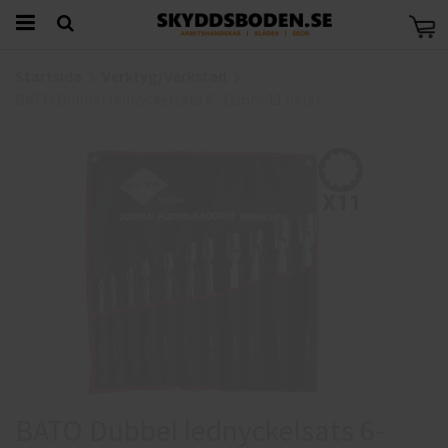
Startsida
Verktyg/Verkstad
BATO Dubbel lednyckelsats 6-32mm 11 delar
BATO Dubbel lednyckelsats 6-