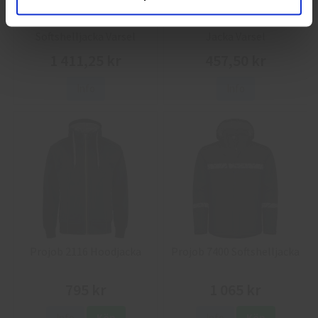
L.Brador 2033P
Jobman 5125 Softshell
Softshelljacka Varsel
Jacka Varsel
1 411,25 kr
457,50 kr
Info
Info
Projob 2116 Hoodjacka
Projob 7400 Softshelljacka
795 kr
1 065 kr
Info
Köp
Info
Köp