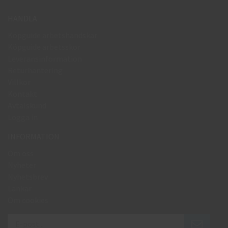
HANDLA
Köpguide arbetshandskar
Köpguide arbetsskor
Leveransinformation
Returhantering
Villkor
Kontakt
Avtalskund
Logga in
INFORMATION
Om oss
Nyheter
Nyhetsbrev
Länkar
Om cookies