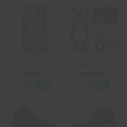
Cederroth första hjälpen-
Cresto Fallskyddspaket
station 51011030
Worker Roofer 15 m
2 510 kr
3 746,25 kr
Info
Köp
Info
Köp