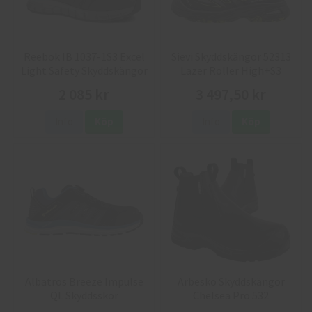
Reebok IB 1037-1S3 Excel
Sievi Skyddskängor 52313
Light Safety Skyddskängor
Lazer Roller High+S3
2 085 kr
3 497,50 kr
Info
Köp
Info
Köp
Albatros Breeze Impulse
Arbesko Skyddskängor
QL Skyddsskor
Chelsea Pro 532