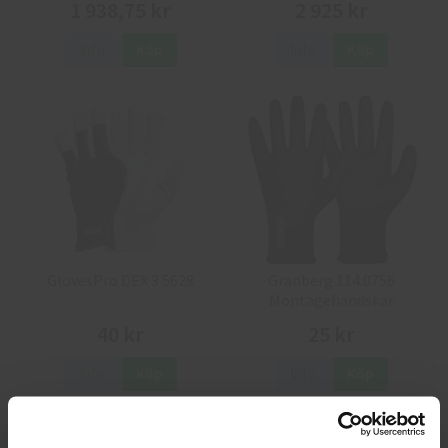
1 938,75 kr
2 925 kr
Info
Köp
Info
Köp
GlovesPro DEX 3 5628
Granberg 114.0756
Montagehandskar
40 kr
25 kr
Info
Köp
Info
Köp