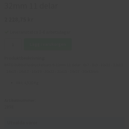
32mm 11 delar
2 228,75 kr
Leveranstid ca 2-6 arbetsdagar
Lägg i varukorgen
Produktbeskrivning:
BATO Dubbel lednyckelsats 6-32mm 11 delar . 6x7 - 8x9 - 10x11 - 12x13
- 14x15 - 16x17 - 18x19 - 20x22 - 21x23 - 24x27 - 30x32mm
Vikt: 4,520 Kg
Artikelnummer:
2898
Utvalda varor