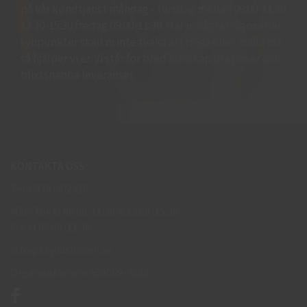
på vår kundtjänst måndag - torsdag mellan 09:00-11.30
13.30-15:30 fredag 09:00-11:30. Har ni några frågor eller
synpunkter skall ni inte tveka att ringa eller maila oss
så hjälper vi er. Vi står för bred kunskap bra priser och
blixtsnabba leveranser.
KONTAKTA OSS
Tel: 0950-402416
Mån-Tor kl 09:00-11:30 & 13:00-15:30
Fre kl 09:00-11:30
info@skyddsboden.se
Organisationsnr 559069-4682