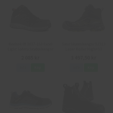
Reebok IB 1037-1S3 Excel
Sievi Skyddskängor 52313
Light Safety Skyddskängor
Lazer Roller High+S3
2 085 kr
3 497,50 kr
Info
Köp
Info
Köp