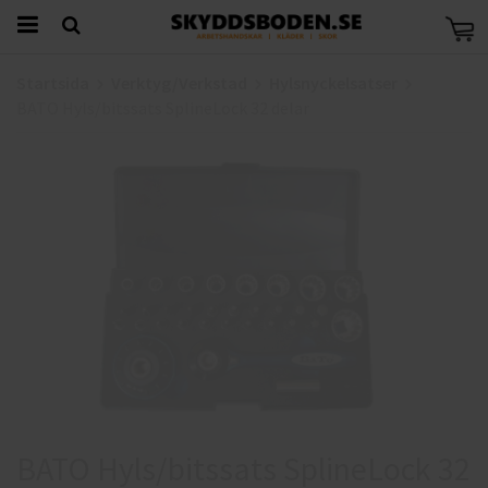
Startsida
Verktyg/Verkstad
Hylsnyckelsatser
BATO Hyls/bitssats SplineLock 32 delar
BATO Hyls/bitssats SplineLock 32