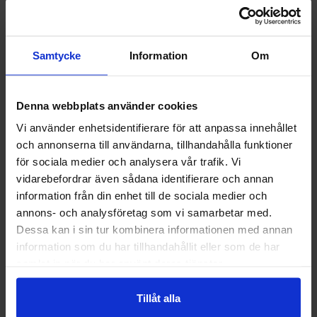
Info
Köp
Info
Köp
Samtycke
Information
Om
Denna webbplats använder cookies
Vi använder enhetsidentifierare för att anpassa innehållet
och annonserna till användarna, tillhandahålla funktioner
Välkommen till skyddsboden.se
för sociala medier och analysera vår trafik. Vi
Jag handlar som
Guide 43 Montagehandskar
Granberg 113.4290
vidarebefordrar även sådana identifierare och annan
Montagehandskar
information från din enhet till de sociala medier och
86,25 kr
38,75 kr
annons- och analysföretag som vi samarbetar med.
Privat
Företag
Dessa kan i sin tur kombinera informationen med annan
Info
Köp
Info
Köp
information som du har tillhandahållit eller som de har
samlat in när du har använt deras tjänster.
Tillåt alla