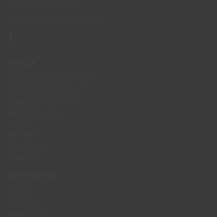
info@skyddsboden.se
Organisationsnr 559069-4682
HANDLA
Köpguide arbetshandskar
Köpguide arbetsskor
Leveransinformation
Returhantering
Villkor
Kontakt
Avtalskund
Logga in
INFORMATION
Om oss
Nyheter
Nyhetsbrev