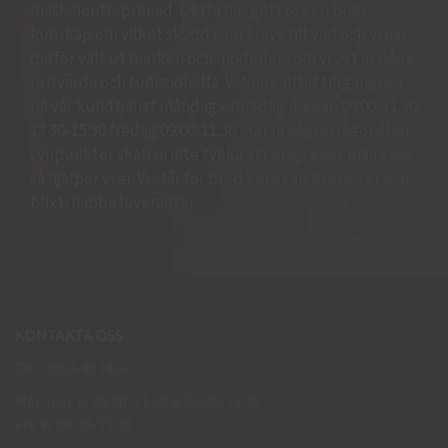
maskinentreprenad. Detta har gett oss en bred
kunskap om vilket skydd som krävs till vad och vi har
därför valt ut märken och modeller som vi vet är både
prisvärda och funktionella. Vi finns alltid tillgängliga
på vår kundtjänst måndag - torsdag mellan 09:00-11.30
13.30-15:30 fredag 09:00-11:30. Har ni några frågor eller
synpunkter skall ni inte tveka att ringa eller maila oss
så hjälper vi er. Vi står för bred kunskap bra priser och
blixtsnabba leveranser.
KONTAKTA OSS
Tel: 0950-402416
Mån-Tor kl 09:00-11:30 & 13:00-15:30
Fre kl 09:00-11:30