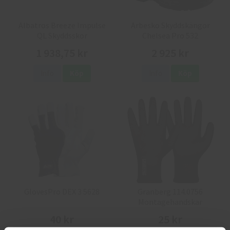
Albatros Breeze Impulse
Arbesko Skyddskängor
QL Skyddsskor
Chelsea Pro 532
1 938,75 kr
2 925 kr
Info
Köp
Info
Köp
GlovesPro DEX 3 5628
Granberg 114.0756
Montagehandskar
40 kr
25 kr