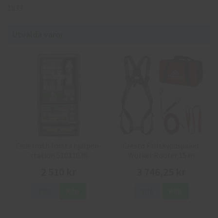
1833
Utvalda varor
Cederroth första hjälpen-
Cresto Fallskyddspaket
station 51011030
Worker Roofer 15 m
2 510 kr
3 746,25 kr
Info
Köp
Info
Köp