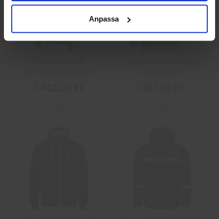
Anpassa
L.Brador 2033P
Jobman 5125 Softshell
Softshelljacka Varsel
Jacka Varsel
1 411,25 kr
457,50 kr
Info
Info
Projob 2116 Hoodjacka
Projob 7400 Softshelljacka