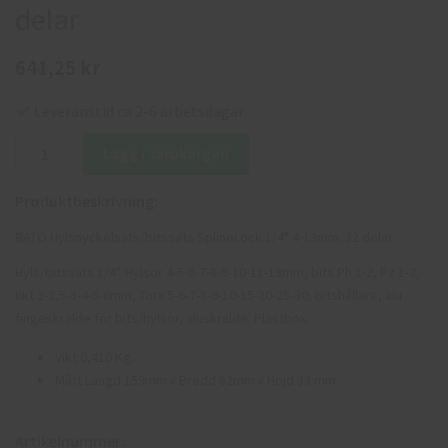
delar
641,25 kr
Leveranstid ca 2-6 arbetsdagar
Lägg i varukorgen
Produktbeskrivning:
BATO Hylsnyckelsats/bitssats SplineLock 1/4" 4-13mm. 32 delar.
Hyls/bitssats 1/4". Hylsor 4-5-6-7-8-9-10-11-13mm, bits Ph 1-2, Pz 1-2,
6kt 2-2,5-3-4-5-6mm, Torx 5-6-7-8-9-10-15-20-25-30, bitshållare, alu
fingeskralde för bits/hylsor, aluskralde. Plastbox.
Vikt 0,410 Kg.
Mått Längd 159mm x Bredd 82mm x Höjd 33 mm
Artikelnummer: