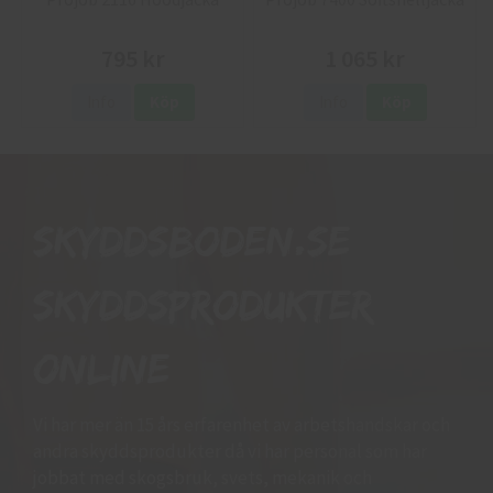
795 kr
1 065 kr
Info
Köp
Info
Köp
Skyddsboden.se
skyddsprodukter
online
Vi har mer än 15 års erfarenhet av arbetshandskar och
andra skyddsprodukter då vi har personal som har
jobbat med skogsbruk, svets, mekanik och