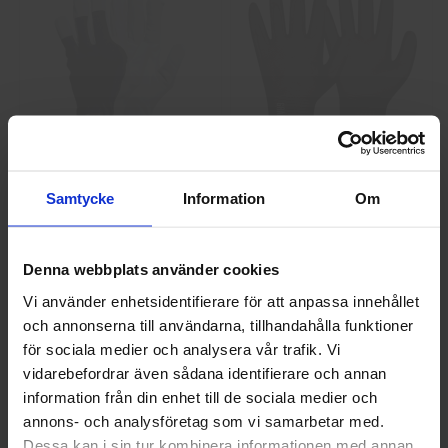
GlovesPro DEX 3 5628
Granberg 114.0756
Montagehandskar
Samtycke
Information
Om
40 kr
25 kr
Info
Köp
Info
Köp
Denna webbplats använder cookies
Vi använder enhetsidentifierare för att anpassa innehållet
och annonserna till användarna, tillhandahålla funktioner
Välkommen till skyddsboden.se
för sociala medier och analysera vår trafik. Vi
Jag handlar som
vidarebefordrar även sådana identifierare och annan
information från din enhet till de sociala medier och
annons- och analysföretag som vi samarbetar med.
Privat
Företag
Dessa kan i sin tur kombinera informationen med annan