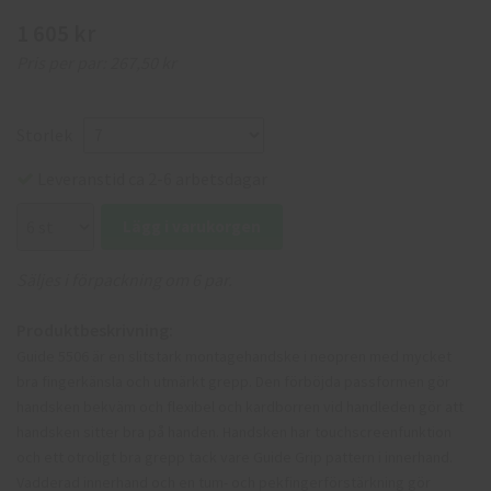
1 605 kr
Pris per par:
267,50 kr
Storlek
Leveranstid ca 2-6 arbetsdagar
Lägg i varukorgen
Säljes i förpackning om 6 par.
Produktbeskrivning:
Guide 5506 är en slitstark montagehandske i neopren med mycket
bra fingerkänsla och utmärkt grepp. Den förböjda passformen gör
handsken bekväm och flexibel och kardborren vid handleden gör att
handsken sitter bra på handen. Handsken har touchscreenfunktion
och ett otroligt bra grepp tack vare Guide Grip pattern i innerhand.
Vadderad innerhand och en tum- och pekfingerförstärkning gör