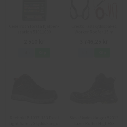
Cederroth första hjälpen-
Cresto Fallskyddspaket
station 51011030
Worker Roofer 15 m
2 510 kr
3 746,25 kr
Info
Köp
Info
Köp
Reebok IB 1037-1S3 Excel
Sievi Skyddskängor 52313
Light Safety Skyddskängor
Lazer Roller High+S3