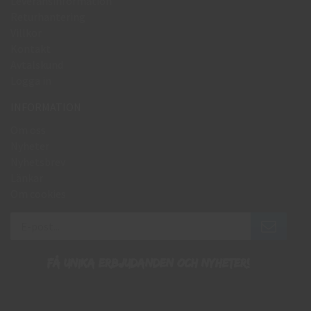
Leveransinformation
Returhantering
Villkor
Kontakt
Avtalskund
Logga in
INFORMATION
Om oss
Nyheter
Nyhetsbrev
Länkar
Om cookies
Få unika erbjudanden och nyheter!