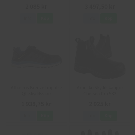
2 085 kr
3 497,50 kr
Info
Köp
Info
Köp
Albatros Breeze Impulse
Arbesko Skyddskängor
QL Skyddsskor
Chelsea Pro 532
1 938,75 kr
2 925 kr
Info
Köp
Info
Köp