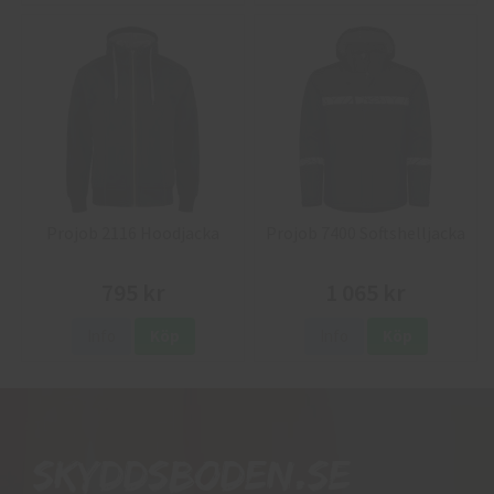
Projob 2116 Hoodjacka
Projob 7400 Softshelljacka
795 kr
1 065 kr
Info
Köp
Info
Köp
Skyddsboden.se