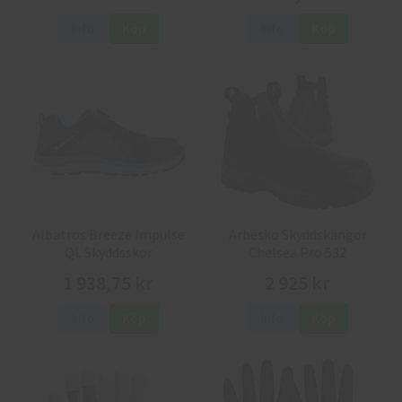
Info
Köp
Info
Köp
Albatros Breeze Impulse
Arbesko Skyddskängor
QL Skyddsskor
Chelsea Pro 532
1 938,75 kr
2 925 kr
Info
Köp
Info
Köp