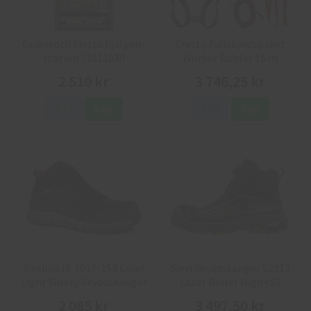
Cederroth första hjälpen-
Cresto Fallskyddspaket
station 51011030
Worker Roofer 15 m
2 510 kr
3 746,25 kr
Info
Köp
Info
Köp
Reebok IB 1037-1S3 Excel
Sievi Skyddskängor 52313
Light Safety Skyddskängor
Lazer Roller High+S3
2 085 kr
3 497,50 kr