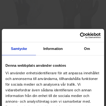
GlovesPro DEX 3 5628
Granberg 114.0756
Montagehandskar
40 kr
25 kr
Samtycke
Information
Om
Info
Köp
Info
Köp
Denna webbplats använder cookies
Vi använder enhetsidentifierare för att anpassa innehållet
och annonserna till användarna, tillhandahålla funktioner
Välkommen till skyddsboden.se
för sociala medier och analysera vår trafik. Vi
Jag handlar som
vidarebefordrar även sådana identifierare och annan
information från din enhet till de sociala medier och
annons- och analysföretag som vi samarbetar med.
Privat
Företag