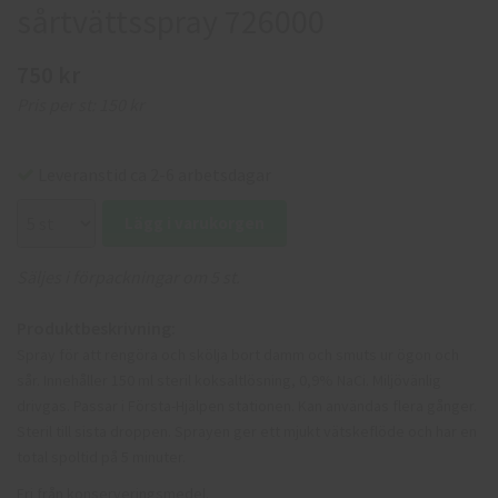
sårtvättsspray 726000
750 kr
Pris per st:
150 kr
Leveranstid ca 2-6 arbetsdagar
Lägg i varukorgen
Säljes i förpackningar om 5 st.
Produktbeskrivning:
Spray för att rengöra och skölja bort damm och smuts ur ögon och
sår. Innehåller 150 ml steril koksaltlösning, 0,9% NaCi. Miljövänlig
drivgas. Passar i Första-Hjälpen stationen. Kan användas flera gånger.
Steril till sista droppen. Sprayen ger ett mjukt vätskeflöde och har en
total spoltid på 5 minuter.
Fri från konserveringsmedel.