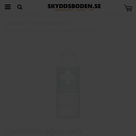
Startsida
Personligt skydd
Cederroth ögon- och sårtvättsspray 726000
Cederroth ögon- och