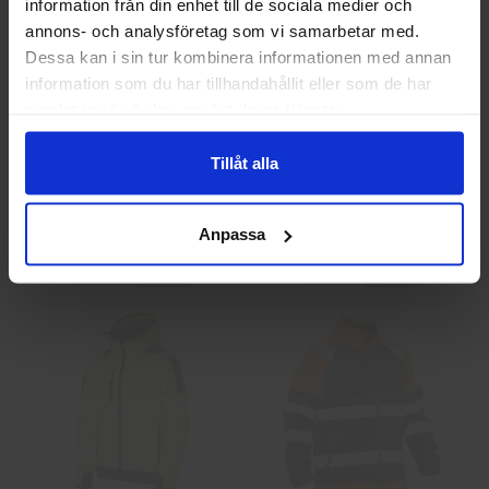
information från din enhet till de sociala medier och
annons- och analysföretag som vi samarbetar med.
Privat
Företag
Dessa kan i sin tur kombinera informationen med annan
information som du har tillhandahållit eller som de har
samlat in när du har använt deras tjänster.
Tillåt alla
Guide 43 Montagehandskar
Granberg 113.4290
Montagehandskar
86,25 kr
38,75 kr
Anpassa
Info
Köp
Info
Köp