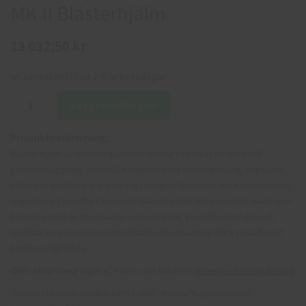
MK II Blästerhjälm
13 032,50 kr
Leveranstid ca 2-6 arbetsdagar
Lägg i varukorgen
Produktbeskrivning:
Blästerhjälm av lättviktsglasfiber förstärkt polyester med blå
gummibeläggning (bisonyl) komplett med andningsslang, regulator,
bälte och ljuddämpare. Andningsslangen förbinder ansiktsdelen med
regulatorn. En kraftigt armerad hjälm skyddar hela huvudet. Nack- och
bröstskyddet är tillverkat av en beständig gummibelagd duk och
skyddar kroppen mot partikelstänk. En utrustning för tryckluft med
kontinuerligt flöde.
OBS! Matarslang ingår ej.
Finns som tillbehör:
Honeywell Friskluftslang
Överenstämmer medEN 14594:2005, tryckluftsapparat med