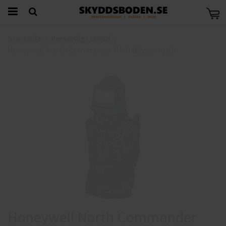
Startsida
Personligt skydd
Honeywell North Commander MK II Blästerhjälm
Honeywell North Commander