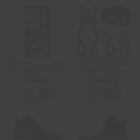
Cederroth första hjälpen-
Cresto Fallskyddspaket
station 51011030
Worker Roofer 15 m
2 510 kr
3 746,25 kr
Info
Köp
Info
Köp