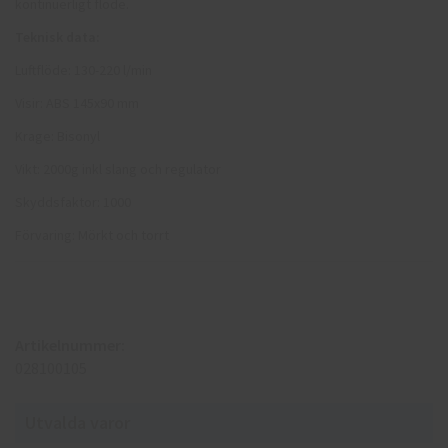
kontinuerligt flöde.
Teknisk data:
Luftflöde: 130-220 l/min
Visir: ABS 145x90 mm
Krage: Bisonyl
Vikt: 2000g inkl slang och regulator
Skyddsfaktor: 1000
Förvaring: Mörkt och torrt
Artikelnummer:
028100105
Utvalda varor