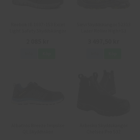
Reebok IB 1037-1S3 Excel
Sievi Skyddskängor 52313
Light Safety Skyddskängor
Lazer Roller High+S3
2 085 kr
3 497,50 kr
Info
Köp
Info
Köp
Albatros Breeze Impulse
Arbesko Skyddskängor
QL Skyddsskor
Chelsea Pro 532