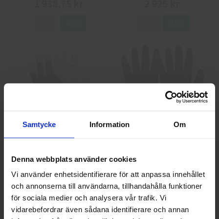
1 938,75 kr
2 925 kr
Info
Köp
Info
Köp
Samtycke
Information
Om
GlovesPro DEX 3 5628
Granberg 114.0756
Montagehandskar
Denna webbplats använder cookies
40 kr
25 kr
Vi använder enhetsidentifierare för att anpassa innehållet
Info
Köp
Info
Köp
och annonserna till användarna, tillhandahålla funktioner
Välkommen till skyddsboden.se
för sociala medier och analysera vår trafik. Vi
Jag handlar som
vidarebefordrar även sådana identifierare och annan