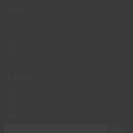
HANDLA
Köpguide arbetshandskar
Köpguide arbetsskor
Leveransinformation
Returhantering
Villkor
Kontakt
Avtalskund
Logga in
INFORMATION
Om oss
Nyheter
Nyhetsbrev
Länkar
Om cookies