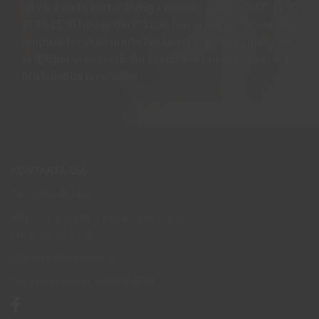
på vår kundtjänst måndag - torsdag mellan 09:00-11.30
13.30-15:30 fredag 09:00-11:30. Har ni några frågor eller
synpunkter skall ni inte tveka att ringa eller maila oss
så hjälper vi er. Vi står för bred kunskap bra priser och
blixtsnabba leveranser.
KONTAKTA OSS
Tel: 0950-402416
Mån-Tor kl 09:00-11:30 & 13:00-15:30
Fre kl 09:00-11:30
info@skyddsboden.se
Organisationsnr 559069-4682