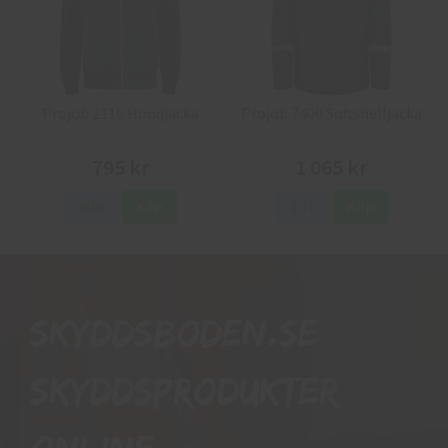
Projob 2116 Hoodjacka
Projob 7400 Softshelljacka
795 kr
1 065 kr
Info
Köp
Info
Köp
Skyddsboden.se
skyddsprodukter