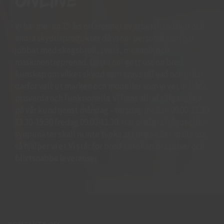
online
Vi har mer än 15 års erfarenhet av arbetshandskar och
andra skyddsprodukter då vi har personal som har
jobbat med skogsbruk, svets, mekanik och
maskinentreprenad. Detta har gett oss en bred
kunskap om vilket skydd som krävs till vad och vi har
därför valt ut märken och modeller som vi vet är både
prisvärda och funktionella. Vi finns alltid tillgängliga
på vår kundtjänst måndag - torsdag mellan 09:00-11.30
13.30-15:30 fredag 09:00-11:30. Har ni några frågor eller
synpunkter skall ni inte tveka att ringa eller maila oss
så hjälper vi er. Vi står för bred kunskap bra priser och
blixtsnabba leveranser.