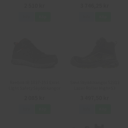
2 510 kr
3 746,25 kr
Info
Köp
Info
Köp
Reebok IB 1037-1S3 Excel
Sievi Skyddskängor 52313
Light Safety Skyddskängor
Lazer Roller High+S3
2 085 kr
3 497,50 kr
Info
Köp
Info
Köp