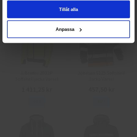
Info
Köp
Info
Köp
Tillåt alla
Anpassa
L.Brador 2033P
Jobman 5125 Softshell
Softshelljacka Varsel
Jacka Varsel
1 411,25 kr
457,50 kr
Info
Info