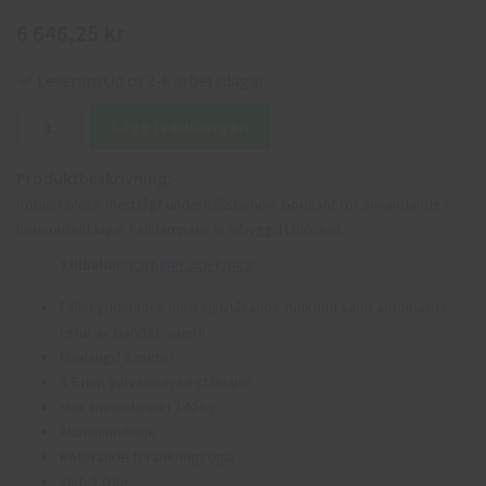
6 646,25 kr
Leveranstid ca 2-6 arbetsdagar
Lägg i varukorgen
Produktbeskrivning:
Robust block med lågt underhållsbehov. Godkänt för användande i
horisontellt läge. Falldämpare är inbyggd i blocket.
Tillbehör:
Karbiner och krokar
Fallskyddsblock med självlåsande funktion samt automatisk
retur av bandet/vajern
Maxlängd 6 meter
4.5 mm galvaniserad stålvajer
Max användarvikt 140 kg
Aluminiumhölje
Roterande förankringsögla
Vikt: 3,0 kg