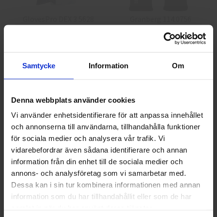
GlovesPro DEX 3 5628
Granberg 114.0756
Montagehandskar
40 kr
25 kr
Info
Köp
Info
Köp
Samtycke
Information
Om
Denna webbplats använder cookies
Vi använder enhetsidentifierare för att anpassa innehållet
och annonserna till användarna, tillhandahålla funktioner
Välkommen till skyddsboden.se
för sociala medier och analysera vår trafik. Vi
Jag handlar som
vidarebefordrar även sådana identifierare och annan
information från din enhet till de sociala medier och
annons- och analysföretag som vi samarbetar med.
Guide 43 Montagehandskar
Granberg 113.4290
Privat
Företag
Montagehandskar
Dessa kan i sin tur kombinera informationen med annan
information som du har tillhandahållit eller som de har
86,25 kr
38,75 kr
samlat in när du har använt deras tjänster.