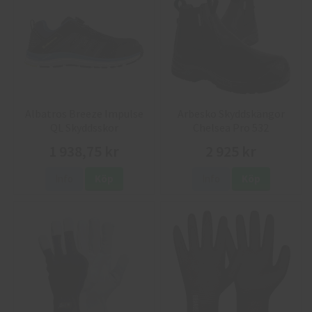
Albatros Breeze Impulse
Arbesko Skyddskängor
QL Skyddsskor
Chelsea Pro 532
1 938,75 kr
2 925 kr
Info
Köp
Info
Köp