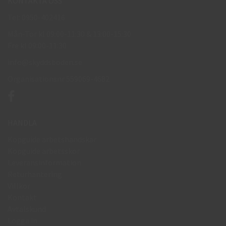
KONTAKTA OSS
Tel: 0950-402416
Mån-Tor kl 09:00-11:30 & 13:00-15:30
Fre kl 09:00-11:30
info@skyddsboden.se
Organisationsnr 559069-4682
HANDLA
Köpguide arbetshandskar
Köpguide arbetsskor
Leveransinformation
Returhantering
Villkor
Kontakt
Avtalskund
Logga in